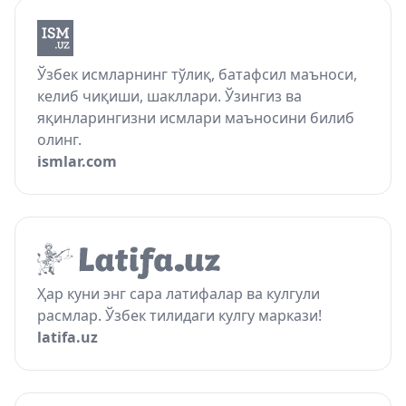
Ўзбек исмларнинг тўлиқ, батафсил маъноси,
келиб чиқиши, шакллари. Ўзингиз ва
яқинларингизни исмлари маъносини билиб
олинг.
ismlar.com
Ҳар куни энг сара латифалар ва кулгули
расмлар. Ўзбек тилидаги кулгу маркази!
latifa.uz