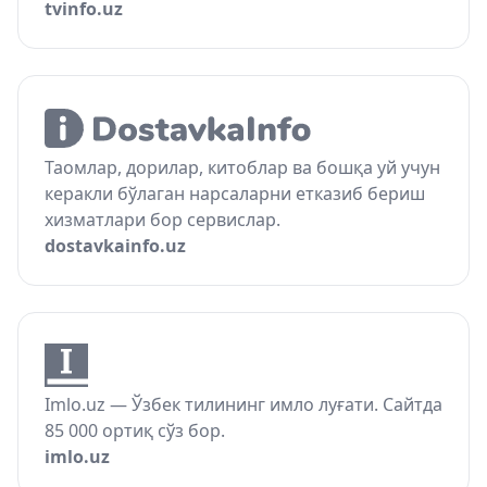
tvinfo.uz
Таомлар, дорилар, китоблар ва бошқа уй учун
керакли бўлаган нарсаларни етказиб бериш
хизматлари бор сервислар.
dostavkainfo.uz
Imlo.uz — Ўзбек тилининг имло луғати. Сайтда
85 000 ортиқ сўз бор.
imlo.uz