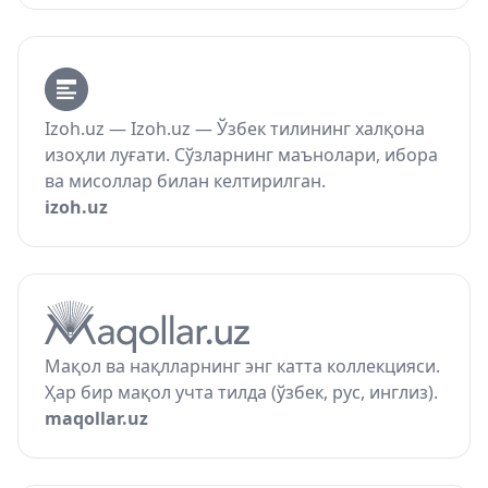
Izoh.uz — Izoh.uz — Ўзбек тилининг халқона
изоҳли луғати. Сўзларнинг маънолари, ибора
ва мисоллар билан келтирилган.
izoh.uz
Мақол ва нақлларнинг энг катта коллекцияси.
Ҳар бир мақол учта тилда (ўзбек, рус, инглиз).
maqollar.uz