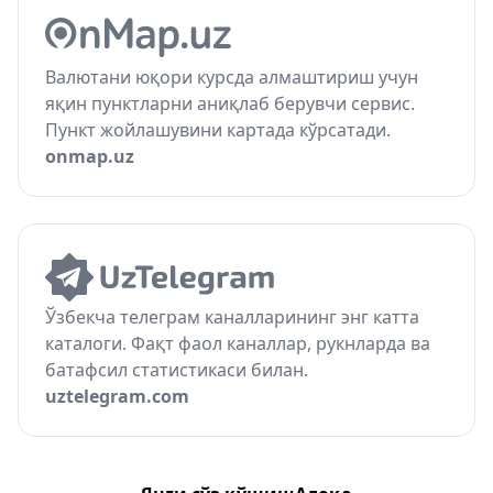
Валютани юқори курсда алмаштириш учун
яқин пунктларни аниқлаб берувчи сервис.
Пункт жойлашувини картада кўрсатади.
onmap.uz
Ўзбекча телеграм каналларининг энг катта
каталоги. Фақт фаол каналлар, рукнларда ва
батафсил статистикаси билан.
uztelegram.com