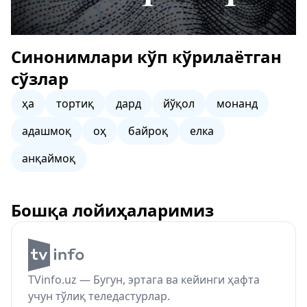
Синонимлари кўп кўрилаётган
сўзлар
ҳа
тортиқ
дард
йўқол
монанд
адашмоқ
оҳ
байроқ
елка
анқаймоқ
Бошқа лойиҳаларимиз
TVinfo.uz — Бугун, эртага ва кейинги ҳафта
учун тўлиқ теледастурлар.