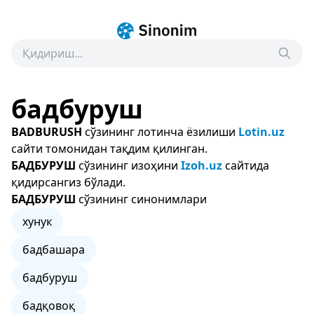
бадбуруш
BADBURUSH
сўзининг лотинча ёзилиши
Lotin.uz
сайти томонидан тақдим қилинган.
БАДБУРУШ
сўзининг изоҳини
Izoh.uz
сайтида
қидирсангиз бўлади.
БАДБУРУШ
сўзининг синонимлари
хунук
бадбашара
бадбуруш
бадқовоқ