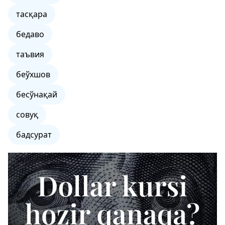
тасқара
бедаво
таъвия
беўхшов
бесўнақай
совуқ
бадсурат