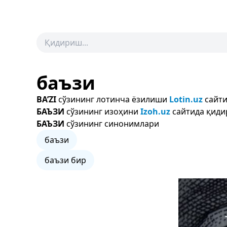
баъзи
BA’ZI
сўзининг лотинча ёзилиши
Lotin.uz
сайти
БАЪЗИ
сўзининг изоҳини
Izoh.uz
сайтида қиди
БАЪЗИ
сўзининг синонимлари
баъзи
баъзи бир