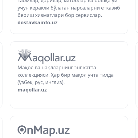
Таомлар, дорилар, китоблар ва бошқа уй
учун керакли бўлаган нарсаларни етказиб
бериш хизматлари бор сервислар.
dostavkainfo.uz
Мақол ва нақлларнинг энг катта
коллекцияси. Ҳар бир мақол учта тилда
(ўзбек, рус, инглиз).
maqollar.uz