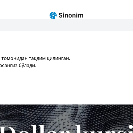
 томонидан тақдим қилинган.
рсангиз бўлади.