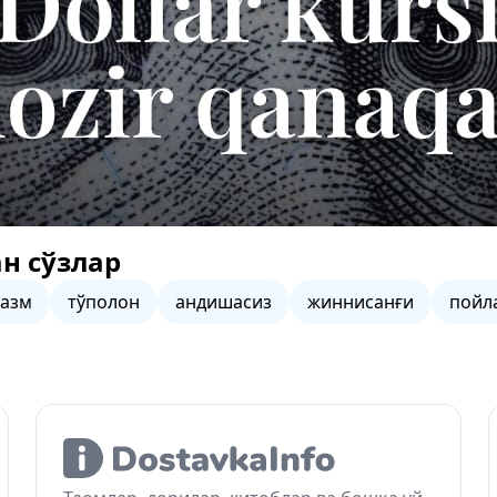
н сўзлар
азм
тўполон
андишасиз
жиннисанғи
пойл