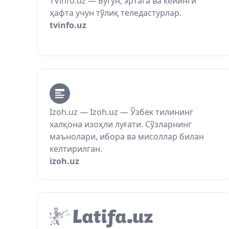
TVinfo.uz — Бугун, эртага ва кейинги
ҳафта учун тўлиқ теледастурлар.
tvinfo.uz
Izoh.uz — Izoh.uz — Ўзбек тилининг
халқона изоҳли луғати. Сўзларнинг
маънолари, ибора ва мисоллар билан
келтирилган.
izoh.uz