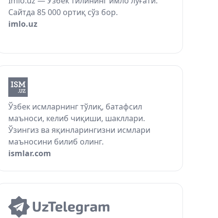
Imlo.uz — Ўзбек тилининг имло луғати.
Сайтда 85 000 ортиқ сўз бор.
imlo.uz
Ўзбек исмларнинг тўлиқ, батафсил
маъноси, келиб чиқиши, шакллари.
Ўзингиз ва яқинларингизни исмлари
маъносини билиб олинг.
ismlar.com