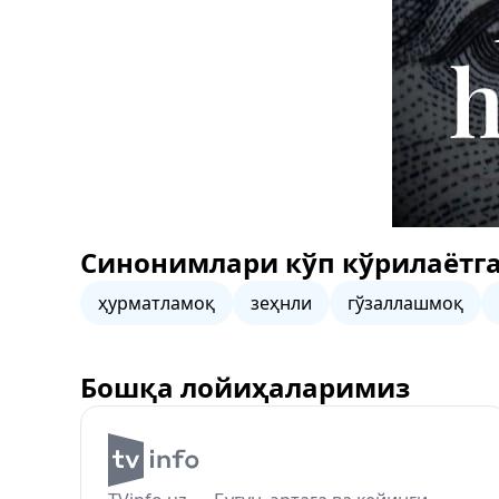
Синонимлари кўп кўрилаётга
ҳурматламоқ
зеҳнли
гўзаллашмоқ
Бошқа лойиҳаларимиз