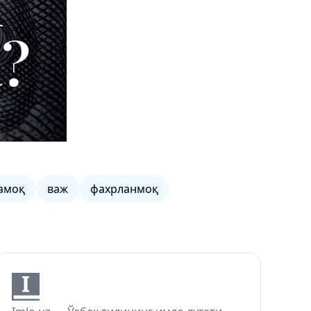
амоқ
важ
фахрланмоқ