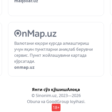
maqollar.uz
Валютани юқори курсда алмаштириш
учун яқин пунктларни аниқлаб берувчи
сервис. Пункт жойлашувини картада
кўрсатади.
onmap.uz
Янги сўз қўшиш
Алоқа
© Sinonim.uz, 2023—2026
Obuna
va
GoodGroup
loyihasi.
18+