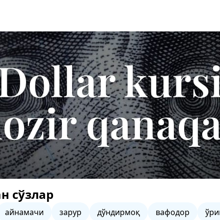
н сўзлар
айнамачи
зарур
дўндирмоқ
вафодор
ўри