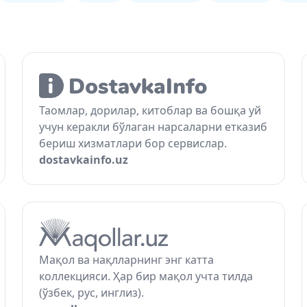
Таомлар, дорилар, китоблар ва бошқа уй
учун керакли бўлаган нарсаларни етказиб
бериш хизматлари бор сервислар.
dostavkainfo.uz
Мақол ва нақлларнинг энг катта
коллекцияси. Ҳар бир мақол учта тилда
(ўзбек, рус, инглиз).