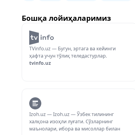
Бошқа лойиҳаларимиз
TVinfo.uz — Бугун, эртага ва кейинги
ҳафта учун тўлиқ теледастурлар.
tvinfo.uz
Izoh.uz — Izoh.uz — Ўзбек тилининг
халқона изоҳли луғати. Сўзларнинг
маънолари, ибора ва мисоллар билан