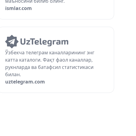
маъносини билиб олинг.
ismlar.com
Ўзбекча телеграм каналларининг энг
катта каталоги. Фақт фаол каналлар,
рукнларда ва батафсил статистикаси
билан.
uztelegram.com