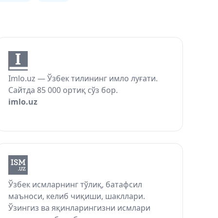
Imlo.uz — Ўзбек тилининг имло луғати.
Сайтда 85 000 ортиқ сўз бор.
imlo.uz
Ўзбек исмларнинг тўлиқ, батафсил
маъноси, келиб чиқиши, шакллари.
Ўзингиз ва яқинларингизни исмлари