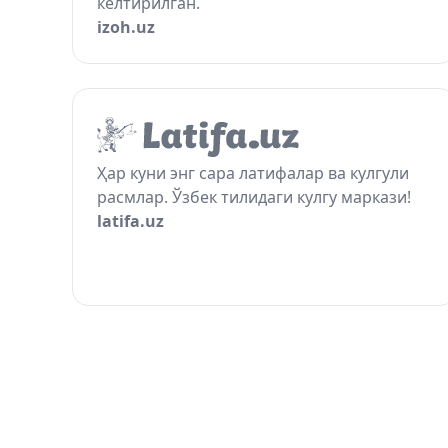
келтирилган.
izoh.uz
Ҳар куни энг сара латифалар ва кулгули
расмлар. Ўзбек тилидаги кулгу маркази!
latifa.uz