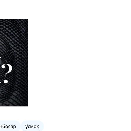
нбосар
ўсмоқ