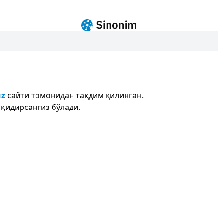
uz
сайти томонидан тақдим қилинган.
 қидирсангиз бўлади.