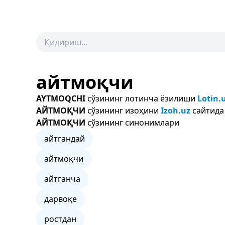
айтмоқчи
AYTMOQCHI
сўзининг лотинча ёзилиши
Lotin.
АЙТМОҚЧИ
сўзининг изоҳини
Izoh.uz
сайтида
АЙТМОҚЧИ
сўзининг синонимлари
айтгандай
айтмоқчи
айтганча
дарвоқе
ростдан