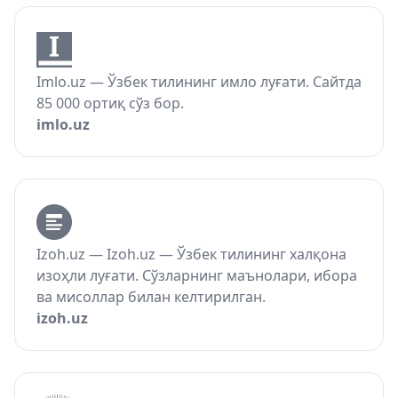
Imlo.uz — Ўзбек тилининг имло луғати. Сайтда
85 000 ортиқ сўз бор.
imlo.uz
Izoh.uz — Izoh.uz — Ўзбек тилининг халқона
изоҳли луғати. Сўзларнинг маънолари, ибора
ва мисоллар билан келтирилган.
izoh.uz