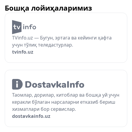
Бошқа лойиҳаларимиз
TVinfo.uz — Бугун, эртага ва кейинги ҳафта
учун тўлиқ теледастурлар.
tvinfo.uz
Таомлар, дорилар, китоблар ва бошқа уй учун
керакли бўлаган нарсаларни етказиб бериш
хизматлари бор сервислар.
dostavkainfo.uz