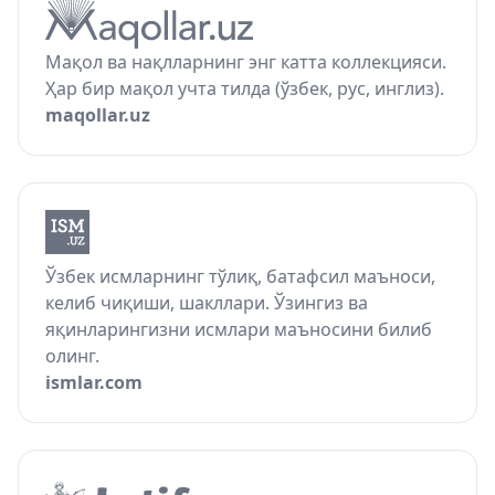
Мақол ва нақлларнинг энг катта коллекцияси.
Ҳар бир мақол учта тилда (ўзбек, рус, инглиз).
maqollar.uz
Ўзбек исмларнинг тўлиқ, батафсил маъноси,
келиб чиқиши, шакллари. Ўзингиз ва
яқинларингизни исмлари маъносини билиб
олинг.
ismlar.com