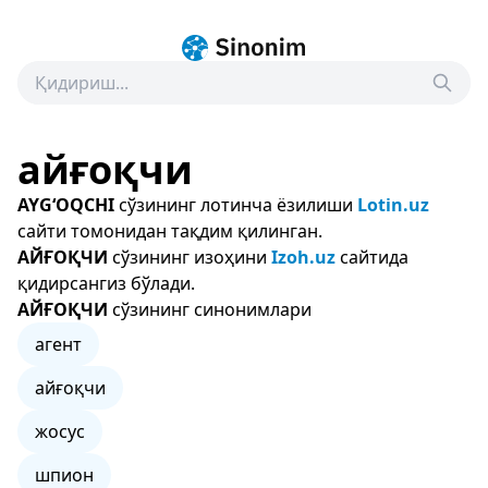
айғоқчи
AYG‘OQCHI
сўзининг лотинча ёзилиши
Lotin.uz
сайти томонидан тақдим қилинган.
АЙҒОҚЧИ
сўзининг изоҳини
Izoh.uz
сайтида
қидирсангиз бўлади.
АЙҒОҚЧИ
сўзининг синонимлари
агент
айғоқчи
жосус
шпион