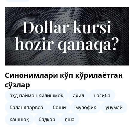
Синонимлари кўп кўрилаётган
сўзлар
аҳд-паймон қилишмоқ
аҳил
насиба
баландпарвоз
боши
мувофик
унумли
қашшоқ
бадкор
яша