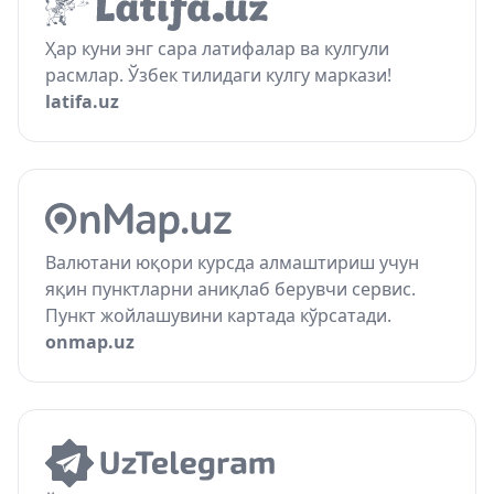
Ҳар куни энг сара латифалар ва кулгули
расмлар. Ўзбек тилидаги кулгу маркази!
latifa.uz
Валютани юқори курсда алмаштириш учун
яқин пунктларни аниқлаб берувчи сервис.
Пункт жойлашувини картада кўрсатади.
onmap.uz