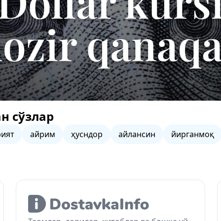
н сўзлар
рият
айрим
ҳусндор
айлансин
йирганмоқ