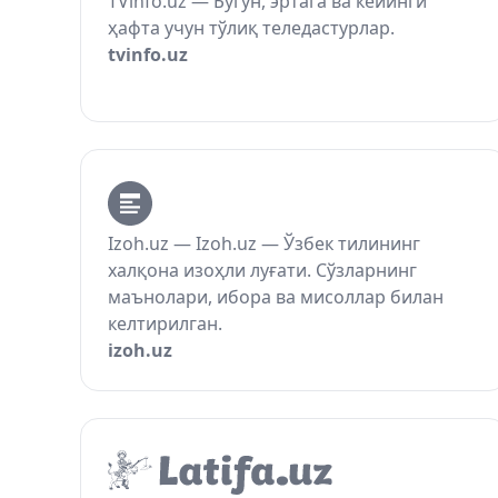
TVinfo.uz — Бугун, эртага ва кейинги
ҳафта учун тўлиқ теледастурлар.
tvinfo.uz
Izoh.uz — Izoh.uz — Ўзбек тилининг
халқона изоҳли луғати. Сўзларнинг
маънолари, ибора ва мисоллар билан
келтирилган.
izoh.uz