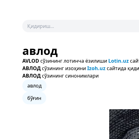
авлод
AVLOD
сўзининг лотинча ёзилиши
Lotin.uz
сай
АВЛОД
сўзининг изоҳини
Izoh.uz
сайтида қиди
АВЛОД
сўзининг синонимлари
авлод
бўғин