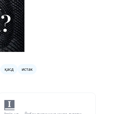
қасд
истак