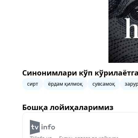
Синонимлари кўп кўрилаётга
сирт
ёрдам қилмоқ
сувсамоқ
зару
Бошқа лойиҳаларимиз