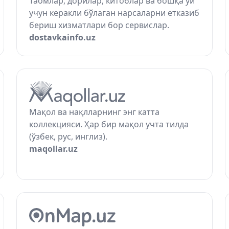
Таомлар, дорилар, китоблар ва бошқа уй
учун керакли бўлаган нарсаларни етказиб
бериш хизматлари бор сервислар.
dostavkainfo.uz
Мақол ва нақлларнинг энг катта
коллекцияси. Ҳар бир мақол учта тилда
(ўзбек, рус, инглиз).
maqollar.uz