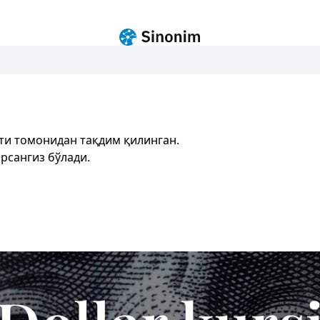
ти томонидан тақдим қилинган.
рсангиз бўлади.