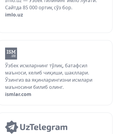
Imlo.uz — Ўзбек тилининг имло луғати.
Сайтда 85 000 ортиқ сўз бор.
imlo.uz
Ўзбек исмларнинг тўлиқ, батафсил
маъноси, келиб чиқиши, шакллари.
Ўзингиз ва яқинларингизни исмлари
маъносини билиб олинг.
ismlar.com