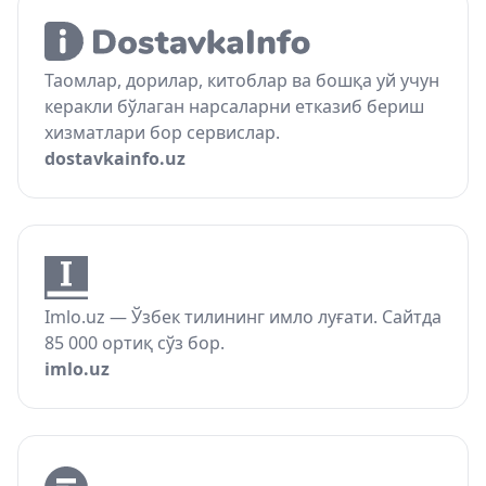
Таомлар, дорилар, китоблар ва бошқа уй учун
керакли бўлаган нарсаларни етказиб бериш
хизматлари бор сервислар.
dostavkainfo.uz
Imlo.uz — Ўзбек тилининг имло луғати. Сайтда
85 000 ортиқ сўз бор.
imlo.uz