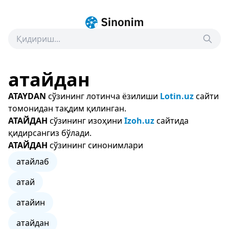
атайдан
ATAYDAN
сўзининг лотинча ёзилиши
Lotin.uz
сайти
томонидан тақдим қилинган.
АТАЙДАН
сўзининг изоҳини
Izoh.uz
сайтида
қидирсангиз бўлади.
АТАЙДАН
сўзининг синонимлари
атайлаб
атай
атайин
атайдан