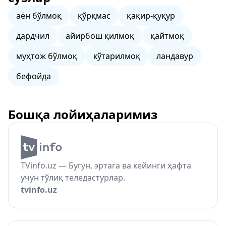
аён бўлмоқ
қўрқмас
қақир-қуқур
дардчил
айирбош қилмоқ
қайтмоқ
муҳтож бўлмоқ
кўтарилмоқ
ландавур
бефойда
Бошқа лойиҳаларимиз
TVinfo.uz — Бугун, эртага ва кейинги ҳафта
учун тўлиқ теледастурлар.
tvinfo.uz