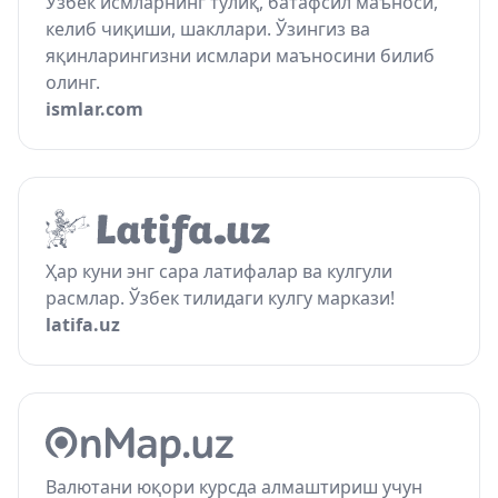
Ўзбек исмларнинг тўлиқ, батафсил маъноси,
келиб чиқиши, шакллари. Ўзингиз ва
яқинларингизни исмлари маъносини билиб
олинг.
ismlar.com
Ҳар куни энг сара латифалар ва кулгули
расмлар. Ўзбек тилидаги кулгу маркази!
latifa.uz
Валютани юқори курсда алмаштириш учун