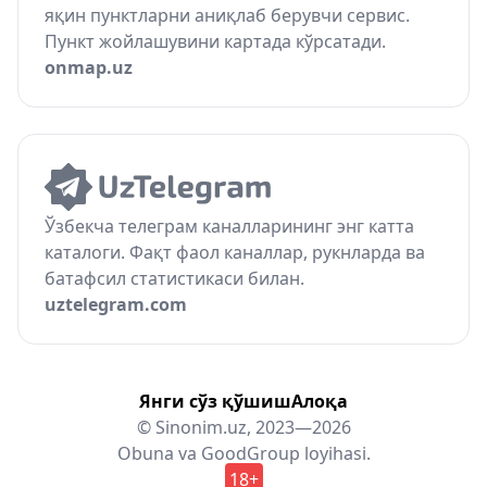
яқин пунктларни аниқлаб берувчи сервис.
Пункт жойлашувини картада кўрсатади.
onmap.uz
Ўзбекча телеграм каналларининг энг катта
каталоги. Фақт фаол каналлар, рукнларда ва
батафсил статистикаси билан.
uztelegram.com
Янги сўз қўшиш
Алоқа
© Sinonim.uz, 2023—2026
Obuna
va
GoodGroup
loyihasi.
18+