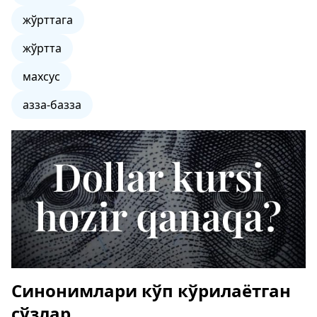
жўрттага
жўртта
махсус
азза-базза
Синонимлари кўп кўрилаётган
сўзлар