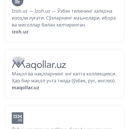
Izoh.uz — Izoh.uz — Ўзбек тилининг халқона
изоҳли луғати. Сўзларнинг маънолари, ибора
ва мисоллар билан келтирилган.
izoh.uz
Мақол ва нақлларнинг энг катта коллекцияси.
Ҳар бир мақол учта тилда (ўзбек, рус, инглиз).
maqollar.uz