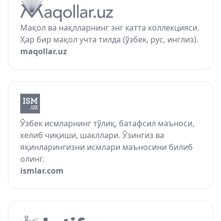
Мақол ва нақлларнинг энг катта коллекцияси.
Ҳар бир мақол учта тилда (ўзбек, рус, инглиз).
maqollar.uz
Ўзбек исмларнинг тўлиқ, батафсил маъноси,
келиб чиқиши, шакллари. Ўзингиз ва
яқинларингизни исмлари маъносини билиб
олинг.
ismlar.com