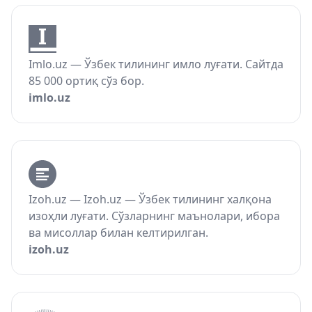
Imlo.uz — Ўзбек тилининг имло луғати. Сайтда
85 000 ортиқ сўз бор.
imlo.uz
Izoh.uz — Izoh.uz — Ўзбек тилининг халқона
изоҳли луғати. Сўзларнинг маънолари, ибора
ва мисоллар билан келтирилган.
izoh.uz