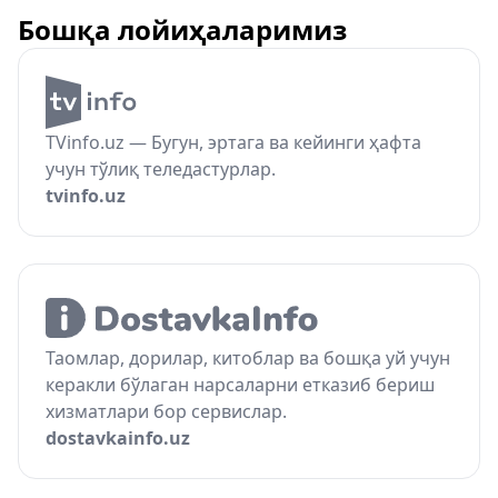
Бошқа лойиҳаларимиз
TVinfo.uz — Бугун, эртага ва кейинги ҳафта
учун тўлиқ теледастурлар.
tvinfo.uz
Таомлар, дорилар, китоблар ва бошқа уй учун
керакли бўлаган нарсаларни етказиб бериш
хизматлари бор сервислар.
dostavkainfo.uz