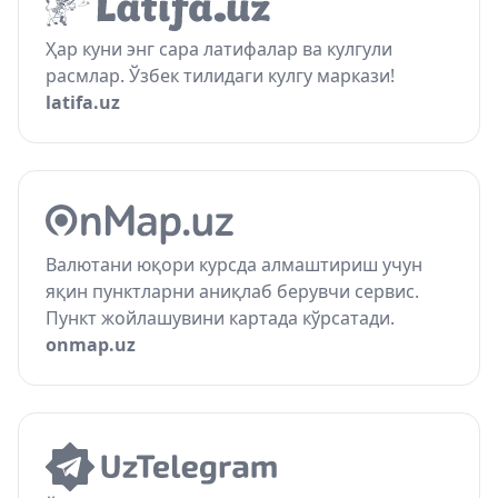
Ҳар куни энг сара латифалар ва кулгули
расмлар. Ўзбек тилидаги кулгу маркази!
latifa.uz
Валютани юқори курсда алмаштириш учун
яқин пунктларни аниқлаб берувчи сервис.
Пункт жойлашувини картада кўрсатади.
onmap.uz