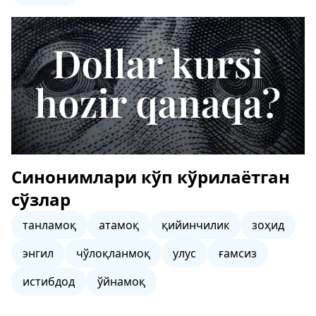
Синонимлари кўп кўрилаётган
сўзлар
танламоқ
атамоқ
қийинчилик
зоҳид
энгил
чўлоқланмоқ
улус
ғамсиз
истибдод
ўйнамоқ