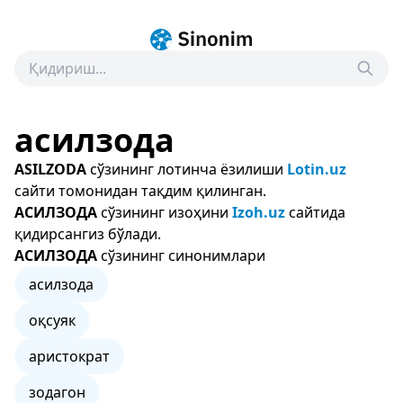
асилзода
ASILZODA
сўзининг лотинча ёзилиши
Lotin.uz
сайти томонидан тақдим қилинган.
АСИЛЗОДА
сўзининг изоҳини
Izoh.uz
сайтида
қидирсангиз бўлади.
АСИЛЗОДА
сўзининг синонимлари
асилзода
оқсуяк
аристократ
зодагон