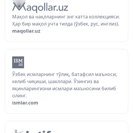
Мақол ва нақлларнинг энг катта коллекцияси.
Ҳар бир мақол учта тилда (ўзбек, рус, инглиз).
maqollar.uz
Ўзбек исмларнинг тўлиқ, батафсил маъноси,
келиб чиқиши, шакллари. Ўзингиз ва
яқинларингизни исмлари маъносини билиб
олинг.
ismlar.com