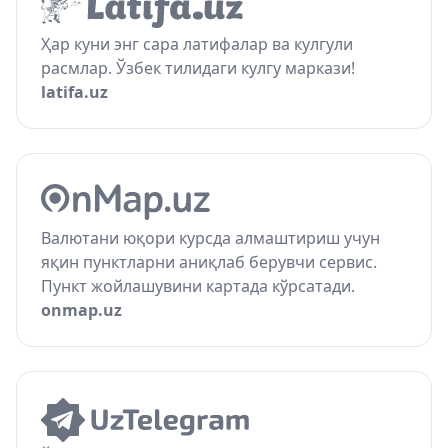
Ҳар куни энг сара латифалар ва кулгули
расмлар. Ўзбек тилидаги кулгу маркази!
latifa.uz
Валютани юқори курсда алмаштириш учун
яқин пунктларни аниқлаб берувчи сервис.
Пункт жойлашувини картада кўрсатади.
onmap.uz