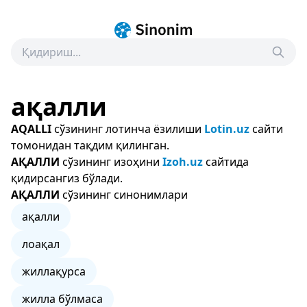
ақалли
AQALLI
сўзининг лотинча ёзилиши
Lotin.uz
сайти
томонидан тақдим қилинган.
АҚАЛЛИ
сўзининг изоҳини
Izoh.uz
сайтида
қидирсангиз бўлади.
АҚАЛЛИ
сўзининг синонимлари
ақалли
лоақал
жиллақурса
жилла бўлмаса