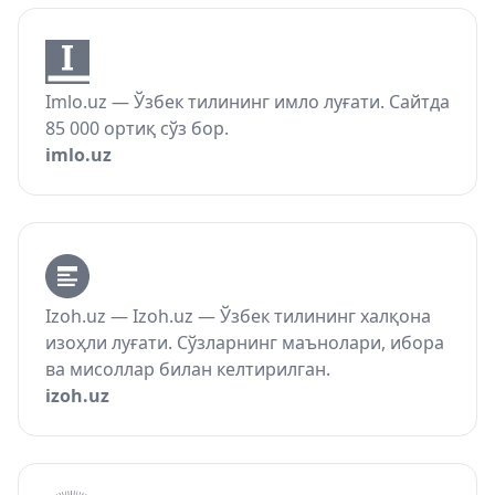
Imlo.uz — Ўзбек тилининг имло луғати. Сайтда
85 000 ортиқ сўз бор.
imlo.uz
Izoh.uz — Izoh.uz — Ўзбек тилининг халқона
изоҳли луғати. Сўзларнинг маънолари, ибора
ва мисоллар билан келтирилган.
izoh.uz