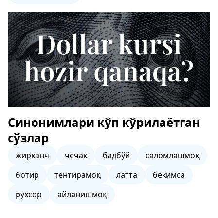
Синонимлари кўп кўрилаётган
сўзлар
жирканч
чечак
бадбўй
саломлашмоқ
ботир
тентирамоқ
латта
бекимса
рухсор
айланишмоқ