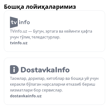
Бошқа лойиҳаларимиз
TVinfo.uz — Бугун, эртага ва кейинги ҳафта
учун тўлиқ теледастурлар.
tvinfo.uz
Таомлар, дорилар, китоблар ва бошқа уй учун
керакли бўлаган нарсаларни етказиб бериш
хизматлари бор сервислар.
dostavkainfo.uz