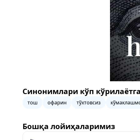
Синонимлари кўп кўрилаётга
тош
офарин
тўхтовсиз
кўмаклашм
Бошқа лойиҳаларимиз