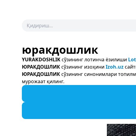
юракдошлик
YURAKDOSHLIK
сўзининг лотинча ёзилиши
Lot
ЮРАКДОШЛИК
сўзининг изоҳини
Izoh.uz
сайт
ЮРАКДОШЛИК
сўзининг синонимлари топилма
мурожаат қилинг.