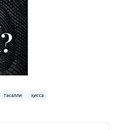
тасалли
ҳисса