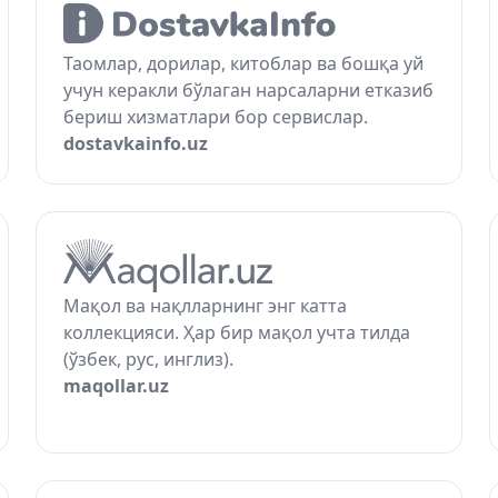
Таомлар, дорилар, китоблар ва бошқа уй
учун керакли бўлаган нарсаларни етказиб
бериш хизматлари бор сервислар.
dostavkainfo.uz
Мақол ва нақлларнинг энг катта
коллекцияси. Ҳар бир мақол учта тилда
(ўзбек, рус, инглиз).
maqollar.uz