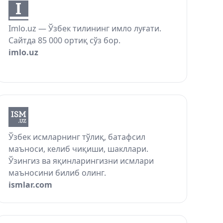
Imlo.uz — Ўзбек тилининг имло луғати.
Сайтда 85 000 ортиқ сўз бор.
imlo.uz
Ўзбек исмларнинг тўлиқ, батафсил
маъноси, келиб чиқиши, шакллари.
Ўзингиз ва яқинларингизни исмлари
маъносини билиб олинг.
ismlar.com