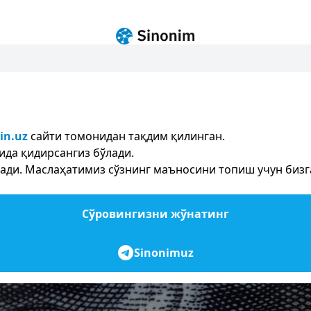
in.uz
сайти томонидан тақдим қилинган.
ида қидирсангиз бўлади.
ди. Маслаҳатимиз сўзнинг маъносини топиш учун бизга 
Сўровингизни жўнатинг
Sinonimuz