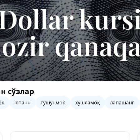
н сўзлар
оқ
юпанч
тушунмоқ
хушламоқ
лапашанг