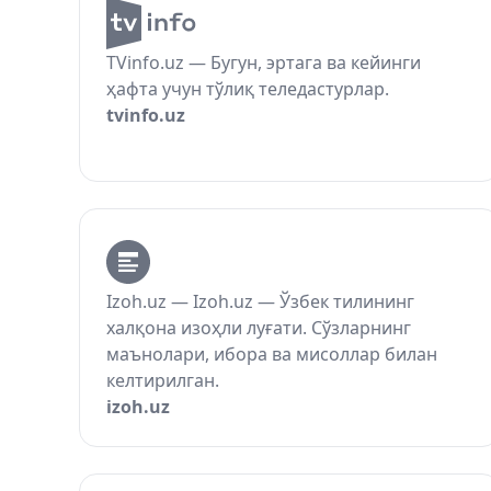
TVinfo.uz — Бугун, эртага ва кейинги
ҳафта учун тўлиқ теледастурлар.
tvinfo.uz
Izoh.uz — Izoh.uz — Ўзбек тилининг
халқона изоҳли луғати. Сўзларнинг
маънолари, ибора ва мисоллар билан
келтирилган.
izoh.uz