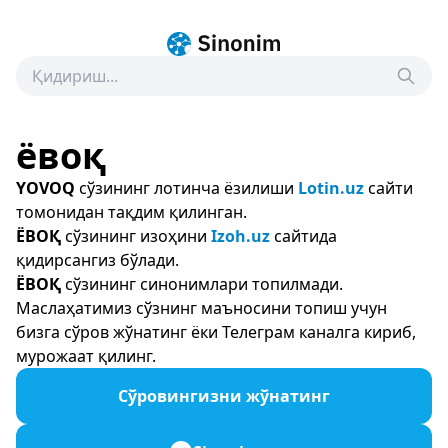
ёвоқ
YOVOQ
сўзининг лотинча ёзилиши
Lotin.uz
сайти
томонидан тақдим қилинган.
ЁВОҚ
сўзининг изоҳини
Izoh.uz
сайтида
қидирсангиз бўлади.
ЁВОҚ
сўзининг синонимлари топилмади.
Маслаҳатимиз сўзнинг маъносини топиш учун
бизга сўров жўнатинг ёки Телеграм каналга кириб,
мурожаат қилинг.
Сўровингизни жўнатинг