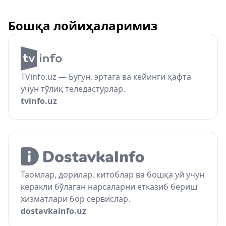
Бошқа лойиҳаларимиз
TVinfo.uz — Бугун, эртага ва кейинги ҳафта
учун тўлиқ теледастурлар.
tvinfo.uz
Таомлар, дорилар, китоблар ва бошқа уй учун
керакли бўлаган нарсаларни етказиб бериш
хизматлари бор сервислар.
dostavkainfo.uz