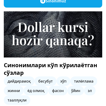
Sinonimuz
Синонимлари кўп кўрилаётган
сўзлар
дийдирамоқ
бесубут
хўп
тилёғлама
жинни
ёд олмоқ
фасон
ўйин
эл
тааллуқли