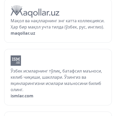
Мақол ва нақлларнинг энг катта коллекцияси.
Ҳар бир мақол учта тилда (ўзбек, рус, инглиз).
maqollar.uz
Ўзбек исмларнинг тўлиқ, батафсил маъноси,
келиб чиқиши, шакллари. Ўзингиз ва
яқинларингизни исмлари маъносини билиб
олинг.
ismlar.com