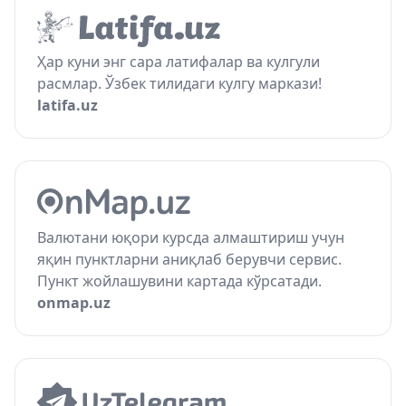
Ҳар куни энг сара латифалар ва кулгули
расмлар. Ўзбек тилидаги кулгу маркази!
latifa.uz
Валютани юқори курсда алмаштириш учун
яқин пунктларни аниқлаб берувчи сервис.
Пункт жойлашувини картада кўрсатади.
onmap.uz