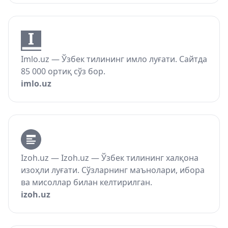
Imlo.uz — Ўзбек тилининг имло луғати. Сайтда
85 000 ортиқ сўз бор.
imlo.uz
Izoh.uz — Izoh.uz — Ўзбек тилининг халқона
изоҳли луғати. Сўзларнинг маънолари, ибора
ва мисоллар билан келтирилган.
izoh.uz