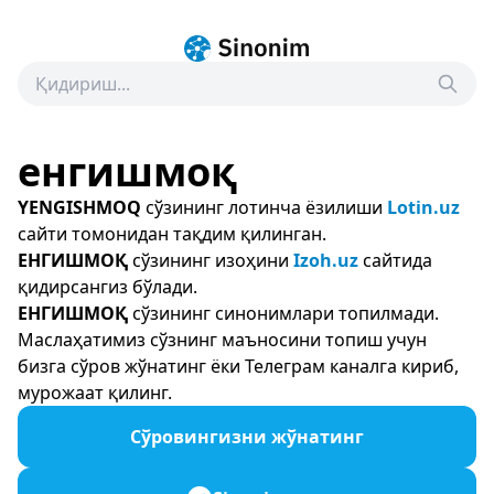
енгишмоқ
YENGISHMOQ
сўзининг лотинча ёзилиши
Lotin.uz
сайти томонидан тақдим қилинган.
ЕНГИШМОҚ
сўзининг изоҳини
Izoh.uz
сайтида
қидирсангиз бўлади.
ЕНГИШМОҚ
сўзининг синонимлари топилмади.
Маслаҳатимиз сўзнинг маъносини топиш учун
бизга сўров жўнатинг ёки Телеграм каналга кириб,
мурожаат қилинг.
Сўровингизни жўнатинг