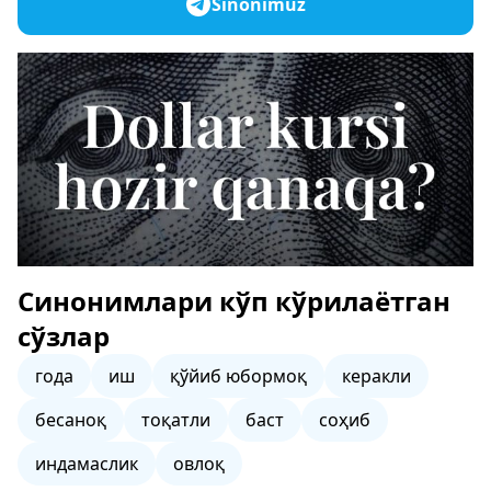
Sinonimuz
Синонимлари кўп кўрилаётган
сўзлар
года
иш
қўйиб юбормоқ
керакли
бесаноқ
тоқатли
баст
соҳиб
индамаслик
овлоқ