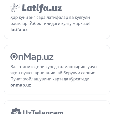
Ҳар куни энг сара латифалар ва кулгули
расмлар. Ўзбек тилидаги кулгу маркази!
latifa.uz
Валютани юқори курсда алмаштириш учун
яқин пунктларни аниқлаб берувчи сервис.
Пункт жойлашувини картада кўрсатади.
onmap.uz