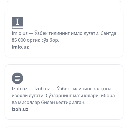
Imlo.uz — Ўзбек тилининг имло луғати. Сайтда
85 000 ортиқ сўз бор.
imlo.uz
Izoh.uz — Izoh.uz — Ўзбек тилининг халқона
изоҳли луғати. Сўзларнинг маънолари, ибора
ва мисоллар билан келтирилган.
izoh.uz