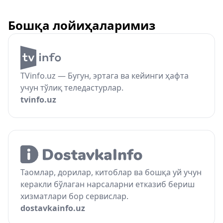
Бошқа лойиҳаларимиз
TVinfo.uz — Бугун, эртага ва кейинги ҳафта
учун тўлиқ теледастурлар.
tvinfo.uz
Таомлар, дорилар, китоблар ва бошқа уй учун
керакли бўлаган нарсаларни етказиб бериш
хизматлари бор сервислар.
dostavkainfo.uz