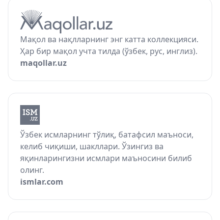
Мақол ва нақлларнинг энг катта коллекцияси.
Ҳар бир мақол учта тилда (ўзбек, рус, инглиз).
maqollar.uz
Ўзбек исмларнинг тўлиқ, батафсил маъноси,
келиб чиқиши, шакллари. Ўзингиз ва
яқинларингизни исмлари маъносини билиб
олинг.
ismlar.com