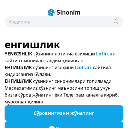
енгишлик
YENGISHLIK
сўзининг лотинча ёзилиши
Lotin.uz
сайти томонидан тақдим қилинган.
ЕНГИШЛИК
сўзининг изоҳини
Izoh.uz
сайтида
қидирсангиз бўлади.
ЕНГИШЛИК
сўзининг синонимлари топилмади.
Маслаҳатимиз сўзнинг маъносини топиш учун
бизга сўров жўнатинг ёки Телеграм каналга кириб,
мурожаат қилинг.
Сўровингизни жўнатинг