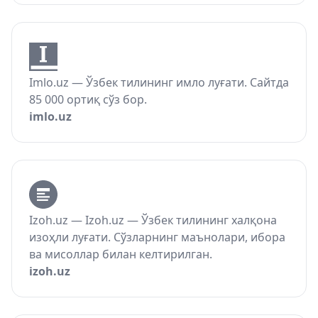
Imlo.uz — Ўзбек тилининг имло луғати. Сайтда
85 000 ортиқ сўз бор.
imlo.uz
Izoh.uz — Izoh.uz — Ўзбек тилининг халқона
изоҳли луғати. Сўзларнинг маънолари, ибора
ва мисоллар билан келтирилган.
izoh.uz