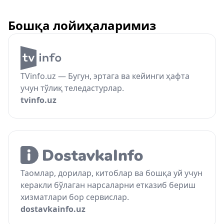
Бошқа лойиҳаларимиз
TVinfo.uz — Бугун, эртага ва кейинги ҳафта
учун тўлиқ теледастурлар.
tvinfo.uz
Таомлар, дорилар, китоблар ва бошқа уй учун
керакли бўлаган нарсаларни етказиб бериш
хизматлари бор сервислар.
dostavkainfo.uz