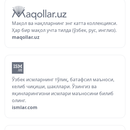
Мақол ва нақлларнинг энг катта коллекцияси.
Ҳар бир мақол учта тилда (ўзбек, рус, инглиз).
maqollar.uz
Ўзбек исмларнинг тўлиқ, батафсил маъноси,
келиб чиқиши, шакллари. Ўзингиз ва
яқинларингизни исмлари маъносини билиб
олинг.
ismlar.com