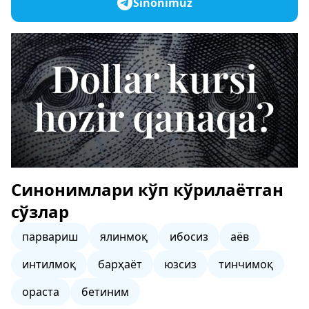
Sinonimuz
Синонимлари кўп кўрилаётган
сўзлар
парвариш
ялинмоқ
ибосиз
аёв
интилмоқ
барҳаёт
юзсиз
тинчимоқ
ораста
бетиним