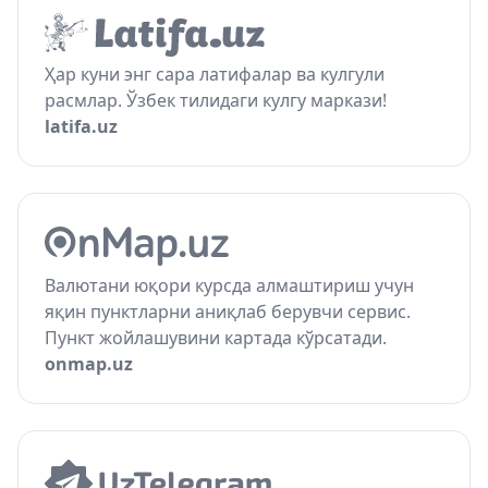
Ҳар куни энг сара латифалар ва кулгули
расмлар. Ўзбек тилидаги кулгу маркази!
latifa.uz
Валютани юқори курсда алмаштириш учун
яқин пунктларни аниқлаб берувчи сервис.
Пункт жойлашувини картада кўрсатади.
onmap.uz