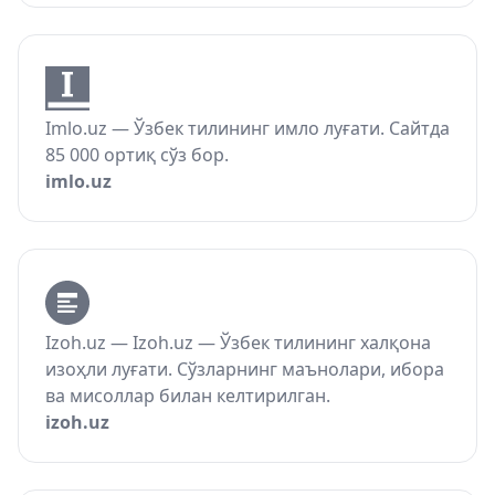
Imlo.uz — Ўзбек тилининг имло луғати. Сайтда
85 000 ортиқ сўз бор.
imlo.uz
Izoh.uz — Izoh.uz — Ўзбек тилининг халқона
изоҳли луғати. Сўзларнинг маънолари, ибора
ва мисоллар билан келтирилган.
izoh.uz