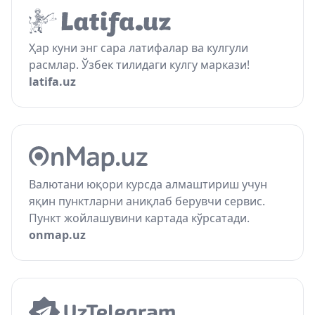
Ҳар куни энг сара латифалар ва кулгули
расмлар. Ўзбек тилидаги кулгу маркази!
latifa.uz
Валютани юқори курсда алмаштириш учун
яқин пунктларни аниқлаб берувчи сервис.
Пункт жойлашувини картада кўрсатади.
onmap.uz