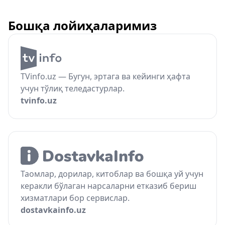
Бошқа лойиҳаларимиз
TVinfo.uz — Бугун, эртага ва кейинги ҳафта
учун тўлиқ теледастурлар.
tvinfo.uz
Таомлар, дорилар, китоблар ва бошқа уй учун
керакли бўлаган нарсаларни етказиб бериш
хизматлари бор сервислар.
dostavkainfo.uz