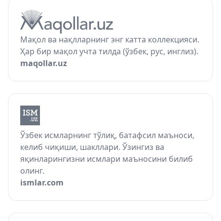
Мақол ва нақлларнинг энг катта коллекцияси.
Ҳар бир мақол учта тилда (ўзбек, рус, инглиз).
maqollar.uz
Ўзбек исмларнинг тўлиқ, батафсил маъноси,
келиб чиқиши, шакллари. Ўзингиз ва
яқинларингизни исмлари маъносини билиб
олинг.
ismlar.com