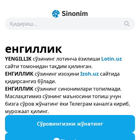
енгиллик
YENGILLIK
сўзининг лотинча ёзилиши
Lotin.uz
сайти томонидан тақдим қилинган.
ЕНГИЛЛИК
сўзининг изоҳини
Izoh.uz
сайтида
қидирсангиз бўлади.
ЕНГИЛЛИК
сўзининг синонимлари топилмади.
Маслаҳатимиз сўзнинг маъносини топиш учун
бизга сўров жўнатинг ёки Телеграм каналга кириб,
мурожаат қилинг.
Сўровингизни жўнатинг