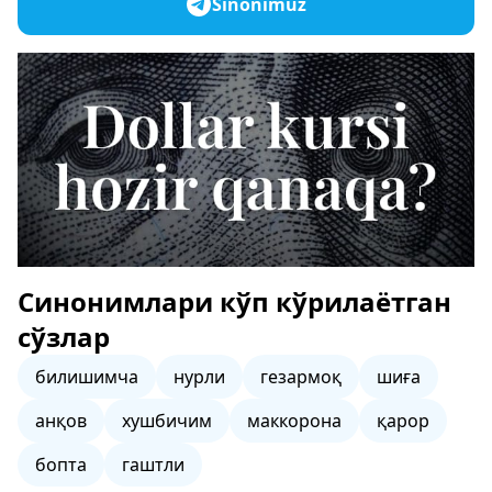
Sinonimuz
Синонимлари кўп кўрилаётган
сўзлар
билишимча
нурли
гезармоқ
шиға
анқов
хушбичим
маккорона
қарор
бопта
гаштли