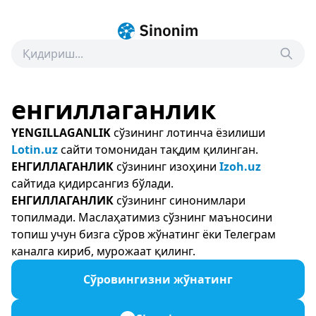
енгиллаганлик
YENGILLAGANLIK
сўзининг лотинча ёзилиши
Lotin.uz
сайти томонидан тақдим қилинган.
ЕНГИЛЛАГАНЛИК
сўзининг изоҳини
Izoh.uz
сайтида қидирсангиз бўлади.
ЕНГИЛЛАГАНЛИК
сўзининг синонимлари
топилмади. Маслаҳатимиз сўзнинг маъносини
топиш учун бизга сўров жўнатинг ёки Телеграм
каналга кириб, мурожаат қилинг.
Сўровингизни жўнатинг