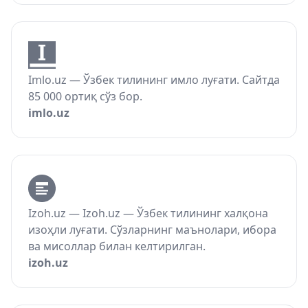
Imlo.uz — Ўзбек тилининг имло луғати. Сайтда
85 000 ортиқ сўз бор.
imlo.uz
Izoh.uz — Izoh.uz — Ўзбек тилининг халқона
изоҳли луғати. Сўзларнинг маънолари, ибора
ва мисоллар билан келтирилган.
izoh.uz