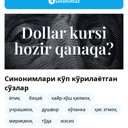
Sinonimuz
Синонимлари кўп кўрилаётган
сўзлар
ёпиқ
беҳаё
хайр-хўш қилмоқ
учрашмоқ
душвор
кўланка
ҳис этмоқ
мириқмоқ
тўда
юзсиз