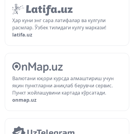
Ҳар куни энг сара латифалар ва кулгули
расмлар. Ўзбек тилидаги кулгу маркази!
latifa.uz
Валютани юқори курсда алмаштириш учун
яқин пунктларни аниқлаб берувчи сервис.
Пункт жойлашувини картада кўрсатади.
onmap.uz