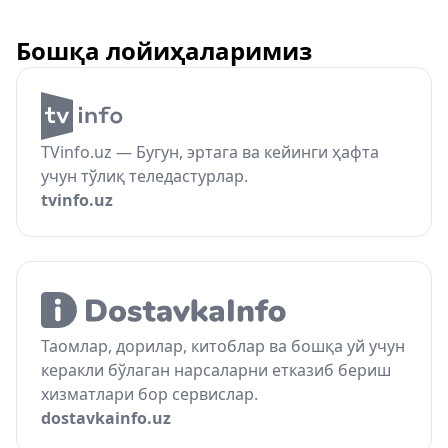
Бошқа лойиҳаларимиз
TVinfo.uz — Бугун, эртага ва кейинги ҳафта
учун тўлиқ теледастурлар.
tvinfo.uz
Таомлар, дорилар, китоблар ва бошқа уй учун
керакли бўлаган нарсаларни етказиб бериш
хизматлари бор сервислар.
dostavkainfo.uz