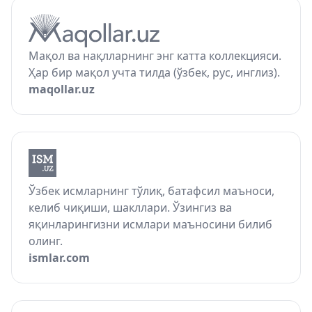
Мақол ва нақлларнинг энг катта коллекцияси.
Ҳар бир мақол учта тилда (ўзбек, рус, инглиз).
maqollar.uz
Ўзбек исмларнинг тўлиқ, батафсил маъноси,
келиб чиқиши, шакллари. Ўзингиз ва
яқинларингизни исмлари маъносини билиб
олинг.
ismlar.com