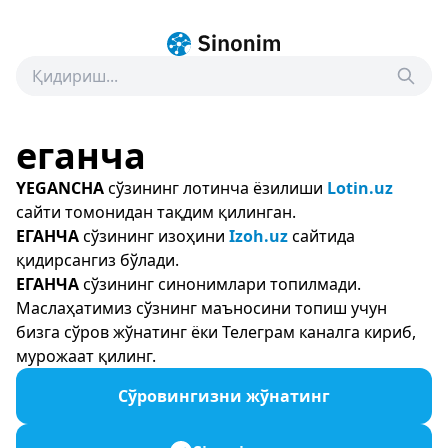
еганча
YEGANCHA
сўзининг лотинча ёзилиши
Lotin.uz
сайти томонидан тақдим қилинган.
ЕГАНЧА
сўзининг изоҳини
Izoh.uz
сайтида
қидирсангиз бўлади.
ЕГАНЧА
сўзининг синонимлари топилмади.
Маслаҳатимиз сўзнинг маъносини топиш учун
бизга сўров жўнатинг ёки Телеграм каналга кириб,
мурожаат қилинг.
Сўровингизни жўнатинг