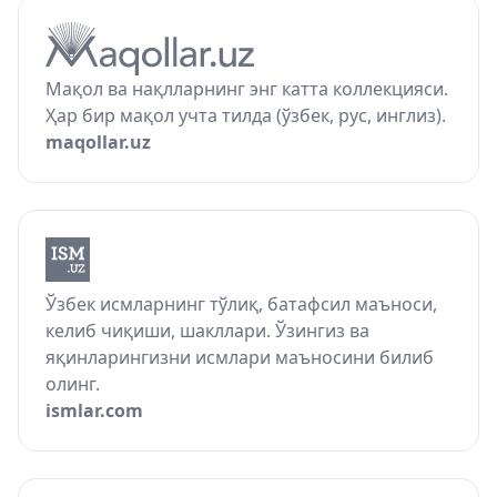
Мақол ва нақлларнинг энг катта коллекцияси.
Ҳар бир мақол учта тилда (ўзбек, рус, инглиз).
maqollar.uz
Ўзбек исмларнинг тўлиқ, батафсил маъноси,
келиб чиқиши, шакллари. Ўзингиз ва
яқинларингизни исмлари маъносини билиб
олинг.
ismlar.com