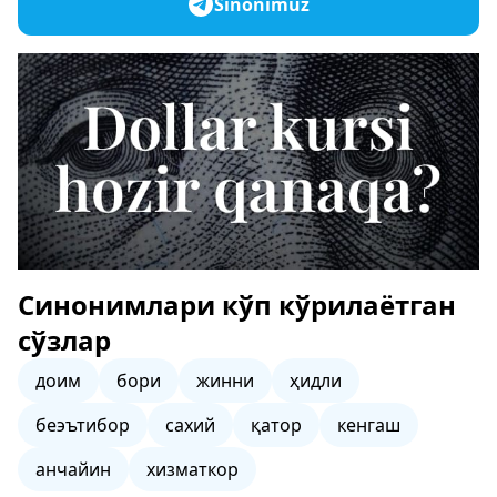
Sinonimuz
Синонимлари кўп кўрилаётган
сўзлар
доим
бори
жинни
ҳидли
беэътибор
сахий
қатор
кенгаш
анчайин
хизматкор