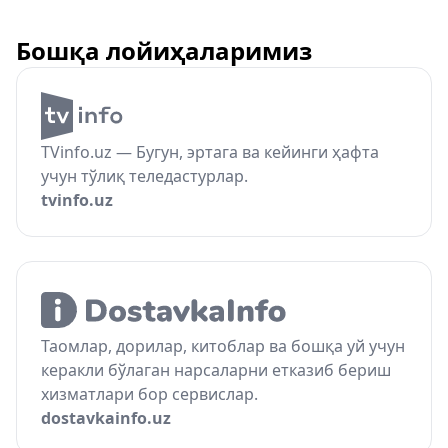
Бошқа лойиҳаларимиз
TVinfo.uz — Бугун, эртага ва кейинги ҳафта
учун тўлиқ теледастурлар.
tvinfo.uz
Таомлар, дорилар, китоблар ва бошқа уй учун
керакли бўлаган нарсаларни етказиб бериш
хизматлари бор сервислар.
dostavkainfo.uz