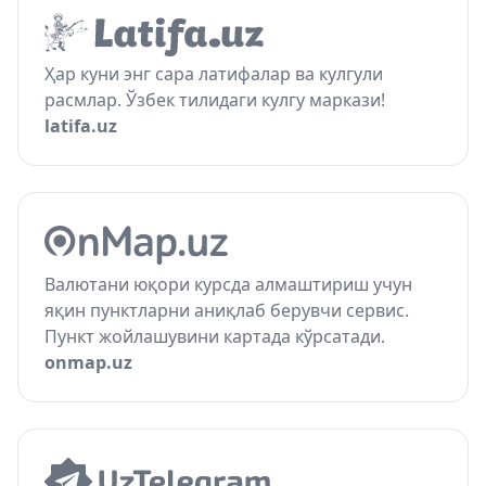
Ҳар куни энг сара латифалар ва кулгули
расмлар. Ўзбек тилидаги кулгу маркази!
latifa.uz
Валютани юқори курсда алмаштириш учун
яқин пунктларни аниқлаб берувчи сервис.
Пункт жойлашувини картада кўрсатади.
onmap.uz