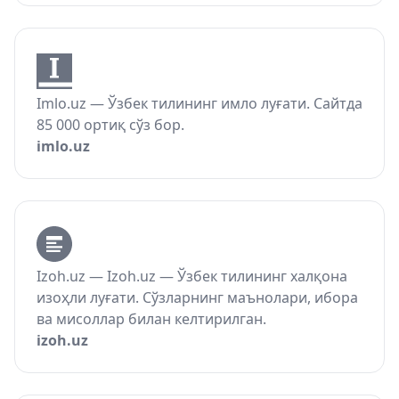
Imlo.uz — Ўзбек тилининг имло луғати. Сайтда
85 000 ортиқ сўз бор.
imlo.uz
Izoh.uz — Izoh.uz — Ўзбек тилининг халқона
изоҳли луғати. Сўзларнинг маънолари, ибора
ва мисоллар билан келтирилган.
izoh.uz