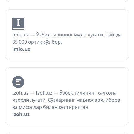
Imlo.uz — Ўзбек тилининг имло луғати. Сайтда
85 000 ортиқ сўз бор.
imlo.uz
Izoh.uz — Izoh.uz — Ўзбек тилининг халқона
изоҳли луғати. Сўзларнинг маънолари, ибора
ва мисоллар билан келтирилган.
izoh.uz