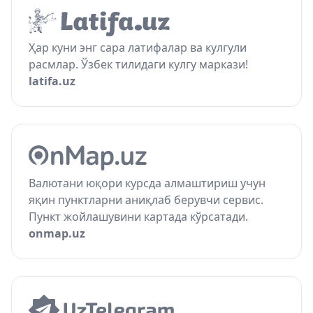
Ҳар куни энг сара латифалар ва кулгули
расмлар. Ўзбек тилидаги кулгу маркази!
latifa.uz
Валютани юқори курсда алмаштириш учун
яқин пунктларни аниқлаб берувчи сервис.
Пункт жойлашувини картада кўрсатади.
onmap.uz