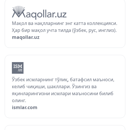
Мақол ва нақлларнинг энг катта коллекцияси.
Ҳар бир мақол учта тилда (ўзбек, рус, инглиз).
maqollar.uz
Ўзбек исмларнинг тўлиқ, батафсил маъноси,
келиб чиқиши, шакллари. Ўзингиз ва
яқинларингизни исмлари маъносини билиб
олинг.
ismlar.com