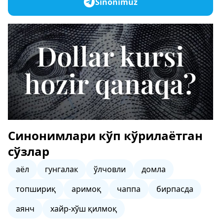
Sinonimuz
Синонимлари кўп кўрилаётган
сўзлар
аёл
гунгалак
ўлчовли
домла
топшириқ
аримоқ
чаппа
бирпасда
аянч
хайр-хўш қилмоқ