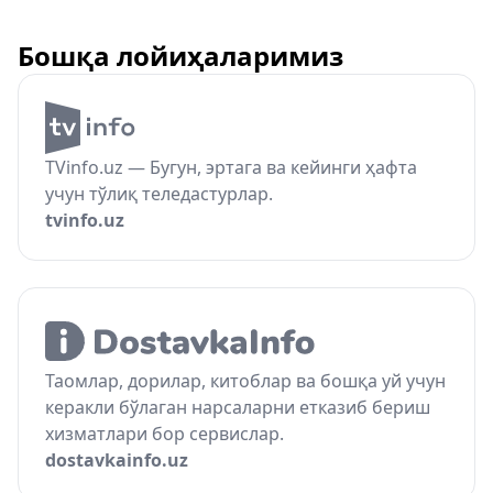
Бошқа лойиҳаларимиз
TVinfo.uz — Бугун, эртага ва кейинги ҳафта
учун тўлиқ теледастурлар.
tvinfo.uz
Таомлар, дорилар, китоблар ва бошқа уй учун
керакли бўлаган нарсаларни етказиб бериш
хизматлари бор сервислар.
dostavkainfo.uz