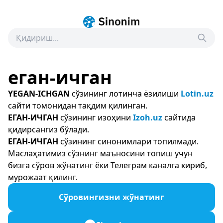
еган-ичган
YEGAN-ICHGAN
сўзининг лотинча ёзилиши
Lotin.uz
сайти томонидан тақдим қилинган.
ЕГАН-ИЧГАН
сўзининг изоҳини
Izoh.uz
сайтида
қидирсангиз бўлади.
ЕГАН-ИЧГАН
сўзининг синонимлари топилмади.
Маслаҳатимиз сўзнинг маъносини топиш учун
бизга сўров жўнатинг ёки Телеграм каналга кириб,
мурожаат қилинг.
Сўровингизни жўнатинг