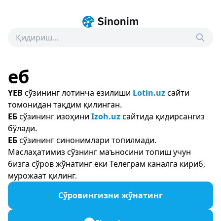
еб
YEB
сўзининг лотинча ёзилиши
Lotin.uz
сайти
томонидан тақдим қилинган.
ЕБ
сўзининг изоҳини
Izoh.uz
сайтида қидирсангиз
бўлади.
ЕБ
сўзининг синонимлари топилмади.
Маслаҳатимиз сўзнинг маъносини топиш учун
бизга сўров жўнатинг ёки Телеграм каналга кириб,
мурожаат қилинг.
Сўровингизни жўнатинг