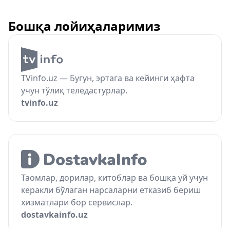
Бошқа лойиҳаларимиз
TVinfo.uz — Бугун, эртага ва кейинги ҳафта
учун тўлиқ теледастурлар.
tvinfo.uz
Таомлар, дорилар, китоблар ва бошқа уй учун
керакли бўлаган нарсаларни етказиб бериш
хизматлари бор сервислар.
dostavkainfo.uz