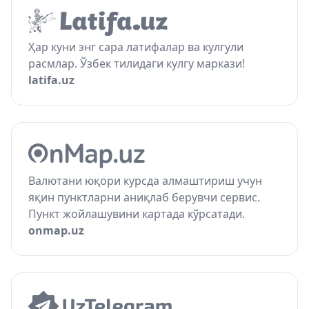
Ҳар куни энг сара латифалар ва кулгули
расмлар. Ўзбек тилидаги кулгу маркази!
latifa.uz
Валютани юқори курсда алмаштириш учун
яқин пунктларни аниқлаб берувчи сервис.
Пункт жойлашувини картада кўрсатади.
onmap.uz