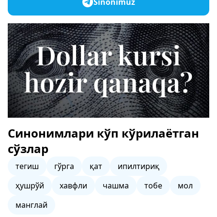
Sinonimuz
Синонимлари кўп кўрилаётган
сўзлар
тегиш
гўрга
қат
ипилтириқ
ҳушрўй
хавфли
чашма
тобе
мол
манглай