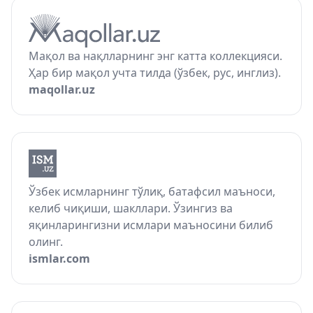
Мақол ва нақлларнинг энг катта коллекцияси.
Ҳар бир мақол учта тилда (ўзбек, рус, инглиз).
maqollar.uz
Ўзбек исмларнинг тўлиқ, батафсил маъноси,
келиб чиқиши, шакллари. Ўзингиз ва
яқинларингизни исмлари маъносини билиб
олинг.
ismlar.com