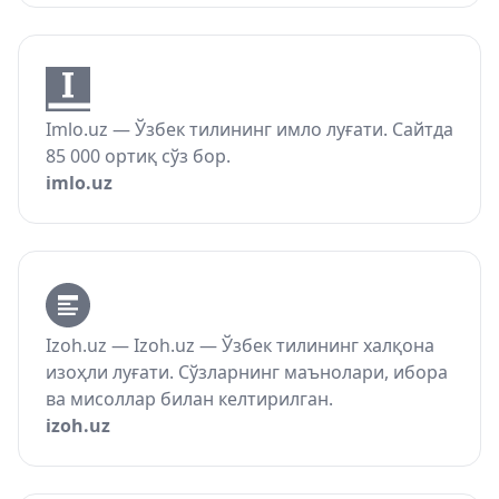
Imlo.uz — Ўзбек тилининг имло луғати. Сайтда
85 000 ортиқ сўз бор.
imlo.uz
Izoh.uz — Izoh.uz — Ўзбек тилининг халқона
изоҳли луғати. Сўзларнинг маънолари, ибора
ва мисоллар билан келтирилган.
izoh.uz