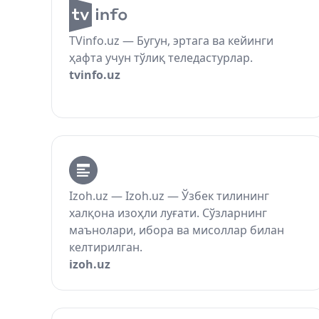
TVinfo.uz — Бугун, эртага ва кейинги
ҳафта учун тўлиқ теледастурлар.
tvinfo.uz
Izoh.uz — Izoh.uz — Ўзбек тилининг
халқона изоҳли луғати. Сўзларнинг
маънолари, ибора ва мисоллар билан
келтирилган.
izoh.uz