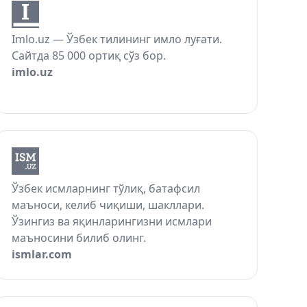
Imlo.uz — Ўзбек тилининг имло луғати.
Сайтда 85 000 ортиқ сўз бор.
imlo.uz
Ўзбек исмларнинг тўлиқ, батафсил
маъноси, келиб чиқиши, шакллари.
Ўзингиз ва яқинларингизни исмлари
маъносини билиб олинг.
ismlar.com