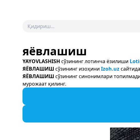
яёвлашиш
YAYOVLASHISH
сўзининг лотинча ёзилиши
Loti
ЯЁВЛАШИШ
сўзининг изоҳини
Izoh.uz
сайтида
ЯЁВЛАШИШ
сўзининг синонимлари топилмади.
мурожаат қилинг.