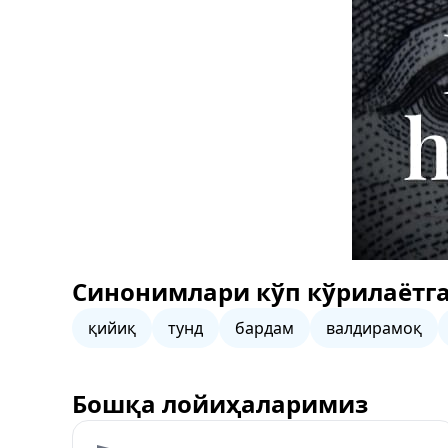
Синонимлари кўп кўрилаётга
қийиқ
тунд
бардам
валдирамоқ
Бошқа лойиҳаларимиз