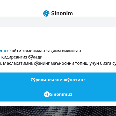
n.uz
сайти томонидан тақдим қилинган.
 қидирсангиз бўлади.
 Маслаҳатимиз сўзнинг маъносини топиш учун бизга сўр
Сўровингизни жўнатинг
Sinonimuz