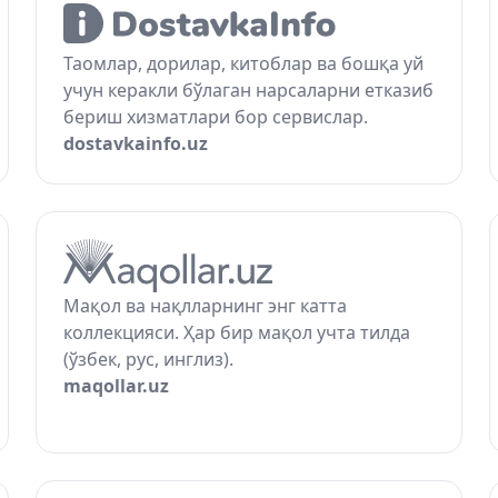
Таомлар, дорилар, китоблар ва бошқа уй
учун керакли бўлаган нарсаларни етказиб
бериш хизматлари бор сервислар.
dostavkainfo.uz
Мақол ва нақлларнинг энг катта
коллекцияси. Ҳар бир мақол учта тилда
(ўзбек, рус, инглиз).
maqollar.uz