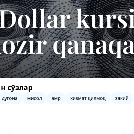
н сўзлар
дугона
мисол
амр
хизмат қилмоқ
закий