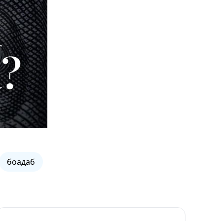
боадаб