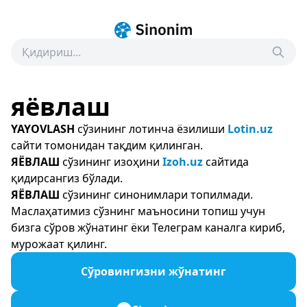
яёвлаш
YAYOVLASH
сўзининг лотинча ёзилиши
Lotin.uz
сайти томонидан тақдим қилинган.
ЯЁВЛАШ
сўзининг изоҳини
Izoh.uz
сайтида
қидирсангиз бўлади.
ЯЁВЛАШ
сўзининг синонимлари топилмади.
Маслаҳатимиз сўзнинг маъносини топиш учун
бизга сўров жўнатинг ёки Телеграм каналга кириб,
мурожаат қилинг.
Сўровингизни жўнатинг