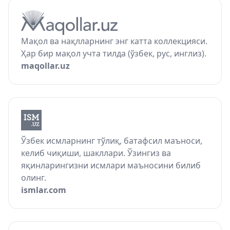
Мақол ва нақлларнинг энг катта коллекцияси.
Ҳар бир мақол учта тилда (ўзбек, рус, инглиз).
maqollar.uz
Ўзбек исмларнинг тўлиқ, батафсил маъноси,
келиб чиқиши, шакллари. Ўзингиз ва
яқинларингизни исмлари маъносини билиб
олинг.
ismlar.com