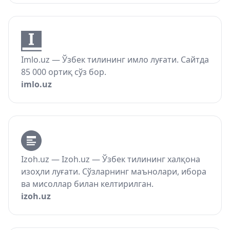
Imlo.uz — Ўзбек тилининг имло луғати. Сайтда
85 000 ортиқ сўз бор.
imlo.uz
Izoh.uz — Izoh.uz — Ўзбек тилининг халқона
изоҳли луғати. Сўзларнинг маънолари, ибора
ва мисоллар билан келтирилган.
izoh.uz