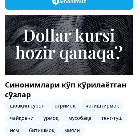
Sinonimuz
Синонимлари кўп кўрилаётган
сўзлар
шовқин-сурон
оғримоқ
чоғиштирмоқ
чайқовчи
урмоқ
мусобақа
тенг-туш
исм
битишмоқ
мияли