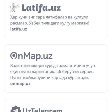
Ҳар куни энг сара латифалар ва кулгули
расмлар. Ўзбек тилидаги кулгу маркази!
latifa.uz
Валютани юқори курсда алмаштириш учун
яқин пунктларни аниқлаб берувчи сервис.
Пункт жойлашувини картада кўрсатади.
onmap.uz