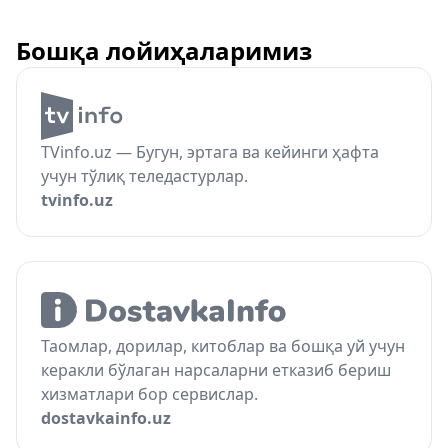
Бошқа лойиҳаларимиз
TVinfo.uz — Бугун, эртага ва кейинги ҳафта
учун тўлиқ теледастурлар.
tvinfo.uz
Таомлар, дорилар, китоблар ва бошқа уй учун
керакли бўлаган нарсаларни етказиб бериш
хизматлари бор сервислар.
dostavkainfo.uz