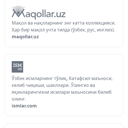
Мақол ва нақлларнинг энг катта коллекцияси.
Ҳар бир мақол учта тилда (ўзбек, рус, инглиз).
maqollar.uz
Ўзбек исмларнинг тўлиқ, батафсил маъноси,
келиб чиқиши, шакллари. Ўзингиз ва
яқинларингизни исмлари маъносини билиб
олинг.
ismlar.com