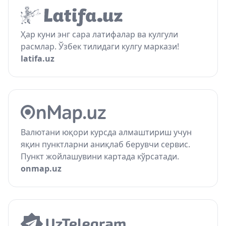
Ҳар куни энг сара латифалар ва кулгули
расмлар. Ўзбек тилидаги кулгу маркази!
latifa.uz
Валютани юқори курсда алмаштириш учун
яқин пунктларни аниқлаб берувчи сервис.
Пункт жойлашувини картада кўрсатади.
onmap.uz