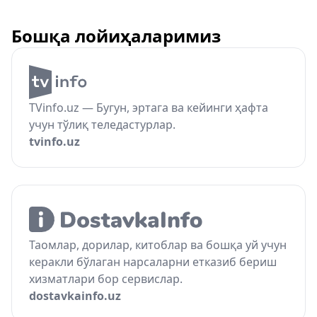
Бошқа лойиҳаларимиз
TVinfo.uz — Бугун, эртага ва кейинги ҳафта
учун тўлиқ теледастурлар.
tvinfo.uz
Таомлар, дорилар, китоблар ва бошқа уй учун
керакли бўлаган нарсаларни етказиб бериш
хизматлари бор сервислар.
dostavkainfo.uz