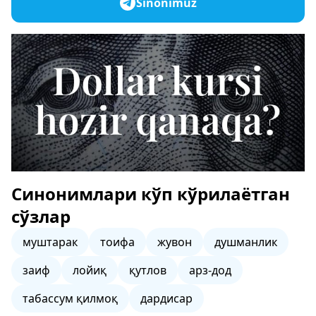
Sinonimuz
Синонимлари кўп кўрилаётган
сўзлар
муштарак
тоифа
жувон
душманлик
заиф
лойиқ
қутлов
арз-дод
табассум қилмоқ
дардисар