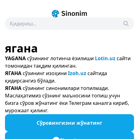
ягана
YAGANA
сўзининг лотинча ёзилиши
Lotin.uz
сайти
томонидан тақдим қилинган.
ЯГАНА
сўзининг изоҳини
Izoh.uz
сайтида
қидирсангиз бўлади.
ЯГАНА
сўзининг синонимлари топилмади.
Маслаҳатимиз сўзнинг маъносини топиш учун
бизга сўров жўнатинг ёки Телеграм каналга кириб,
мурожаат қилинг.
Сўровингизни жўнатинг