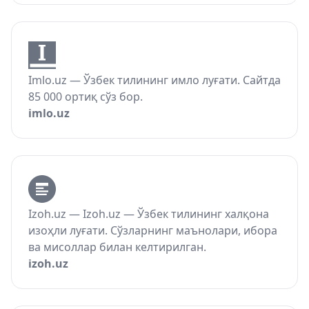
Imlo.uz — Ўзбек тилининг имло луғати. Сайтда
85 000 ортиқ сўз бор.
imlo.uz
Izoh.uz — Izoh.uz — Ўзбек тилининг халқона
изоҳли луғати. Сўзларнинг маънолари, ибора
ва мисоллар билан келтирилган.
izoh.uz