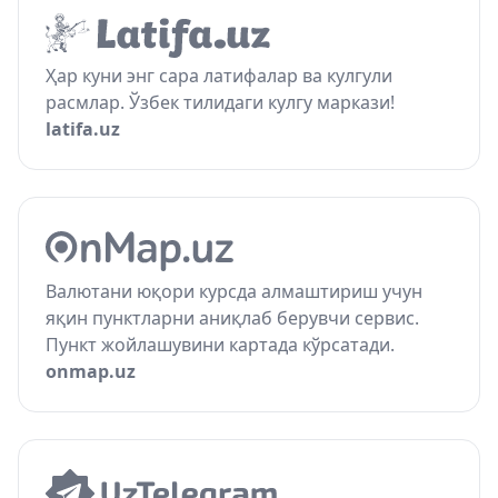
Ҳар куни энг сара латифалар ва кулгули
расмлар. Ўзбек тилидаги кулгу маркази!
latifa.uz
Валютани юқори курсда алмаштириш учун
яқин пунктларни аниқлаб берувчи сервис.
Пункт жойлашувини картада кўрсатади.
onmap.uz