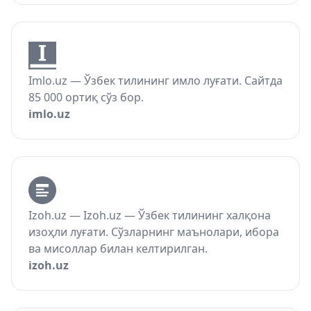
Imlo.uz — Ўзбек тилининг имло луғати. Сайтда
85 000 ортиқ сўз бор.
imlo.uz
Izoh.uz — Izoh.uz — Ўзбек тилининг халқона
изоҳли луғати. Сўзларнинг маънолари, ибора
ва мисоллар билан келтирилган.
izoh.uz