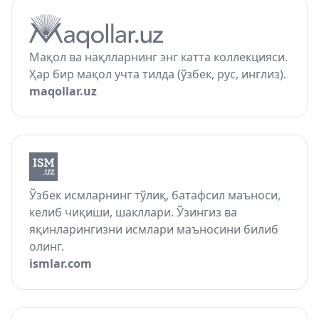
Мақол ва нақлларнинг энг катта коллекцияси.
Ҳар бир мақол учта тилда (ўзбек, рус, инглиз).
maqollar.uz
Ўзбек исмларнинг тўлиқ, батафсил маъноси,
келиб чиқиши, шакллари. Ўзингиз ва
яқинларингизни исмлари маъносини билиб
олинг.
ismlar.com