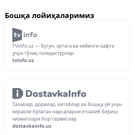
Бошқа лойиҳаларимиз
TVinfo.uz — Бугун, эртага ва кейинги ҳафта
учун тўлиқ теледастурлар.
tvinfo.uz
Таомлар, дорилар, китоблар ва бошқа уй учун
керакли бўлаган нарсаларни етказиб бериш
хизматлари бор сервислар.
dostavkainfo.uz