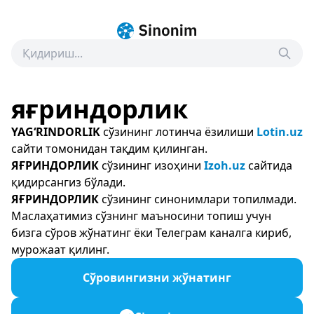
яғриндорлик
YAG‘RINDORLIK
сўзининг лотинча ёзилиши
Lotin.uz
сайти томонидан тақдим қилинган.
ЯҒРИНДОРЛИК
сўзининг изоҳини
Izoh.uz
сайтида
қидирсангиз бўлади.
ЯҒРИНДОРЛИК
сўзининг синонимлари топилмади.
Маслаҳатимиз сўзнинг маъносини топиш учун
бизга сўров жўнатинг ёки Телеграм каналга кириб,
мурожаат қилинг.
Сўровингизни жўнатинг