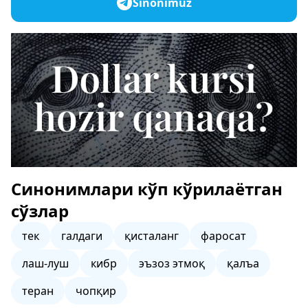
Sinonimuz
Синонимлари кўп кўрилаётган
сўзлар
тек
галдаги
қисталанг
фаросат
лаш-луш
кибр
эъзоз этмоқ
қалъа
теран
чопқир