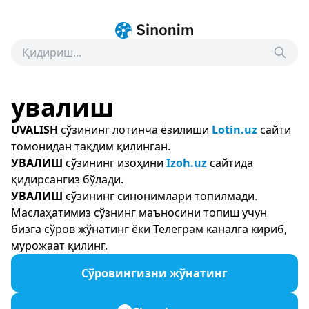
увалиш
UVALISH
сўзининг лотинча ёзилиши
Lotin.uz
сайти
томонидан тақдим қилинган.
УВАЛИШ
сўзининг изоҳини
Izoh.uz
сайтида
қидирсангиз бўлади.
УВАЛИШ
сўзининг синонимлари топилмади.
Маслаҳатимиз сўзнинг маъносини топиш учун
бизга сўров жўнатинг ёки Телеграм каналга кириб,
мурожаат қилинг.
Сўровингизни жўнатинг