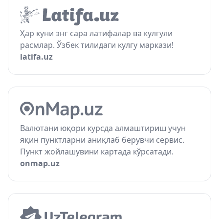
Ҳар куни энг сара латифалар ва кулгули
расмлар. Ўзбек тилидаги кулгу маркази!
latifa.uz
Валютани юқори курсда алмаштириш учун
яқин пунктларни аниқлаб берувчи сервис.
Пункт жойлашувини картада кўрсатади.
onmap.uz