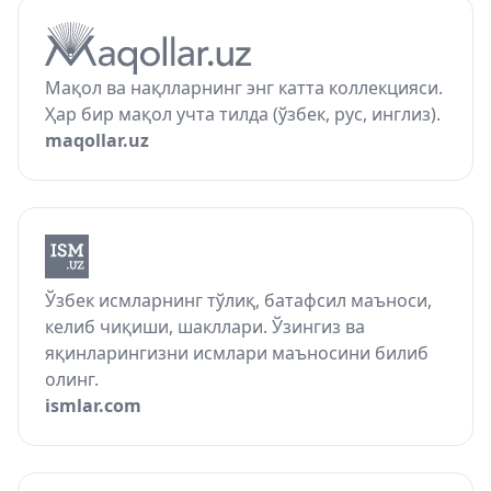
Мақол ва нақлларнинг энг катта коллекцияси.
Ҳар бир мақол учта тилда (ўзбек, рус, инглиз).
maqollar.uz
Ўзбек исмларнинг тўлиқ, батафсил маъноси,
келиб чиқиши, шакллари. Ўзингиз ва
яқинларингизни исмлари маъносини билиб
олинг.
ismlar.com