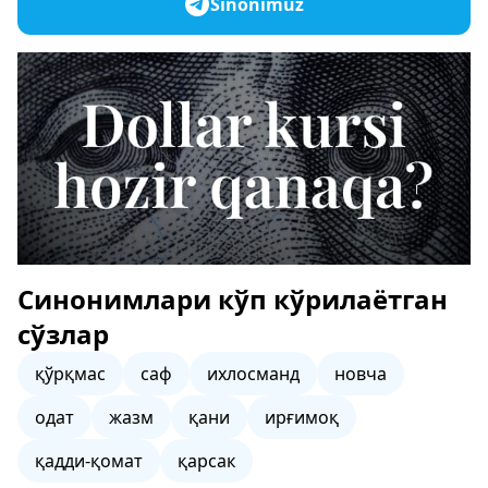
Sinonimuz
Синонимлари кўп кўрилаётган
сўзлар
қўрқмас
саф
ихлосманд
новча
одат
жазм
қани
ирғимоқ
қадди-қомат
қарсак