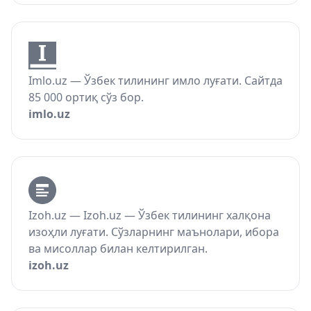
Imlo.uz — Ўзбек тилининг имло луғати. Сайтда
85 000 ортиқ сўз бор.
imlo.uz
Izoh.uz — Izoh.uz — Ўзбек тилининг халқона
изоҳли луғати. Сўзларнинг маънолари, ибора
ва мисоллар билан келтирилган.
izoh.uz