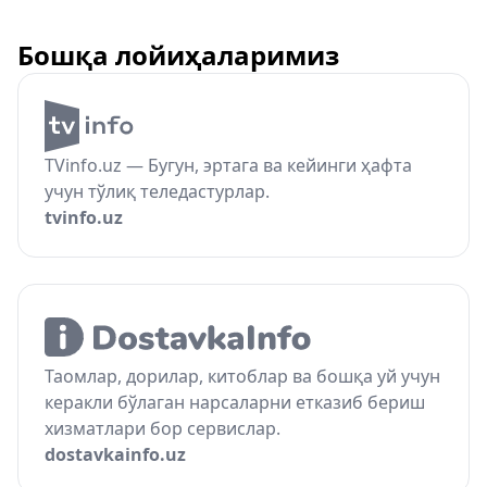
Бошқа лойиҳаларимиз
TVinfo.uz — Бугун, эртага ва кейинги ҳафта
учун тўлиқ теледастурлар.
tvinfo.uz
Таомлар, дорилар, китоблар ва бошқа уй учун
керакли бўлаган нарсаларни етказиб бериш
хизматлари бор сервислар.
dostavkainfo.uz