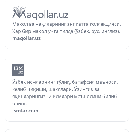
Мақол ва нақлларнинг энг катта коллекцияси.
Ҳар бир мақол учта тилда (ўзбек, рус, инглиз).
maqollar.uz
Ўзбек исмларнинг тўлиқ, батафсил маъноси,
келиб чиқиши, шакллари. Ўзингиз ва
яқинларингизни исмлари маъносини билиб
олинг.
ismlar.com