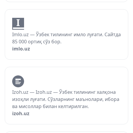
Imlo.uz — Ўзбек тилининг имло луғати. Сайтда
85 000 ортиқ сўз бор.
imlo.uz
Izoh.uz — Izoh.uz — Ўзбек тилининг халқона
изоҳли луғати. Сўзларнинг маънолари, ибора
ва мисоллар билан келтирилган.
izoh.uz