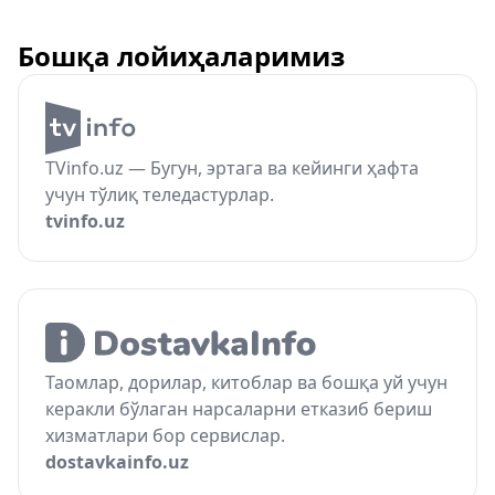
Бошқа лойиҳаларимиз
TVinfo.uz — Бугун, эртага ва кейинги ҳафта
учун тўлиқ теледастурлар.
tvinfo.uz
Таомлар, дорилар, китоблар ва бошқа уй учун
керакли бўлаган нарсаларни етказиб бериш
хизматлари бор сервислар.
dostavkainfo.uz