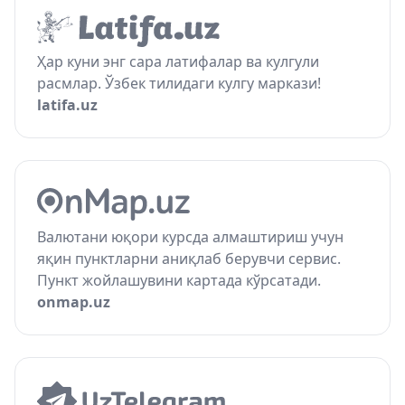
Ҳар куни энг сара латифалар ва кулгули
расмлар. Ўзбек тилидаги кулгу маркази!
latifa.uz
Валютани юқори курсда алмаштириш учун
яқин пунктларни аниқлаб берувчи сервис.
Пункт жойлашувини картада кўрсатади.
onmap.uz