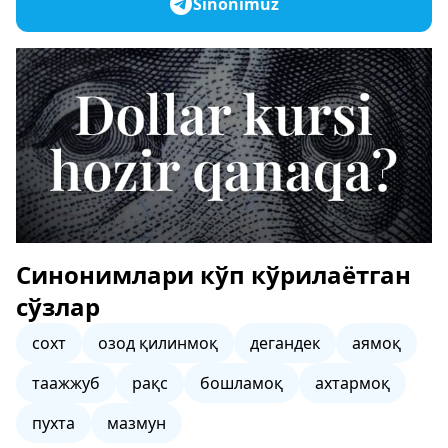
Sinonimuz
Синонимлари кўп кўрилаётган
сўзлар
сохт
озод қилинмоқ
дегандек
аямоқ
таажжуб
рақс
бошламоқ
ахтармоқ
пухта
мазмун