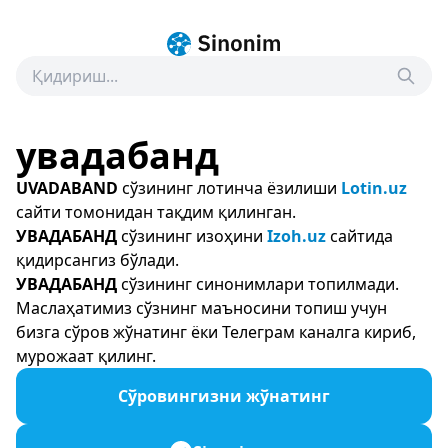
увадабанд
UVADABAND
сўзининг лотинча ёзилиши
Lotin.uz
сайти томонидан тақдим қилинган.
УВАДАБАНД
сўзининг изоҳини
Izoh.uz
сайтида
қидирсангиз бўлади.
УВАДАБАНД
сўзининг синонимлари топилмади.
Маслаҳатимиз сўзнинг маъносини топиш учун
бизга сўров жўнатинг ёки Телеграм каналга кириб,
мурожаат қилинг.
Сўровингизни жўнатинг