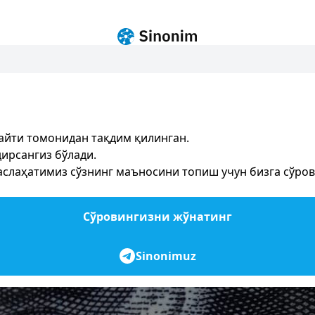
айти томонидан тақдим қилинган.
ирсангиз бўлади.
лаҳатимиз сўзнинг маъносини топиш учун бизга сўров 
Сўровингизни жўнатинг
Sinonimuz