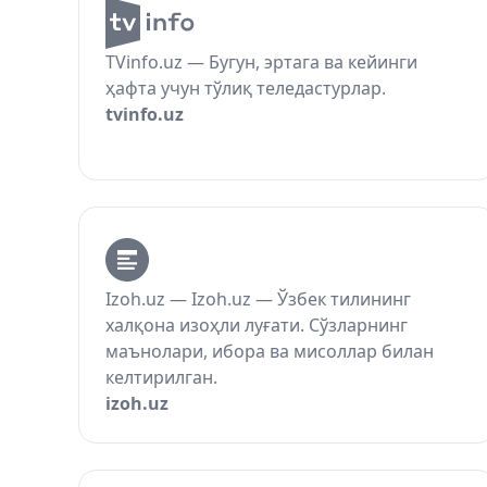
TVinfo.uz — Бугун, эртага ва кейинги
ҳафта учун тўлиқ теледастурлар.
tvinfo.uz
Izoh.uz — Izoh.uz — Ўзбек тилининг
халқона изоҳли луғати. Сўзларнинг
маънолари, ибора ва мисоллар билан
келтирилган.
izoh.uz