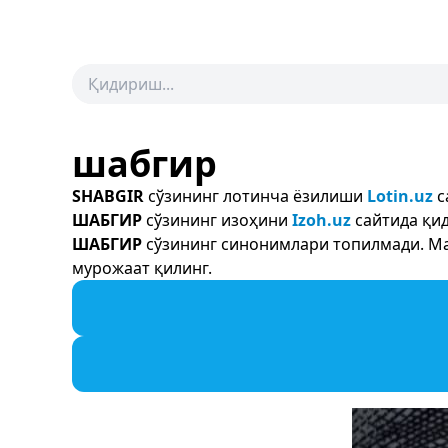
шабгир
SHABGIR
сўзининг лотинча ёзилиши
Lotin.uz
с
ШАБГИР
сўзининг изоҳини
Izoh.uz
сайтида қид
ШАБГИР
сўзининг синонимлари топилмади. Мас
мурожаат қилинг.