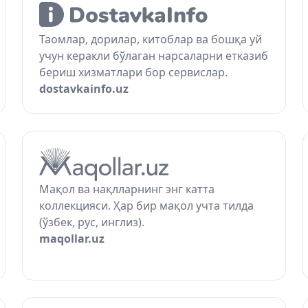
Таомлар, дорилар, китоблар ва бошқа уй
учун керакли бўлаган нарсаларни етказиб
бериш хизматлари бор сервислар.
dostavkainfo.uz
Мақол ва нақлларнинг энг катта
коллекцияси. Ҳар бир мақол учта тилда
(ўзбек, рус, инглиз).
maqollar.uz