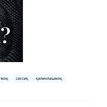
тмоқ
сассиқ
қалинлашмоқ