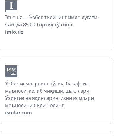
Imlo.uz — Ўзбек тилининг имло луғати.
Сайтда 85 000 ортиқ сўз бор.
imlo.uz
Ўзбек исмларнинг тўлиқ, батафсил
маъноси, келиб чиқиши, шакллари.
Ўзингиз ва яқинларингизни исмлари
маъносини билиб олинг.
ismlar.com