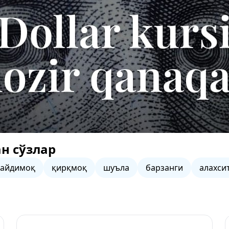
н сўзлар
дайдимоқ
қирқмоқ
шуъла
барзанги
алахси