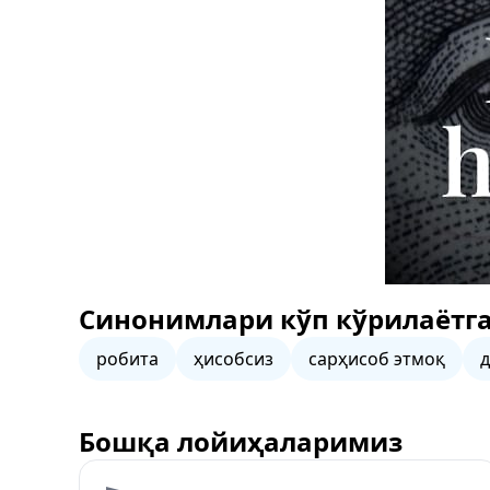
Синонимлари кўп кўрилаётга
робита
ҳисобсиз
сарҳисоб этмоқ
Бошқа лойиҳаларимиз