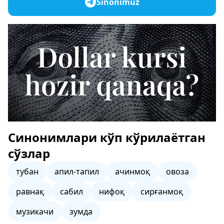
Sinonimuz
Синонимлари кўп кўрилаётган
сўзлар
тубан
апил-тапил
ачинмоқ
овоза
равнақ
сабил
нифоқ
сирғанмоқ
музикачи
зумда