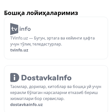
Бошқа лойиҳаларимиз
TVinfo.uz — Бугун, эртага ва кейинги ҳафта
учун тўлиқ теледастурлар.
tvinfo.uz
Таомлар, дорилар, китоблар ва бошқа уй учун
керакли бўлаган нарсаларни етказиб бериш
хизматлари бор сервислар.
dostavkainfo.uz