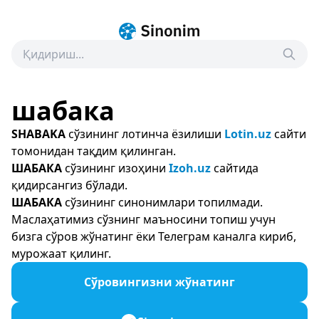
шабака
SHABAKA
сўзининг лотинча ёзилиши
Lotin.uz
сайти
томонидан тақдим қилинган.
ШАБАКА
сўзининг изоҳини
Izoh.uz
сайтида
қидирсангиз бўлади.
ШАБАКА
сўзининг синонимлари топилмади.
Маслаҳатимиз сўзнинг маъносини топиш учун
бизга сўров жўнатинг ёки Телеграм каналга кириб,
мурожаат қилинг.
Сўровингизни жўнатинг