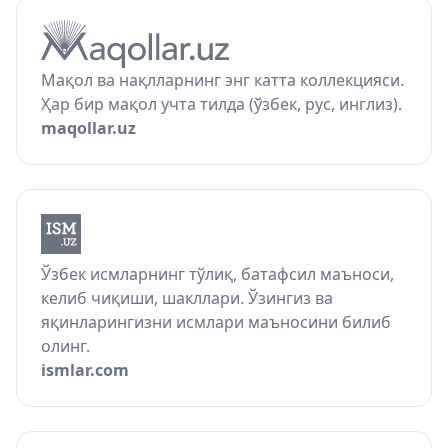
Мақол ва нақлларнинг энг катта коллекцияси.
Ҳар бир мақол учта тилда (ўзбек, рус, инглиз).
maqollar.uz
Ўзбек исмларнинг тўлиқ, батафсил маъноси,
келиб чиқиши, шакллари. Ўзингиз ва
яқинларингизни исмлари маъносини билиб
олинг.
ismlar.com