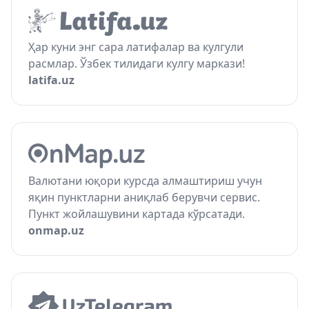
Ҳар куни энг сара латифалар ва кулгули
расмлар. Ўзбек тилидаги кулгу маркази!
latifa.uz
Валютани юқори курсда алмаштириш учун
яқин пунктларни аниқлаб берувчи сервис.
Пункт жойлашувини картада кўрсатади.
onmap.uz