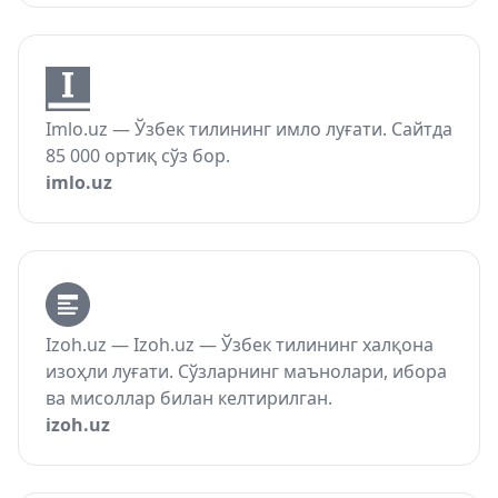
Imlo.uz — Ўзбек тилининг имло луғати. Сайтда
85 000 ортиқ сўз бор.
imlo.uz
Izoh.uz — Izoh.uz — Ўзбек тилининг халқона
изоҳли луғати. Сўзларнинг маънолари, ибора
ва мисоллар билан келтирилган.
izoh.uz