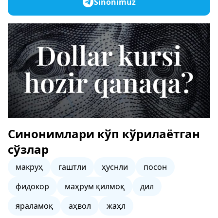
Sinonimuz
Синонимлари кўп кўрилаётган
сўзлар
макруҳ
гаштли
ҳуснли
посон
фидокор
маҳрум қилмоқ
дил
яраламоқ
аҳвол
жаҳл