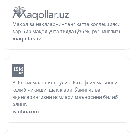
Мақол ва нақлларнинг энг катта коллекцияси.
Ҳар бир мақол учта тилда (ўзбек, рус, инглиз).
maqollar.uz
Ўзбек исмларнинг тўлиқ, батафсил маъноси,
келиб чиқиши, шакллари. Ўзингиз ва
яқинларингизни исмлари маъносини билиб
олинг.
ismlar.com