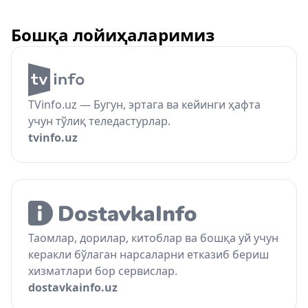
Бошқа лойиҳаларимиз
TVinfo.uz — Бугун, эртага ва кейинги ҳафта
учун тўлиқ теледастурлар.
tvinfo.uz
Таомлар, дорилар, китоблар ва бошқа уй учун
керакли бўлаган нарсаларни етказиб бериш
хизматлари бор сервислар.
dostavkainfo.uz