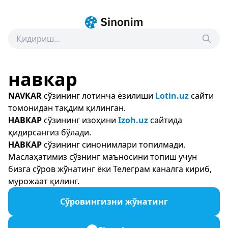
навкар
NAVKAR
сўзининг лотинча ёзилиши
Lotin.uz
сайти
томонидан тақдим қилинган.
НАВКАР
сўзининг изоҳини
Izoh.uz
сайтида
қидирсангиз бўлади.
НАВКАР
сўзининг синонимлари топилмади.
Маслаҳатимиз сўзнинг маъносини топиш учун
бизга сўров жўнатинг ёки Телеграм каналга кириб,
мурожаат қилинг.
Сўровингизни жўнатинг