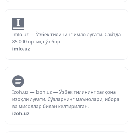
Imlo.uz — Ўзбек тилининг имло луғати. Сайтда
85 000 ортиқ сўз бор.
imlo.uz
Izoh.uz — Izoh.uz — Ўзбек тилининг халқона
изоҳли луғати. Сўзларнинг маънолари, ибора
ва мисоллар билан келтирилган.
izoh.uz