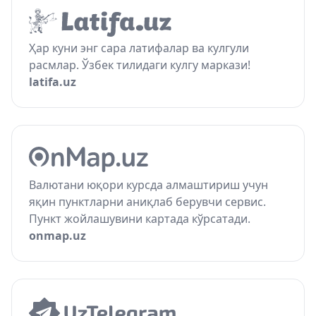
Ҳар куни энг сара латифалар ва кулгули
расмлар. Ўзбек тилидаги кулгу маркази!
latifa.uz
Валютани юқори курсда алмаштириш учун
яқин пунктларни аниқлаб берувчи сервис.
Пункт жойлашувини картада кўрсатади.
onmap.uz