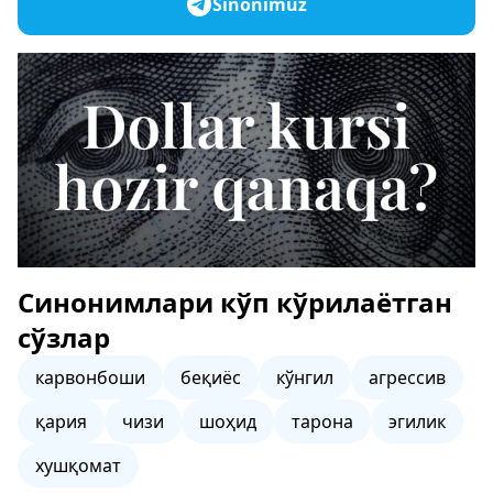
Sinonimuz
Синонимлари кўп кўрилаётган
сўзлар
карвонбоши
беқиёс
кўнгил
агрессив
қария
чизи
шоҳид
тарона
эгилик
хушқомат