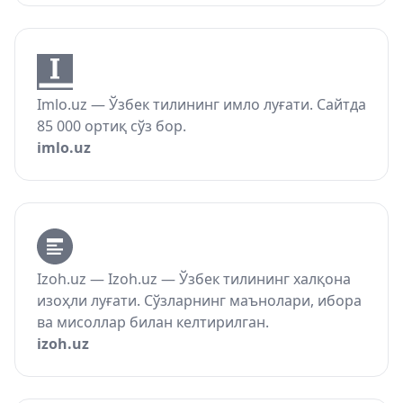
Imlo.uz — Ўзбек тилининг имло луғати. Сайтда
85 000 ортиқ сўз бор.
imlo.uz
Izoh.uz — Izoh.uz — Ўзбек тилининг халқона
изоҳли луғати. Сўзларнинг маънолари, ибора
ва мисоллар билан келтирилган.
izoh.uz