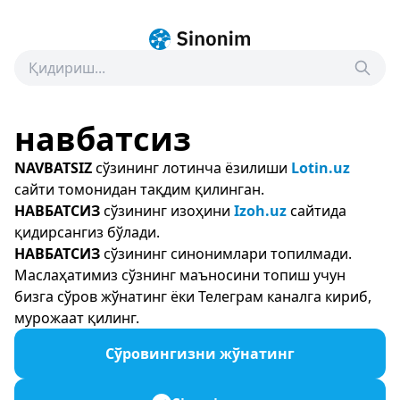
навбатсиз
NAVBATSIZ
сўзининг лотинча ёзилиши
Lotin.uz
сайти томонидан тақдим қилинган.
НАВБАТСИЗ
сўзининг изоҳини
Izoh.uz
сайтида
қидирсангиз бўлади.
НАВБАТСИЗ
сўзининг синонимлари топилмади.
Маслаҳатимиз сўзнинг маъносини топиш учун
бизга сўров жўнатинг ёки Телеграм каналга кириб,
мурожаат қилинг.
Сўровингизни жўнатинг