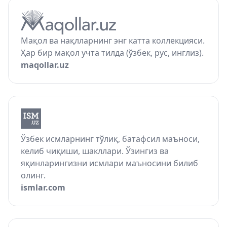
Мақол ва нақлларнинг энг катта коллекцияси.
Ҳар бир мақол учта тилда (ўзбек, рус, инглиз).
maqollar.uz
Ўзбек исмларнинг тўлиқ, батафсил маъноси,
келиб чиқиши, шакллари. Ўзингиз ва
яқинларингизни исмлари маъносини билиб
олинг.
ismlar.com