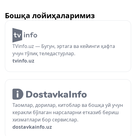
Бошқа лойиҳаларимиз
TVinfo.uz — Бугун, эртага ва кейинги ҳафта
учун тўлиқ теледастурлар.
tvinfo.uz
Таомлар, дорилар, китоблар ва бошқа уй учун
керакли бўлаган нарсаларни етказиб бериш
хизматлари бор сервислар.
dostavkainfo.uz