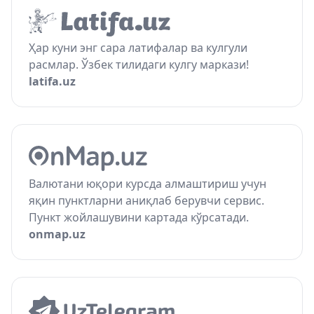
Ҳар куни энг сара латифалар ва кулгули
расмлар. Ўзбек тилидаги кулгу маркази!
latifa.uz
Валютани юқори курсда алмаштириш учун
яқин пунктларни аниқлаб берувчи сервис.
Пункт жойлашувини картада кўрсатади.
onmap.uz