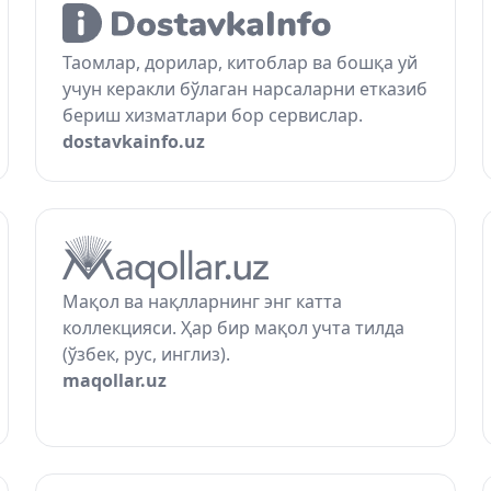
Таомлар, дорилар, китоблар ва бошқа уй
учун керакли бўлаган нарсаларни етказиб
бериш хизматлари бор сервислар.
dostavkainfo.uz
Мақол ва нақлларнинг энг катта
коллекцияси. Ҳар бир мақол учта тилда
(ўзбек, рус, инглиз).
maqollar.uz