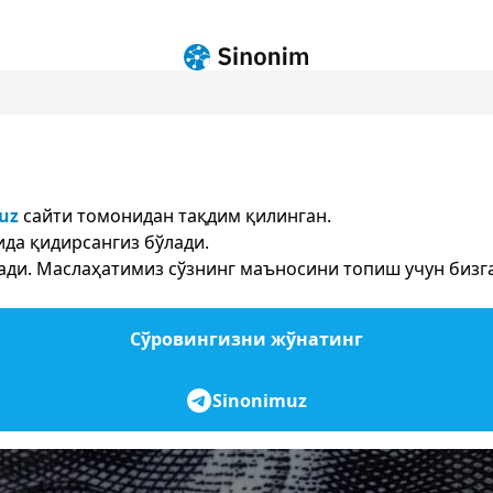
.uz
сайти томонидан тақдим қилинган.
да қидирсангиз бўлади.
и. Маслаҳатимиз сўзнинг маъносини топиш учун бизга 
Сўровингизни жўнатинг
Sinonimuz