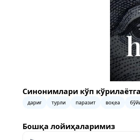
Синонимлари кўп кўрилаётга
дариғ
турли
паразит
воқеа
бўй
Бошқа лойиҳаларимиз