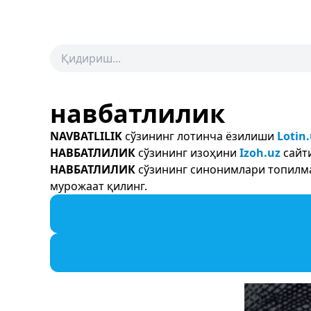
навбатлилик
NAVBATLILIK
сўзининг лотинча ёзилиши
Lotin
НАВБАТЛИЛИК
сўзининг изоҳини
Izoh.uz
сайти
НАВБАТЛИЛИК
сўзининг синонимлари топилмад
мурожаат қилинг.