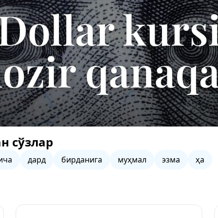
н сўзлар
ича
дард
бирданига
муҳмал
эзма
ҳа