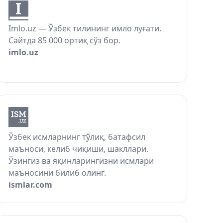
Imlo.uz — Ўзбек тилининг имло луғати.
Сайтда 85 000 ортиқ сўз бор.
imlo.uz
Ўзбек исмларнинг тўлиқ, батафсил
маъноси, келиб чиқиши, шакллари.
Ўзингиз ва яқинларингизни исмлари
маъносини билиб олинг.
ismlar.com