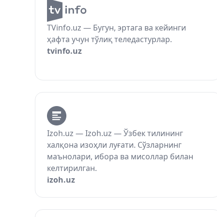
TVinfo.uz — Бугун, эртага ва кейинги
ҳафта учун тўлиқ теледастурлар.
tvinfo.uz
Izoh.uz — Izoh.uz — Ўзбек тилининг
халқона изоҳли луғати. Сўзларнинг
маънолари, ибора ва мисоллар билан
келтирилган.
izoh.uz