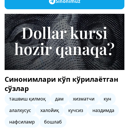
Sinonimuz
Синонимлари кўп кўрилаётган
сўзлар
ташвиш қилмоқ
дам
хизматчи
кун
алалхусус
халойиқ
кучсиз
наздимда
нафсиламр
бошлаб