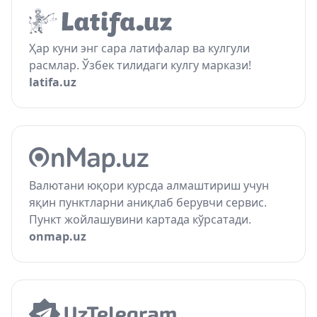
Ҳар куни энг сара латифалар ва кулгули
расмлар. Ўзбек тилидаги кулгу маркази!
latifa.uz
Валютани юқори курсда алмаштириш учун
яқин пунктларни аниқлаб берувчи сервис.
Пункт жойлашувини картада кўрсатади.
onmap.uz