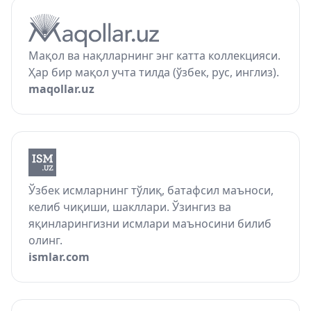
Мақол ва нақлларнинг энг катта коллекцияси.
Ҳар бир мақол учта тилда (ўзбек, рус, инглиз).
maqollar.uz
Ўзбек исмларнинг тўлиқ, батафсил маъноси,
келиб чиқиши, шакллари. Ўзингиз ва
яқинларингизни исмлари маъносини билиб
олинг.
ismlar.com