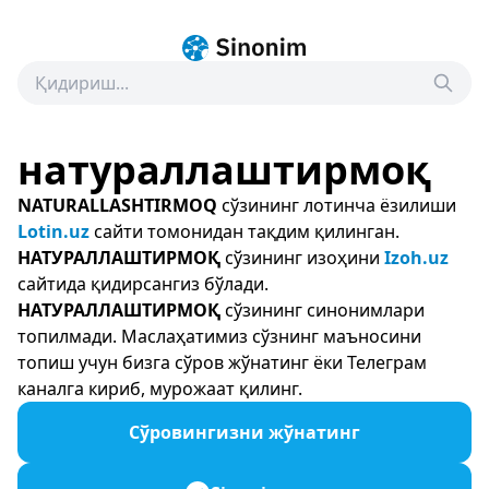
натураллаштирмоқ
NATURALLASHTIRMOQ
сўзининг лотинча ёзилиши
Lotin.uz
сайти томонидан тақдим қилинган.
НАТУРАЛЛАШТИРМОҚ
сўзининг изоҳини
Izoh.uz
сайтида қидирсангиз бўлади.
НАТУРАЛЛАШТИРМОҚ
сўзининг синонимлари
топилмади. Маслаҳатимиз сўзнинг маъносини
топиш учун бизга сўров жўнатинг ёки Телеграм
каналга кириб, мурожаат қилинг.
Сўровингизни жўнатинг