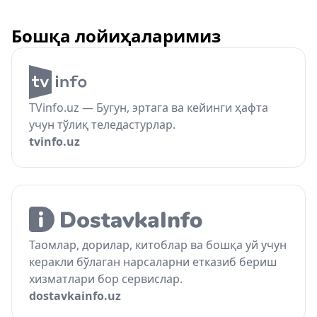
Бошқа лойиҳаларимиз
TVinfo.uz — Бугун, эртага ва кейинги ҳафта
учун тўлиқ теледастурлар.
tvinfo.uz
Таомлар, дорилар, китоблар ва бошқа уй учун
керакли бўлаган нарсаларни етказиб бериш
хизматлари бор сервислар.
dostavkainfo.uz