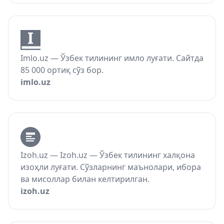
Imlo.uz — Ўзбек тилининг имло луғати. Сайтда
85 000 ортиқ сўз бор.
imlo.uz
Izoh.uz — Izoh.uz — Ўзбек тилининг халқона
изоҳли луғати. Сўзларнинг маънолари, ибора
ва мисоллар билан келтирилган.
izoh.uz