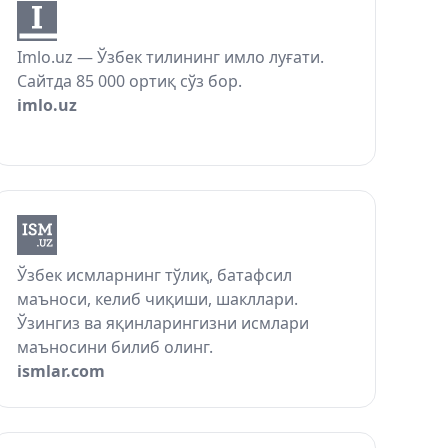
Imlo.uz — Ўзбек тилининг имло луғати.
Сайтда 85 000 ортиқ сўз бор.
imlo.uz
Ўзбек исмларнинг тўлиқ, батафсил
маъноси, келиб чиқиши, шакллари.
Ўзингиз ва яқинларингизни исмлари
маъносини билиб олинг.
ismlar.com