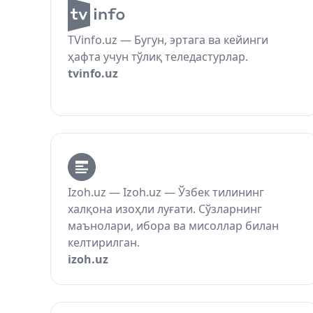
TVinfo.uz — Бугун, эртага ва кейинги
ҳафта учун тўлиқ теледастурлар.
tvinfo.uz
Izoh.uz — Izoh.uz — Ўзбек тилининг
халқона изоҳли луғати. Сўзларнинг
маънолари, ибора ва мисоллар билан
келтирилган.
izoh.uz