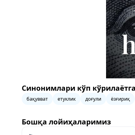
Синонимлари кўп кўрилаётга
бақувват
етуклик
доғули
ёзғириқ
Бошқа лойиҳаларимиз