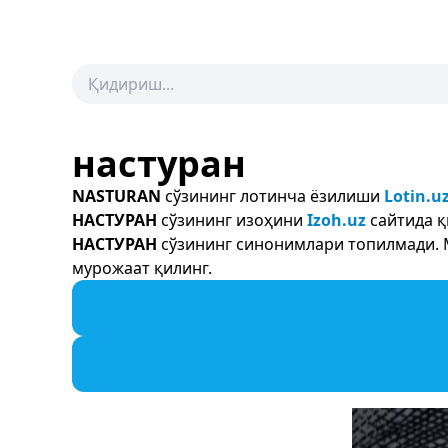
настуран
NASTURAN
сўзининг лотинча ёзилиши
Lotin.u
НАСТУРАН
сўзининг изоҳини
Izoh.uz
сайтида қ
НАСТУРАН
сўзининг синонимлари топилмади. М
мурожаат қилинг.