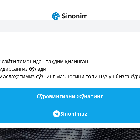
z
сайти томонидан тақдим қилинган.
идирсангиз бўлади.
аслаҳатимиз сўзнинг маъносини топиш учун бизга сўро
Сўровингизни жўнатинг
Sinonimuz