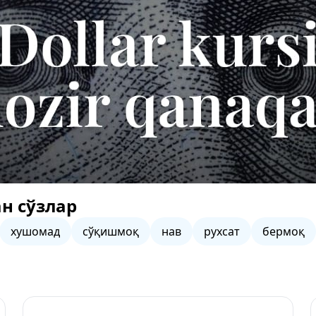
н сўзлар
хушомад
сўқишмоқ
нав
рухсат
бермоқ