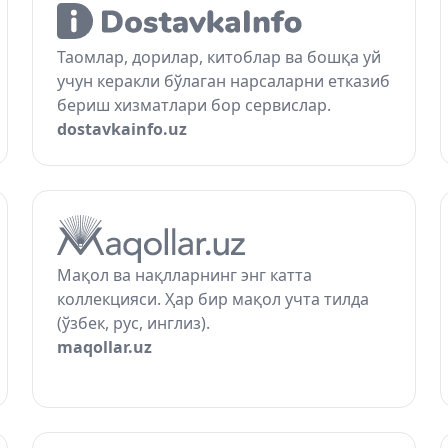
Таомлар, дорилар, китоблар ва бошқа уй
учун керакли бўлаган нарсаларни етказиб
бериш хизматлари бор сервислар.
dostavkainfo.uz
Мақол ва нақлларнинг энг катта
коллекцияси. Ҳар бир мақол учта тилда
(ўзбек, рус, инглиз).
maqollar.uz