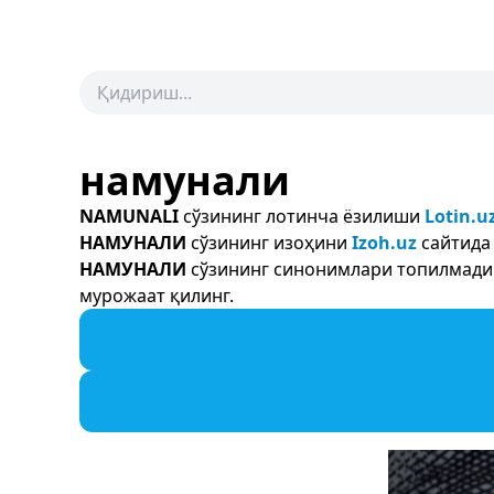
намунали
NAMUNALI
сўзининг лотинча ёзилиши
Lotin.u
НАМУНАЛИ
сўзининг изоҳини
Izoh.uz
сайтида 
НАМУНАЛИ
сўзининг синонимлари топилмади. 
мурожаат қилинг.