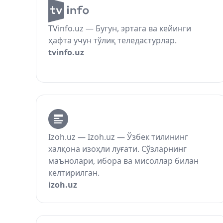
TVinfo.uz — Бугун, эртага ва кейинги
ҳафта учун тўлиқ теледастурлар.
tvinfo.uz
Izoh.uz — Izoh.uz — Ўзбек тилининг
халқона изоҳли луғати. Сўзларнинг
маънолари, ибора ва мисоллар билан
келтирилган.
izoh.uz