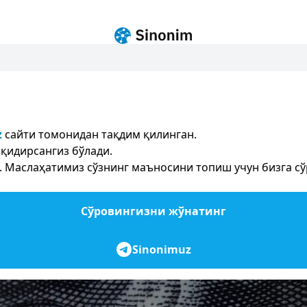
z
сайти томонидан тақдим қилинган.
қидирсангиз бўлади.
Маслаҳатимиз сўзнинг маъносини топиш учун бизга сўр
Сўровингизни жўнатинг
Sinonimuz