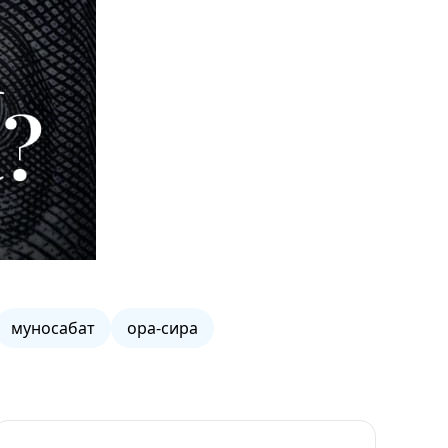
муносабат
ора-сира