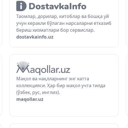
Таомлар, дорилар, китоблар ва бошқа уй
учун керакли бўлаган нарсаларни етказиб
бериш хизматлари бор сервислар.
dostavkainfo.uz
Мақол ва нақлларнинг энг катта
коллекцияси. Ҳар бир мақол учта тилда
(ўзбек, рус, инглиз).
maqollar.uz