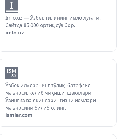
Imlo.uz — Ўзбек тилининг имло луғати.
Сайтда 85 000 ортиқ сўз бор.
imlo.uz
Ўзбек исмларнинг тўлиқ, батафсил
маъноси, келиб чиқиши, шакллари.
Ўзингиз ва яқинларингизни исмлари
маъносини билиб олинг.
ismlar.com