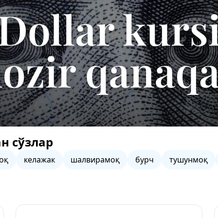
н сўзлар
оқ
келажак
шалвирамоқ
бурч
тушунмоқ