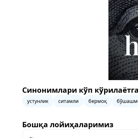
Синонимлари кўп кўрилаётга
устунлик
ситамли
бермоқ
бўшашм
Бошқа лойиҳаларимиз