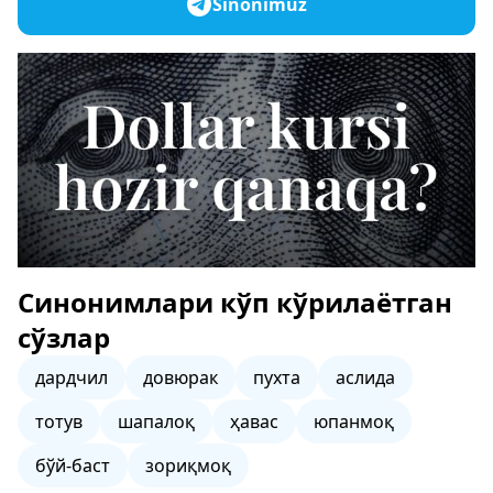
Sinonimuz
Синонимлари кўп кўрилаётган
сўзлар
дардчил
довюрак
пухта
аслида
тотув
шапалоқ
ҳавас
юпанмоқ
бўй-баст
зориқмоқ