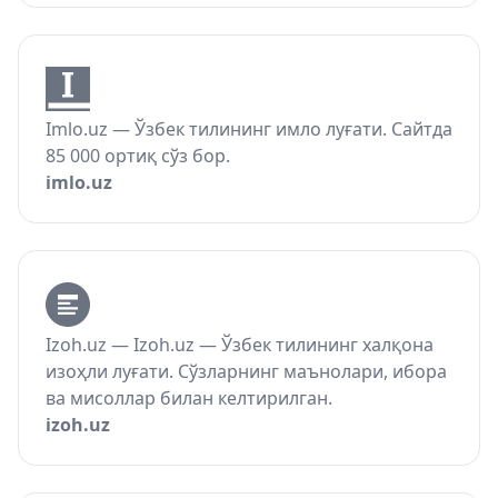
Imlo.uz — Ўзбек тилининг имло луғати. Сайтда
85 000 ортиқ сўз бор.
imlo.uz
Izoh.uz — Izoh.uz — Ўзбек тилининг халқона
изоҳли луғати. Сўзларнинг маънолари, ибора
ва мисоллар билан келтирилган.
izoh.uz