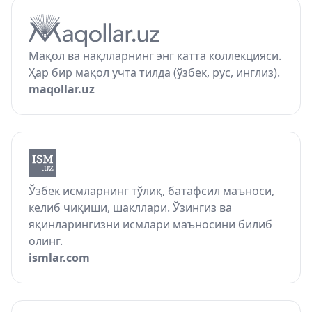
Мақол ва нақлларнинг энг катта коллекцияси.
Ҳар бир мақол учта тилда (ўзбек, рус, инглиз).
maqollar.uz
Ўзбек исмларнинг тўлиқ, батафсил маъноси,
келиб чиқиши, шакллари. Ўзингиз ва
яқинларингизни исмлари маъносини билиб
олинг.
ismlar.com