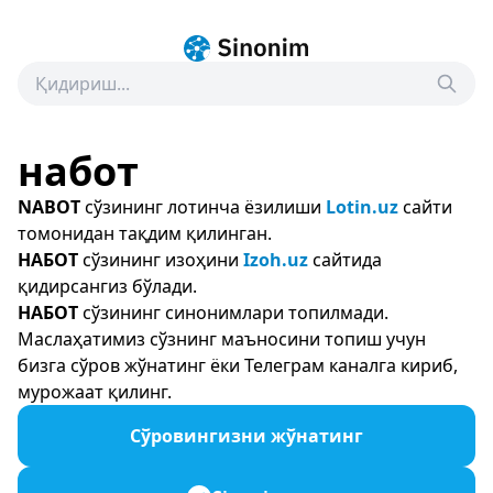
набот
NABOT
сўзининг лотинча ёзилиши
Lotin.uz
сайти
томонидан тақдим қилинган.
НАБОТ
сўзининг изоҳини
Izoh.uz
сайтида
қидирсангиз бўлади.
НАБОТ
сўзининг синонимлари топилмади.
Маслаҳатимиз сўзнинг маъносини топиш учун
бизга сўров жўнатинг ёки Телеграм каналга кириб,
мурожаат қилинг.
Сўровингизни жўнатинг