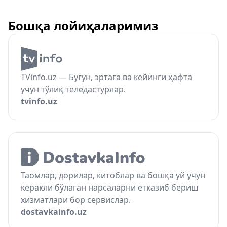
Бошқа лойиҳаларимиз
TVinfo.uz — Бугун, эртага ва кейинги ҳафта
учун тўлиқ теледастурлар.
tvinfo.uz
Таомлар, дорилар, китоблар ва бошқа уй учун
керакли бўлаган нарсаларни етказиб бериш
хизматлари бор сервислар.
dostavkainfo.uz