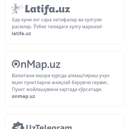
Ҳар куни энг сара латифалар ва кулгули
расмлар. Ўзбек тилидаги кулгу маркази!
latifa.uz
Валютани юқори курсда алмаштириш учун
яқин пунктларни аниқлаб берувчи сервис.
Пункт жойлашувини картада кўрсатади.
onmap.uz