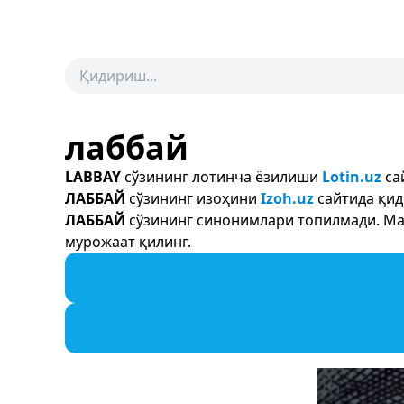
лаббай
LABBAY
сўзининг лотинча ёзилиши
Lotin.uz
са
ЛАББАЙ
сўзининг изоҳини
Izoh.uz
сайтида қид
ЛАББАЙ
сўзининг синонимлари топилмади. Мас
мурожаат қилинг.