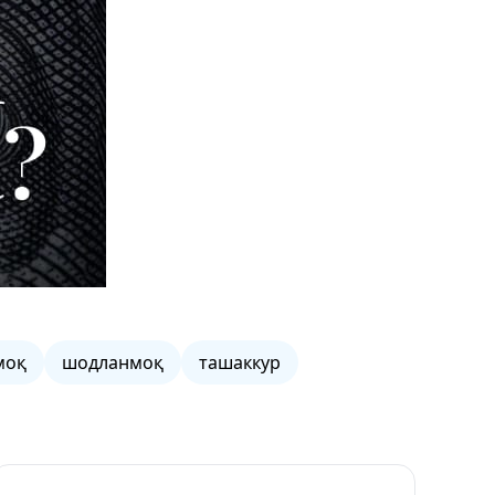
моқ
шодланмоқ
ташаккур