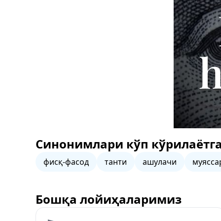
Синонимлари кўп кўрилаётга
фисқ-фасод
танти
ашулачи
муясса
Бошқа лойиҳаларимиз