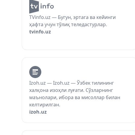
TVinfo.uz — Бугун, эртага ва кейинги
ҳафта учун тўлиқ теледастурлар.
tvinfo.uz
Izoh.uz — Izoh.uz — Ўзбек тилининг
халқона изоҳли луғати. Сўзларнинг
маънолари, ибора ва мисоллар билан
келтирилган.
izoh.uz