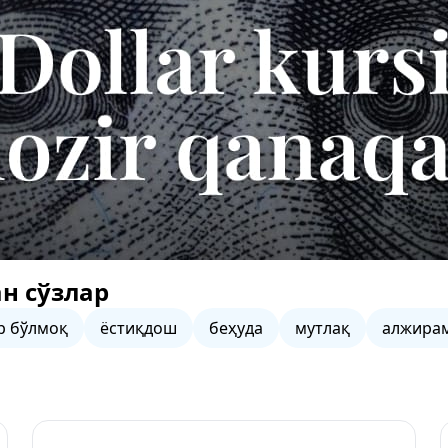
н сўзлар
р бўлмоқ
ёстиқдош
беҳуда
мутлақ
алжира