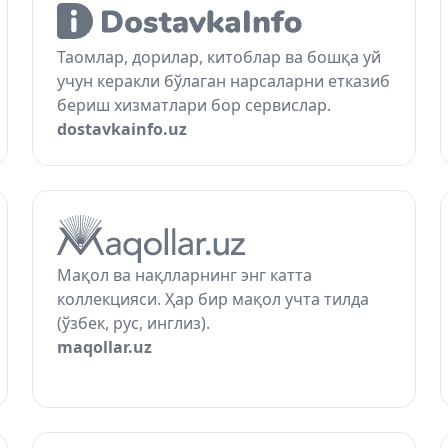
Таомлар, дорилар, китоблар ва бошқа уй
учун керакли бўлаган нарсаларни етказиб
бериш хизматлари бор сервислар.
dostavkainfo.uz
Мақол ва нақлларнинг энг катта
коллекцияси. Ҳар бир мақол учта тилда
(ўзбек, рус, инглиз).
maqollar.uz