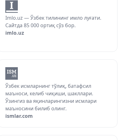
Imlo.uz — Ўзбек тилининг имло луғати.
Сайтда 85 000 ортиқ сўз бор.
imlo.uz
Ўзбек исмларнинг тўлиқ, батафсил
маъноси, келиб чиқиши, шакллари.
Ўзингиз ва яқинларингизни исмлари
маъносини билиб олинг.
ismlar.com