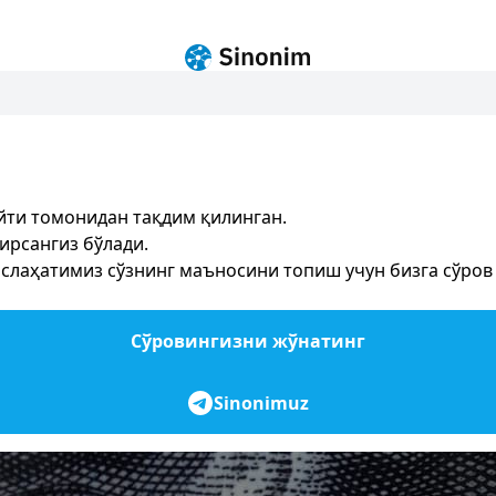
йти томонидан тақдим қилинган.
ирсангиз бўлади.
лаҳатимиз сўзнинг маъносини топиш учун бизга сўров ж
Сўровингизни жўнатинг
Sinonimuz