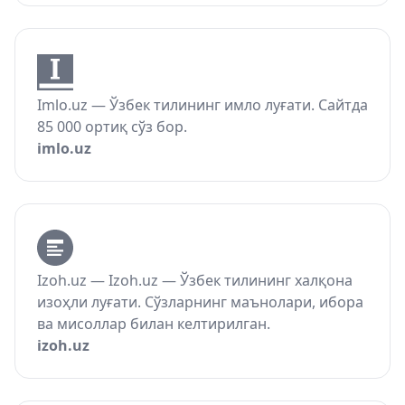
Imlo.uz — Ўзбек тилининг имло луғати. Сайтда
85 000 ортиқ сўз бор.
imlo.uz
Izoh.uz — Izoh.uz — Ўзбек тилининг халқона
изоҳли луғати. Сўзларнинг маънолари, ибора
ва мисоллар билан келтирилган.
izoh.uz