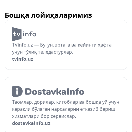
Бошқа лойиҳаларимиз
TVinfo.uz — Бугун, эртага ва кейинги ҳафта
учун тўлиқ теледастурлар.
tvinfo.uz
Таомлар, дорилар, китоблар ва бошқа уй учун
керакли бўлаган нарсаларни етказиб бериш
хизматлари бор сервислар.
dostavkainfo.uz