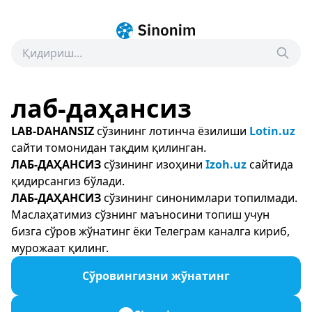
лаб-даҳансиз
LAB-DAHANSIZ
сўзининг лотинча ёзилиши
Lotin.uz
сайти томонидан тақдим қилинган.
ЛАБ-ДАҲАНСИЗ
сўзининг изоҳини
Izoh.uz
сайтида
қидирсангиз бўлади.
ЛАБ-ДАҲАНСИЗ
сўзининг синонимлари топилмади.
Маслаҳатимиз сўзнинг маъносини топиш учун
бизга сўров жўнатинг ёки Телеграм каналга кириб,
мурожаат қилинг.
Сўровингизни жўнатинг