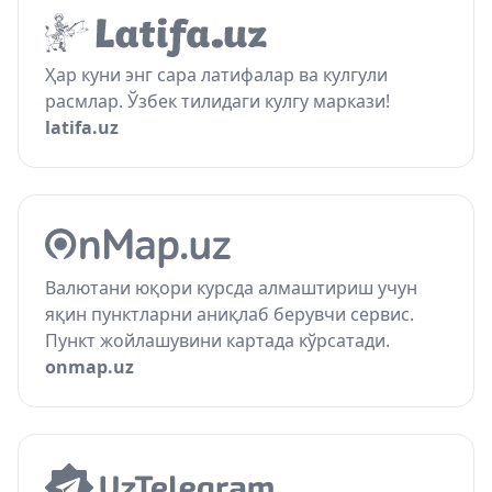
Ҳар куни энг сара латифалар ва кулгули
расмлар. Ўзбек тилидаги кулгу маркази!
latifa.uz
Валютани юқори курсда алмаштириш учун
яқин пунктларни аниқлаб берувчи сервис.
Пункт жойлашувини картада кўрсатади.
onmap.uz