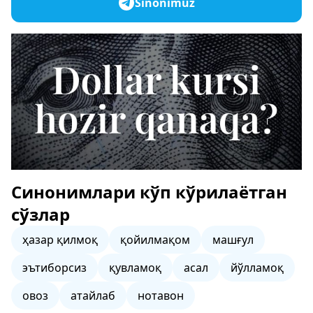
Sinonimuz
Синонимлари кўп кўрилаётган
сўзлар
ҳазар қилмоқ
қойилмақом
машғул
эътиборсиз
қувламоқ
асал
йўлламоқ
овоз
атайлаб
нотавон