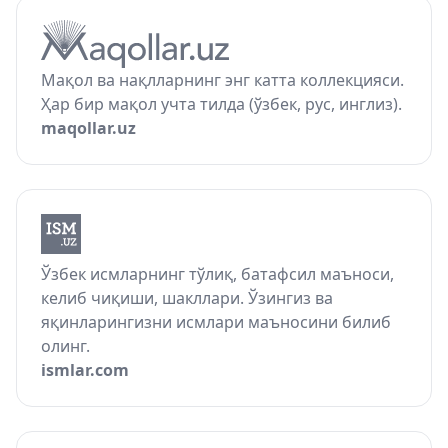
Мақол ва нақлларнинг энг катта коллекцияси.
Ҳар бир мақол учта тилда (ўзбек, рус, инглиз).
maqollar.uz
Ўзбек исмларнинг тўлиқ, батафсил маъноси,
келиб чиқиши, шакллари. Ўзингиз ва
яқинларингизни исмлари маъносини билиб
олинг.
ismlar.com