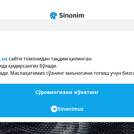
n.uz
сайти томонидан тақдим қилинган.
ида қидирсангиз бўлади.
ди. Маслаҳатимиз сўзнинг маъносини топиш учун бизга 
Сўровингизни жўнатинг
Sinonimuz