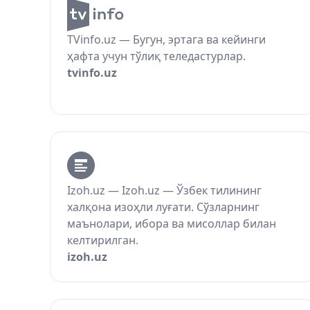
TVinfo.uz — Бугун, эртага ва кейинги
ҳафта учун тўлиқ теледастурлар.
tvinfo.uz
Izoh.uz — Izoh.uz — Ўзбек тилининг
халқона изоҳли луғати. Сўзларнинг
маънолари, ибора ва мисоллар билан
келтирилган.
izoh.uz