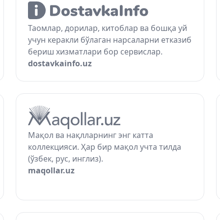
Таомлар, дорилар, китоблар ва бошқа уй
учун керакли бўлаган нарсаларни етказиб
бериш хизматлари бор сервислар.
dostavkainfo.uz
Мақол ва нақлларнинг энг катта
коллекцияси. Ҳар бир мақол учта тилда
(ўзбек, рус, инглиз).
maqollar.uz