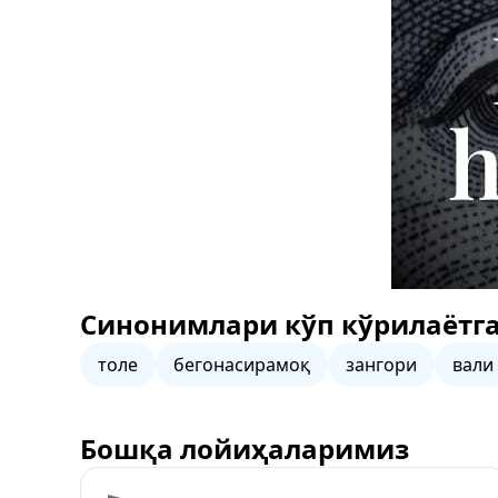
Синонимлари кўп кўрилаётга
толе
бегонасирамоқ
зангори
вали
Бошқа лойиҳаларимиз