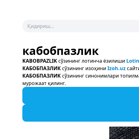
кабобпазлик
KABOBPAZLIK
сўзининг лотинча ёзилиши
Loti
КАБОБПАЗЛИК
сўзининг изоҳини
Izoh.uz
сайт
КАБОБПАЗЛИК
сўзининг синонимлари топилма
мурожаат қилинг.