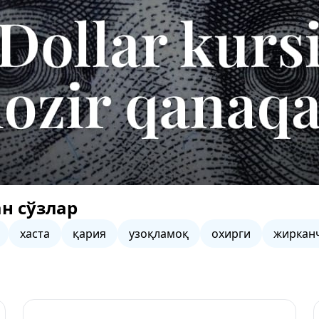
н сўзлар
хаста
қария
узоқламоқ
охирги
жиркан