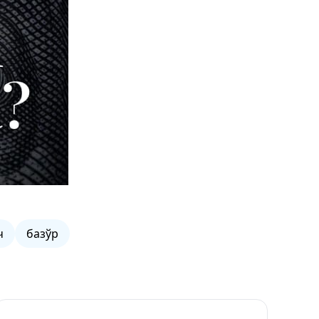
ч
базўр