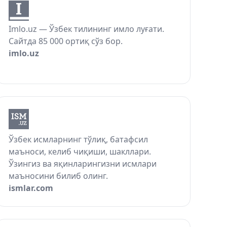
Imlo.uz — Ўзбек тилининг имло луғати.
Сайтда 85 000 ортиқ сўз бор.
imlo.uz
Ўзбек исмларнинг тўлиқ, батафсил
маъноси, келиб чиқиши, шакллари.
Ўзингиз ва яқинларингизни исмлари
маъносини билиб олинг.
ismlar.com