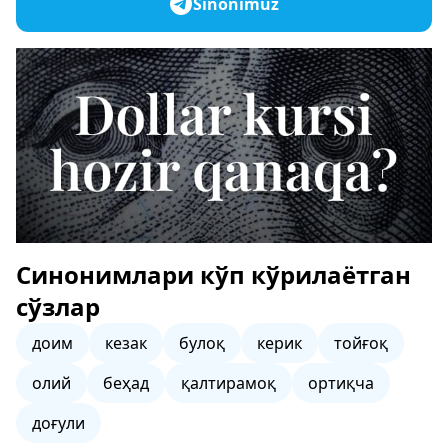
Sinonimuz
Синонимлари кўп кўрилаётган
сўзлар
доим
кезак
булоқ
керик
тойғоқ
олий
беҳад
қалтирамоқ
ортиқча
доғули