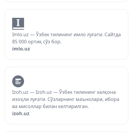
Imlo.uz — Ўзбек тилининг имло луғати. Сайтда
85 000 ортиқ сўз бор.
imlo.uz
Izoh.uz — Izoh.uz — Ўзбек тилининг халқона
изоҳли луғати. Сўзларнинг маънолари, ибора
ва мисоллар билан келтирилган.
izoh.uz