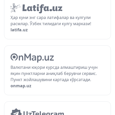
Ҳар куни энг сара латифалар ва кулгули
расмлар. Ўзбек тилидаги кулгу маркази!
latifa.uz
Валютани юқори курсда алмаштириш учун
яқин пунктларни аниқлаб берувчи сервис.
Пункт жойлашувини картада кўрсатади.
onmap.uz