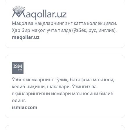
Мақол ва нақлларнинг энг катта коллекцияси.
Ҳар бир мақол учта тилда (ўзбек, рус, инглиз).
maqollar.uz
Ўзбек исмларнинг тўлиқ, батафсил маъноси,
келиб чиқиши, шакллари. Ўзингиз ва
яқинларингизни исмлари маъносини билиб
олинг.
ismlar.com