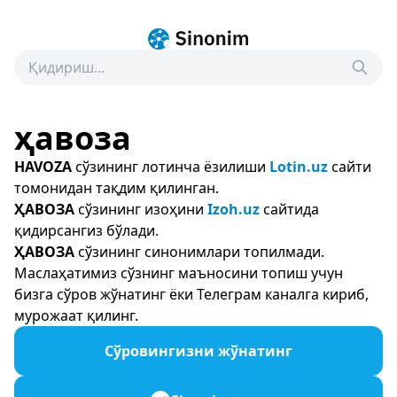
ҳавоза
HAVOZA
сўзининг лотинча ёзилиши
Lotin.uz
сайти
томонидан тақдим қилинган.
ҲАВОЗА
сўзининг изоҳини
Izoh.uz
сайтида
қидирсангиз бўлади.
ҲАВОЗА
сўзининг синонимлари топилмади.
Маслаҳатимиз сўзнинг маъносини топиш учун
бизга сўров жўнатинг ёки Телеграм каналга кириб,
мурожаат қилинг.
Сўровингизни жўнатинг