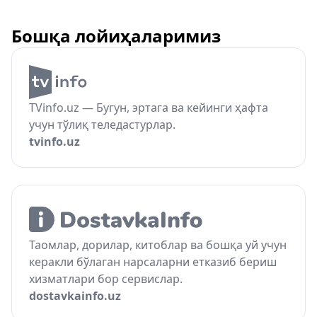
Бошқа лойиҳаларимиз
TVinfo.uz — Бугун, эртага ва кейинги ҳафта
учун тўлиқ теледастурлар.
tvinfo.uz
Таомлар, дорилар, китоблар ва бошқа уй учун
керакли бўлаган нарсаларни етказиб бериш
хизматлари бор сервислар.
dostavkainfo.uz