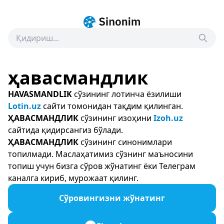
ҳавасмандлик
HAVASMANDLIK
сўзининг лотинча ёзилиши
Lotin.uz
сайти томонидан тақдим қилинган.
ҲАВАСМАНДЛИК
сўзининг изоҳини
Izoh.uz
сайтида қидирсангиз бўлади.
ҲАВАСМАНДЛИК
сўзининг синонимлари
топилмади. Маслаҳатимиз сўзнинг маъносини
топиш учун бизга сўров жўнатинг ёки Телеграм
каналга кириб, мурожаат қилинг.
Сўровингизни жўнатинг