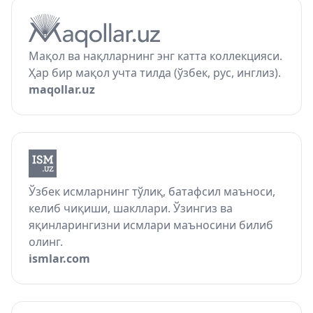
Мақол ва нақлларнинг энг катта коллекцияси.
Ҳар бир мақол учта тилда (ўзбек, рус, инглиз).
maqollar.uz
Ўзбек исмларнинг тўлиқ, батафсил маъноси,
келиб чиқиши, шакллари. Ўзингиз ва
яқинларингизни исмлари маъносини билиб
олинг.
ismlar.com