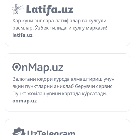
Ҳар куни энг сара латифалар ва кулгули
расмлар. Ўзбек тилидаги кулгу маркази!
latifa.uz
Валютани юқори курсда алмаштириш учун
яқин пунктларни аниқлаб берувчи сервис.
Пункт жойлашувини картада кўрсатади.
onmap.uz