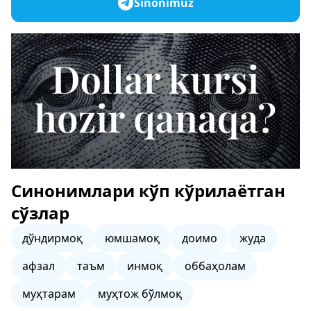
Sinonimuz
Синонимлари кўп кўрилаётган
сўзлар
дўндирмоқ
юмшамоқ
доимо
жуда
афзал
таъм
инмоқ
оббаҳолам
муҳтарам
муҳтож бўлмоқ