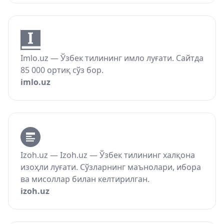
Imlo.uz — Ўзбек тилининг имло луғати. Сайтда
85 000 ортиқ сўз бор.
imlo.uz
Izoh.uz — Izoh.uz — Ўзбек тилининг халқона
изоҳли луғати. Сўзларнинг маънолари, ибора
ва мисоллар билан келтирилган.
izoh.uz