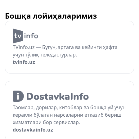
Бошқа лойиҳаларимиз
TVinfo.uz — Бугун, эртага ва кейинги ҳафта
учун тўлиқ теледастурлар.
tvinfo.uz
Таомлар, дорилар, китоблар ва бошқа уй учун
керакли бўлаган нарсаларни етказиб бериш
хизматлари бор сервислар.
dostavkainfo.uz