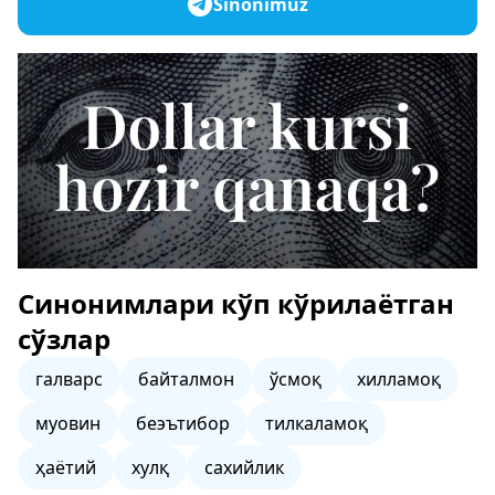
Sinonimuz
Синонимлари кўп кўрилаётган
сўзлар
галварс
байталмон
ўсмоқ
хилламоқ
муовин
беэътибор
тилкаламоқ
ҳаётий
хулқ
сахийлик