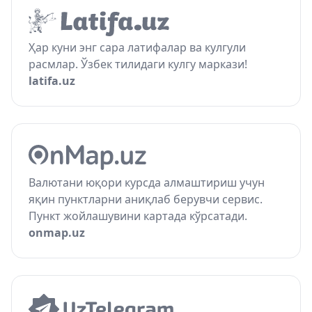
Ҳар куни энг сара латифалар ва кулгули
расмлар. Ўзбек тилидаги кулгу маркази!
latifa.uz
Валютани юқори курсда алмаштириш учун
яқин пунктларни аниқлаб берувчи сервис.
Пункт жойлашувини картада кўрсатади.
onmap.uz