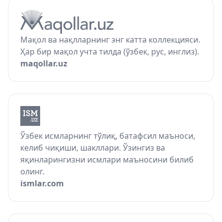
Мақол ва нақлларнинг энг катта коллекцияси.
Ҳар бир мақол учта тилда (ўзбек, рус, инглиз).
maqollar.uz
Ўзбек исмларнинг тўлиқ, батафсил маъноси,
келиб чиқиши, шакллари. Ўзингиз ва
яқинларингизни исмлари маъносини билиб
олинг.
ismlar.com