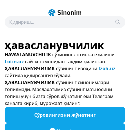
ҳавасланувчилик
HAVASLANUVCHILIK
сўзининг лотинча ёзилиши
Lotin.uz
сайти томонидан тақдим қилинган.
ҲАВАСЛАНУВЧИЛИК
сўзининг изоҳини
Izoh.uz
сайтида қидирсангиз бўлади.
ҲАВАСЛАНУВЧИЛИК
сўзининг синонимлари
топилмади. Маслаҳатимиз сўзнинг маъносини
топиш учун бизга сўров жўнатинг ёки Телеграм
каналга кириб, мурожаат қилинг.
Сўровингизни жўнатинг