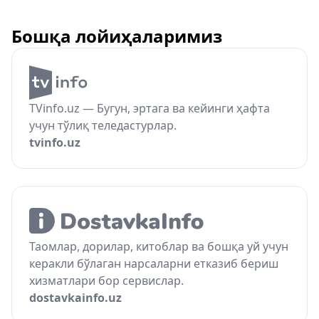
Бошқа лойиҳаларимиз
TVinfo.uz — Бугун, эртага ва кейинги ҳафта
учун тўлиқ теледастурлар.
tvinfo.uz
Таомлар, дорилар, китоблар ва бошқа уй учун
керакли бўлаган нарсаларни етказиб бериш
хизматлари бор сервислар.
dostavkainfo.uz