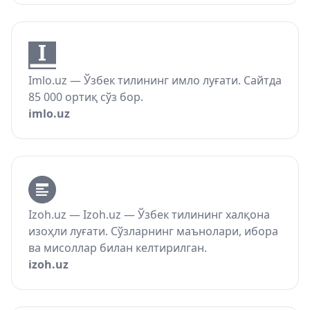
Imlo.uz — Ўзбек тилининг имло луғати. Сайтда
85 000 ортиқ сўз бор.
imlo.uz
Izoh.uz — Izoh.uz — Ўзбек тилининг халқона
изоҳли луғати. Сўзларнинг маънолари, ибора
ва мисоллар билан келтирилган.
izoh.uz