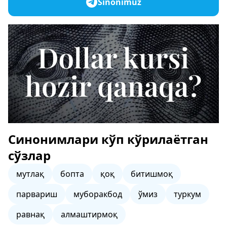
Sinonimuz
Синонимлари кўп кўрилаётган
сўзлар
мутлақ
бопта
қоқ
битишмоқ
парвариш
муборакбод
ўмиз
туркум
равнақ
алмаштирмоқ