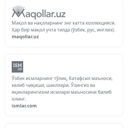
Мақол ва нақлларнинг энг катта коллекцияси.
Ҳар бир мақол учта тилда (ўзбек, рус, инглиз).
maqollar.uz
Ўзбек исмларнинг тўлиқ, батафсил маъноси,
келиб чиқиши, шакллари. Ўзингиз ва
яқинларингизни исмлари маъносини билиб
олинг.
ismlar.com