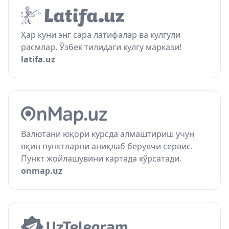
Ҳар куни энг сара латифалар ва кулгули
расмлар. Ўзбек тилидаги кулгу маркази!
latifa.uz
Валютани юқори курсда алмаштириш учун
яқин пунктларни аниқлаб берувчи сервис.
Пункт жойлашувини картада кўрсатади.
onmap.uz