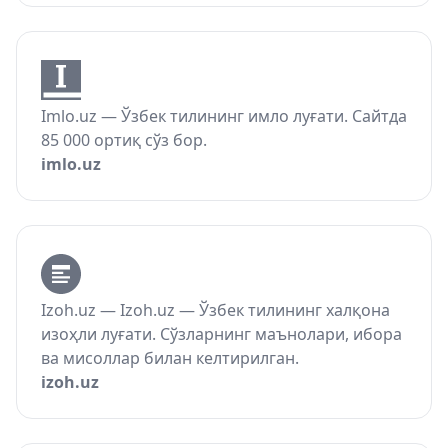
Imlo.uz — Ўзбек тилининг имло луғати. Сайтда
85 000 ортиқ сўз бор.
imlo.uz
Izoh.uz — Izoh.uz — Ўзбек тилининг халқона
изоҳли луғати. Сўзларнинг маънолари, ибора
ва мисоллар билан келтирилган.
izoh.uz