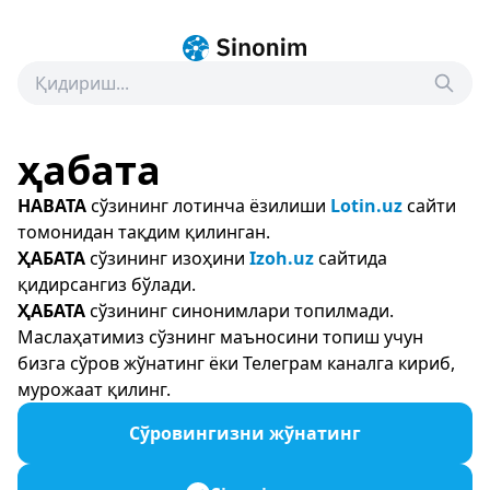
ҳабата
HABATA
сўзининг лотинча ёзилиши
Lotin.uz
сайти
томонидан тақдим қилинган.
ҲАБАТА
сўзининг изоҳини
Izoh.uz
сайтида
қидирсангиз бўлади.
ҲАБАТА
сўзининг синонимлари топилмади.
Маслаҳатимиз сўзнинг маъносини топиш учун
бизга сўров жўнатинг ёки Телеграм каналга кириб,
мурожаат қилинг.
Сўровингизни жўнатинг