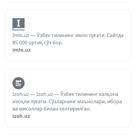
Imlo.uz — Ўзбек тилининг имло луғати. Сайтда
85 000 ортиқ сўз бор.
imlo.uz
Izoh.uz — Izoh.uz — Ўзбек тилининг халқона
изоҳли луғати. Сўзларнинг маънолари, ибора
ва мисоллар билан келтирилган.
izoh.uz