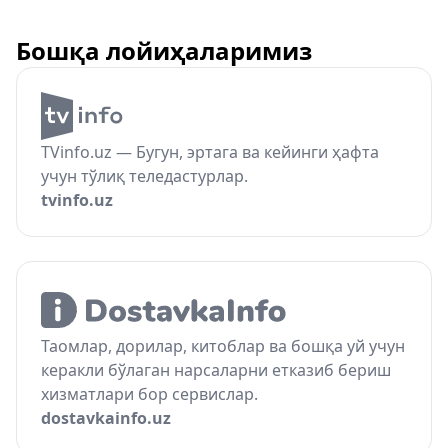
Бошқа лойиҳаларимиз
TVinfo.uz — Бугун, эртага ва кейинги ҳафта
учун тўлиқ теледастурлар.
tvinfo.uz
Таомлар, дорилар, китоблар ва бошқа уй учун
керакли бўлаган нарсаларни етказиб бериш
хизматлари бор сервислар.
dostavkainfo.uz