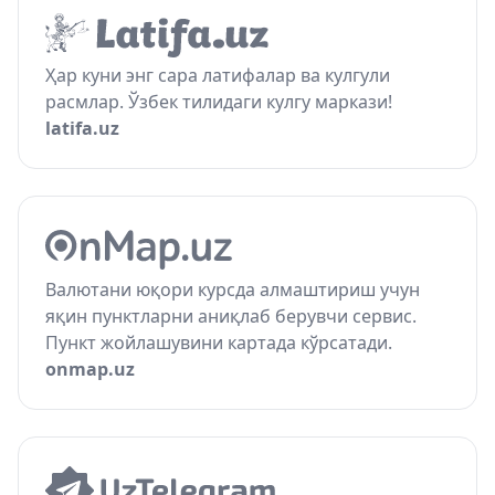
Ҳар куни энг сара латифалар ва кулгули
расмлар. Ўзбек тилидаги кулгу маркази!
latifa.uz
Валютани юқори курсда алмаштириш учун
яқин пунктларни аниқлаб берувчи сервис.
Пункт жойлашувини картада кўрсатади.
onmap.uz