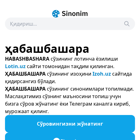
ҳабашбашара
HABASHBASHARA
сўзининг лотинча ёзилиши
Lotin.uz
сайти томонидан тақдим қилинган.
ҲАБАШБАШАРА
сўзининг изоҳини
Izoh.uz
сайтида
қидирсангиз бўлади.
ҲАБАШБАШАРА
сўзининг синонимлари топилмади.
Маслаҳатимиз сўзнинг маъносини топиш учун
бизга сўров жўнатинг ёки Телеграм каналга кириб,
мурожаат қилинг.
Сўровингизни жўнатинг