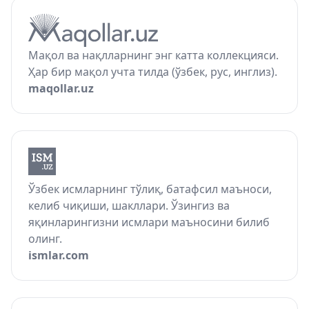
Мақол ва нақлларнинг энг катта коллекцияси.
Ҳар бир мақол учта тилда (ўзбек, рус, инглиз).
maqollar.uz
Ўзбек исмларнинг тўлиқ, батафсил маъноси,
келиб чиқиши, шакллари. Ўзингиз ва
яқинларингизни исмлари маъносини билиб
олинг.
ismlar.com