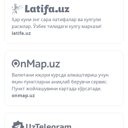
Ҳар куни энг сара латифалар ва кулгули
расмлар. Ўзбек тилидаги кулгу маркази!
latifa.uz
Валютани юқори курсда алмаштириш учун
яқин пунктларни аниқлаб берувчи сервис.
Пункт жойлашувини картада кўрсатади.
onmap.uz