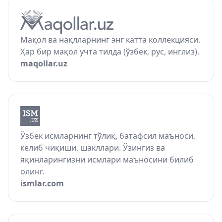
Мақол ва нақлларнинг энг катта коллекцияси.
Ҳар бир мақол учта тилда (ўзбек, рус, инглиз).
maqollar.uz
Ўзбек исмларнинг тўлиқ, батафсил маъноси,
келиб чиқиши, шакллари. Ўзингиз ва
яқинларингизни исмлари маъносини билиб
олинг.
ismlar.com