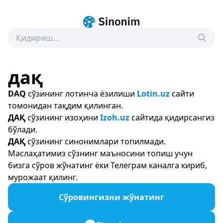
дақ
DAQ
сўзининг лотинча ёзилиши
Lotin.uz
сайти
томонидан тақдим қилинган.
ДАҚ
сўзининг изоҳини
Izoh.uz
сайтида қидирсангиз
бўлади.
ДАҚ
сўзининг синонимлари топилмади.
Маслаҳатимиз сўзнинг маъносини топиш учун
бизга сўров жўнатинг ёки Телеграм каналга кириб,
мурожаат қилинг.
Сўровингизни жўнатинг