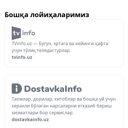
Бошқа лойиҳаларимиз
TVinfo.uz — Бугун, эртага ва кейинги ҳафта
учун тўлиқ теледастурлар.
tvinfo.uz
Таомлар, дорилар, китоблар ва бошқа уй учун
керакли бўлаган нарсаларни етказиб бериш
хизматлари бор сервислар.
dostavkainfo.uz