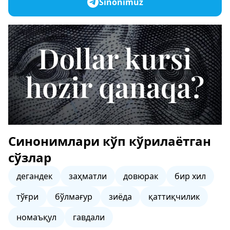
Sinonimuz
Синонимлари кўп кўрилаётган
сўзлар
дегандек
заҳматли
довюрак
бир хил
тўғри
бўлмағур
зиёда
қаттиқчилик
номаъқул
гавдали