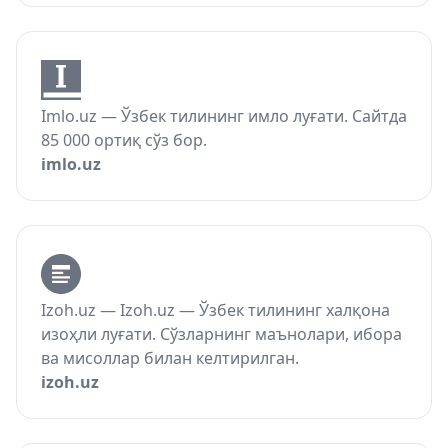
Imlo.uz — Ўзбек тилининг имло луғати. Сайтда
85 000 ортиқ сўз бор.
imlo.uz
Izoh.uz — Izoh.uz — Ўзбек тилининг халқона
изоҳли луғати. Сўзларнинг маънолари, ибора
ва мисоллар билан келтирилган.
izoh.uz