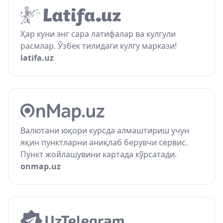
Ҳар куни энг сара латифалар ва кулгули
расмлар. Ўзбек тилидаги кулгу маркази!
latifa.uz
Валютани юқори курсда алмаштириш учун
яқин пунктларни аниқлаб берувчи сервис.
Пункт жойлашувини картада кўрсатади.
onmap.uz