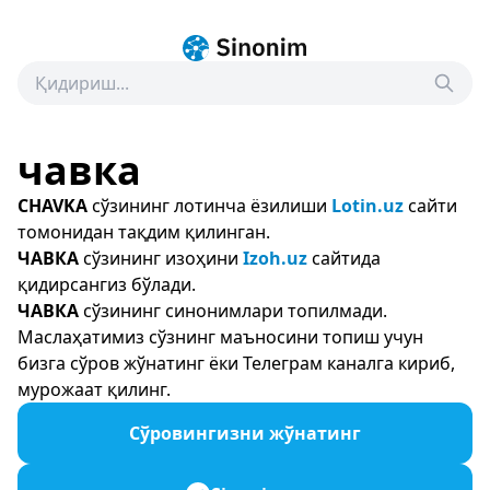
чавка
CHAVKA
сўзининг лотинча ёзилиши
Lotin.uz
сайти
томонидан тақдим қилинган.
ЧАВКА
сўзининг изоҳини
Izoh.uz
сайтида
қидирсангиз бўлади.
ЧАВКА
сўзининг синонимлари топилмади.
Маслаҳатимиз сўзнинг маъносини топиш учун
бизга сўров жўнатинг ёки Телеграм каналга кириб,
мурожаат қилинг.
Сўровингизни жўнатинг