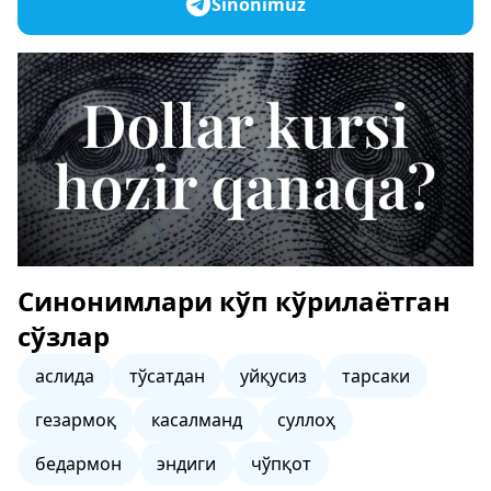
Sinonimuz
Синонимлари кўп кўрилаётган
сўзлар
аслида
тўсатдан
уйқусиз
тарсаки
гезармоқ
касалманд
суллоҳ
бедармон
эндиги
чўпқот