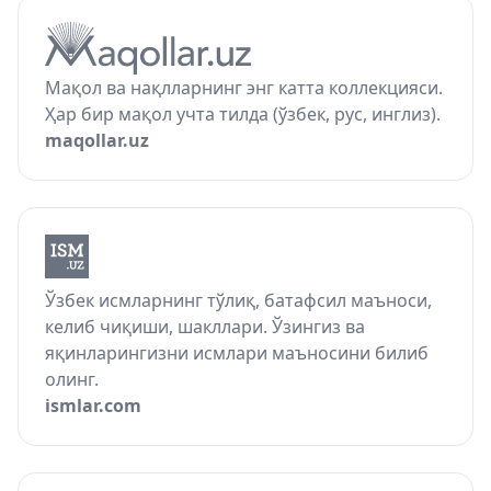
Мақол ва нақлларнинг энг катта коллекцияси.
Ҳар бир мақол учта тилда (ўзбек, рус, инглиз).
maqollar.uz
Ўзбек исмларнинг тўлиқ, батафсил маъноси,
келиб чиқиши, шакллари. Ўзингиз ва
яқинларингизни исмлари маъносини билиб
олинг.
ismlar.com