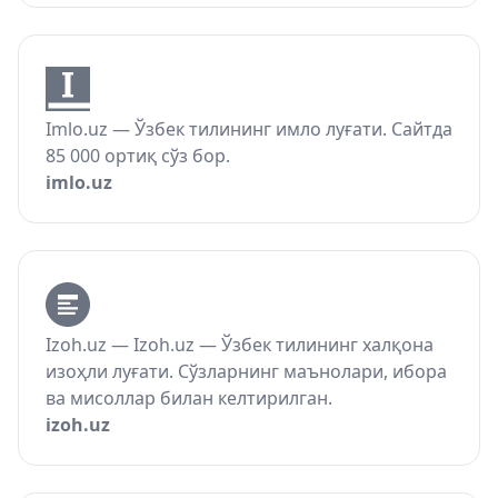
Imlo.uz — Ўзбек тилининг имло луғати. Сайтда
85 000 ортиқ сўз бор.
imlo.uz
Izoh.uz — Izoh.uz — Ўзбек тилининг халқона
изоҳли луғати. Сўзларнинг маънолари, ибора
ва мисоллар билан келтирилган.
izoh.uz