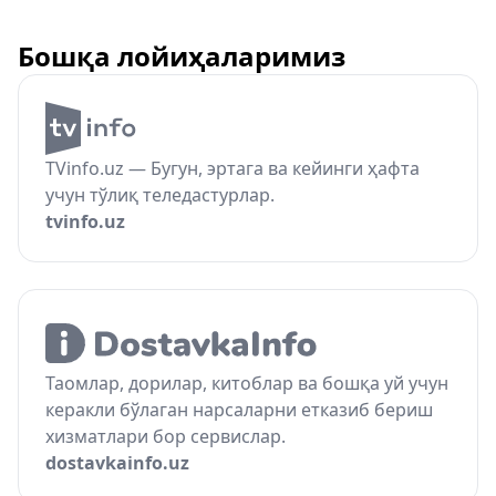
Бошқа лойиҳаларимиз
TVinfo.uz — Бугун, эртага ва кейинги ҳафта
учун тўлиқ теледастурлар.
tvinfo.uz
Таомлар, дорилар, китоблар ва бошқа уй учун
керакли бўлаган нарсаларни етказиб бериш
хизматлари бор сервислар.
dostavkainfo.uz