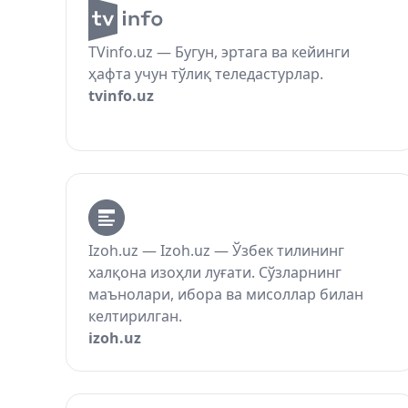
TVinfo.uz — Бугун, эртага ва кейинги
ҳафта учун тўлиқ теледастурлар.
tvinfo.uz
Izoh.uz — Izoh.uz — Ўзбек тилининг
халқона изоҳли луғати. Сўзларнинг
маънолари, ибора ва мисоллар билан
келтирилган.
izoh.uz