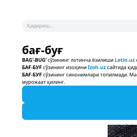
бағ-буғ
BAG‘-BUG‘
сўзининг лотинча ёзилиши
Lotin.uz
БАҒ-БУҒ
сўзининг изоҳини
Izoh.uz
сайтида қид
БАҒ-БУҒ
сўзининг синонимлари топилмади. Мас
мурожаат қилинг.