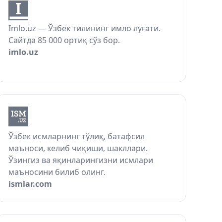
Imlo.uz — Ўзбек тилининг имло луғати.
Сайтда 85 000 ортиқ сўз бор.
imlo.uz
Ўзбек исмларнинг тўлиқ, батафсил
маъноси, келиб чиқиши, шакллари.
Ўзингиз ва яқинларингизни исмлари
маъносини билиб олинг.
ismlar.com