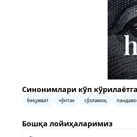
Синонимлари кўп кўрилаётга
беқувват
чўнтак
сўзламоқ
пандаво
Бошқа лойиҳаларимиз