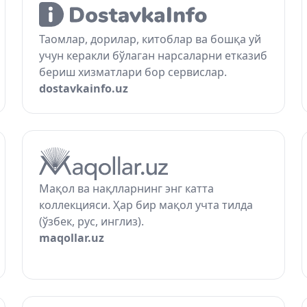
Таомлар, дорилар, китоблар ва бошқа уй
учун керакли бўлаган нарсаларни етказиб
бериш хизматлари бор сервислар.
dostavkainfo.uz
Мақол ва нақлларнинг энг катта
коллекцияси. Ҳар бир мақол учта тилда
(ўзбек, рус, инглиз).
maqollar.uz