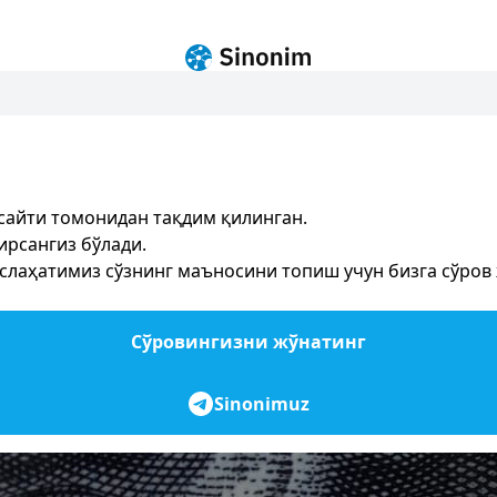
сайти томонидан тақдим қилинган.
ирсангиз бўлади.
лаҳатимиз сўзнинг маъносини топиш учун бизга сўров ж
Сўровингизни жўнатинг
Sinonimuz