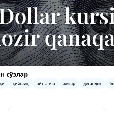
н сўзлар
қи
қийшиқ
айтганча
жигар
дегандек
б