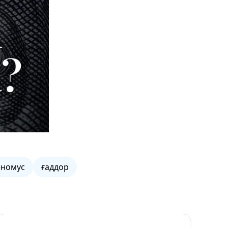
еномус
ғаддор