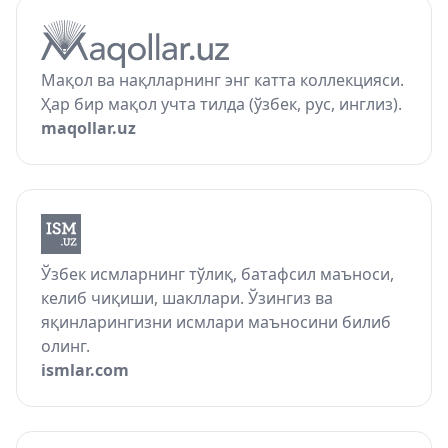
Мақол ва нақлларнинг энг катта коллекцияси.
Ҳар бир мақол учта тилда (ўзбек, рус, инглиз).
maqollar.uz
Ўзбек исмларнинг тўлиқ, батафсил маъноси,
келиб чиқиши, шакллари. Ўзингиз ва
яқинларингизни исмлари маъносини билиб
олинг.
ismlar.com