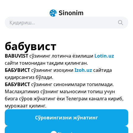
бабувист
BABUVIST
сўзининг лотинча ёзилиши
Lotin.uz
сайти томонидан тақдим қилинган.
БАБУВИСТ
сўзининг изоҳини
Izoh.uz
сайтида
қидирсангиз бўлади.
БАБУВИСТ
сўзининг синонимлари топилмади.
Маслаҳатимиз сўзнинг маъносини топиш учун
бизга сўров жўнатинг ёки Телеграм каналга кириб,
мурожаат қилинг.
Сўровингизни жўнатинг