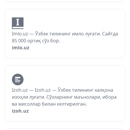
Imlo.uz — Ўзбек тилининг имло луғати. Сайтда
85 000 ортиқ сўз бор.
imlo.uz
Izoh.uz — Izoh.uz — Ўзбек тилининг халқона
изоҳли луғати. Сўзларнинг маънолари, ибора
ва мисоллар билан келтирилган.
izoh.uz