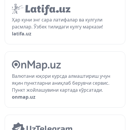
Ҳар куни энг сара латифалар ва кулгули
расмлар. Ўзбек тилидаги кулгу маркази!
latifa.uz
Валютани юқори курсда алмаштириш учун
яқин пунктларни аниқлаб берувчи сервис.
Пункт жойлашувини картада кўрсатади.
onmap.uz