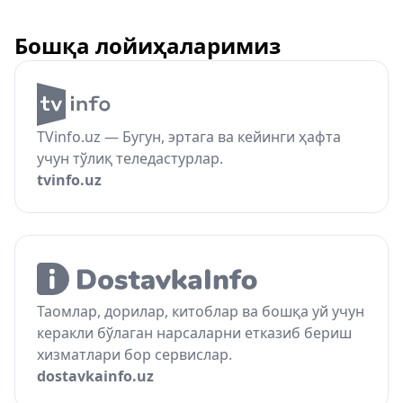
Бошқа лойиҳаларимиз
TVinfo.uz — Бугун, эртага ва кейинги ҳафта
учун тўлиқ теледастурлар.
tvinfo.uz
Таомлар, дорилар, китоблар ва бошқа уй учун
керакли бўлаган нарсаларни етказиб бериш
хизматлари бор сервислар.
dostavkainfo.uz