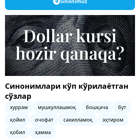
Sinonimuz
Синонимлари кўп кўрилаётган
сўзлар
хуррам
мушкуллашмоқ
бошқача
бут
қойил
очофат
сакилламоқ
эҳтиром
қобил
ҳамма