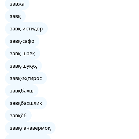
завжа
завқ
завқ-иқтидор
завқ-сафо
завқ-шавқ
завқ-шукуҳ
завқ-эҳтирос
завқбахш
завқбахшлик
завқёб
завқланавермоқ