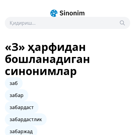
«З» ҳарфидан
бошланадиган
синонимлар
заб
забар
забардаст
забардастлик
забаржад