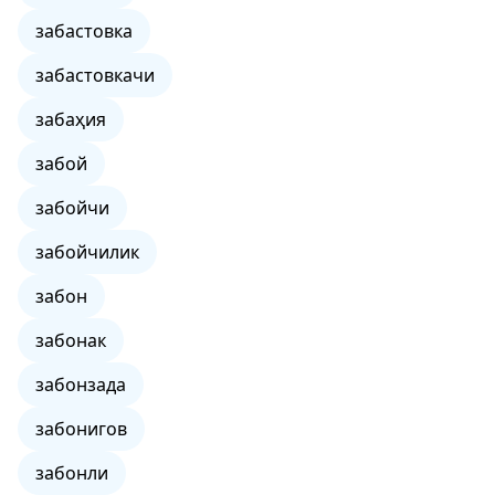
забастовка
забастовкачи
забаҳия
забой
забойчи
забойчилик
забон
забонак
забонзада
забонигов
забонли