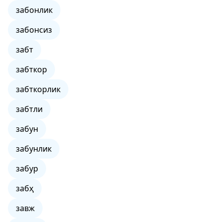
забонлик
забонсиз
забт
забткор
забткорлик
забтли
забун
забунлик
забур
забҳ
завж