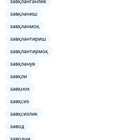
завқланганлик
завқланиш
завқланмоқ
завқлантириш
завқлантирмоқ
завқланув
завқли
завқнок
завқсиз
завқсизлик
завод
заводчи