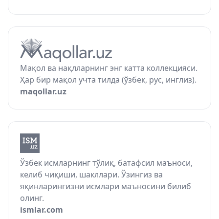
Мақол ва нақлларнинг энг катта коллекцияси.
Ҳар бир мақол учта тилда (ўзбек, рус, инглиз).
maqollar.uz
Ўзбек исмларнинг тўлиқ, батафсил маъноси,
келиб чиқиши, шакллари. Ўзингиз ва
яқинларингизни исмлари маъносини билиб
олинг.
ismlar.com