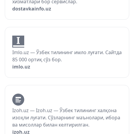
хизматлари бор сервислар.
dostavkainfo.uz
Imlo.uz — Ўзбек тилининг имло луғати. Сайтда
85 000 ортиқ сўз бор.
imlo.uz
Izoh.uz — Izoh.uz — Ўзбек тилининг халқона
изоҳли луғати. Сўзларнинг маънолари, ибора
ва мисоллар билан келтирилган.
izoh.uz