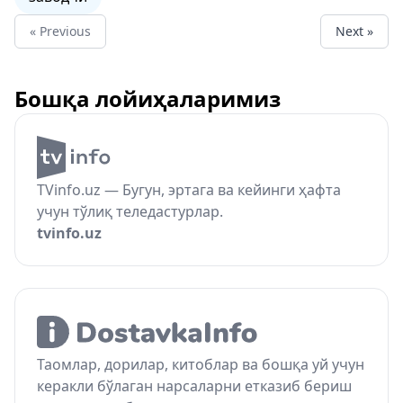
« Previous
Next »
Бошқа лойиҳаларимиз
TVinfo.uz — Бугун, эртага ва кейинги ҳафта
учун тўлиқ теледастурлар.
tvinfo.uz
Таомлар, дорилар, китоблар ва бошқа уй учун
керакли бўлаган нарсаларни етказиб бериш