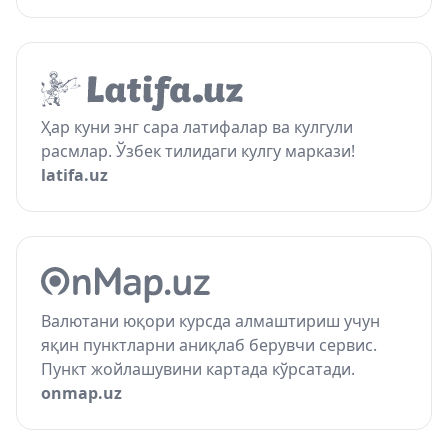
Ҳар куни энг сара латифалар ва кулгули
расмлар. Ўзбек тилидаги кулгу маркази!
latifa.uz
Валютани юқори курсда алмаштириш учун
яқин пунктларни аниқлаб берувчи сервис.
Пункт жойлашувини картада кўрсатади.
onmap.uz