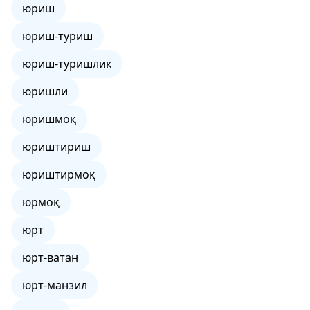
юриш
юриш-туриш
юриш-туришлик
юришли
юришмоқ
юриштириш
юриштирмоқ
юрмоқ
юрт
юрт-ватан
юрт-манзил