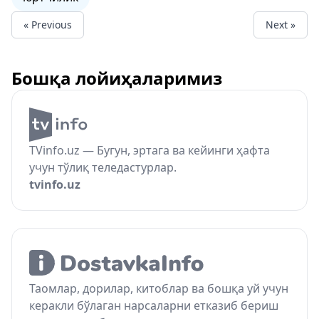
« Previous
Next »
Бошқа лойиҳаларимиз
TVinfo.uz — Бугун, эртага ва кейинги ҳафта
учун тўлиқ теледастурлар.
tvinfo.uz
Таомлар, дорилар, китоблар ва бошқа уй учун
керакли бўлаган нарсаларни етказиб бериш