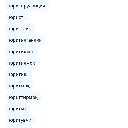
юриспруденция
юрист
юристлик
юритилганлик
юритилиш
юритилмоқ
юритиш
юритмоқ
юриттирмоқ
юритув
юритувчи