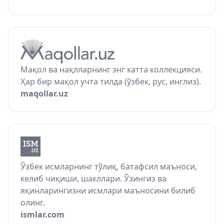
Мақол ва нақлларнинг энг катта коллекцияси.
Ҳар бир мақол учта тилда (ўзбек, рус, инглиз).
maqollar.uz
Ўзбек исмларнинг тўлиқ, батафсил маъноси,
келиб чиқиши, шакллари. Ўзингиз ва
яқинларингизни исмлари маъносини билиб
олинг.
ismlar.com