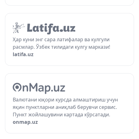
Ҳар куни энг сара латифалар ва кулгули
расмлар. Ўзбек тилидаги кулгу маркази!
latifa.uz
Валютани юқори курсда алмаштириш учун
яқин пунктларни аниқлаб берувчи сервис.
Пункт жойлашувини картада кўрсатади.
onmap.uz