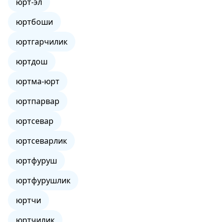
юрт-эл
юртбоши
юртгарчилик
юртдош
юртма-юрт
юртпарвар
юртсевар
юртсеварлик
юртфуруш
юртфурушлик
юртчи
юртчилик