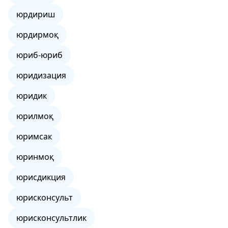
юрдириш
юрдирмоқ
юриб-юриб
юридизация
юридик
юрилмоқ
юримсак
юринмоқ
юрисдикция
юрисконсульт
юрисконсультлик