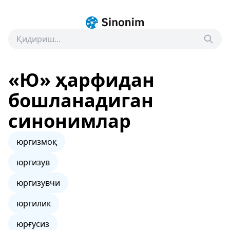
«Ю» ҳарфидан
бошланадиган
синонимлар
юргизмоқ
юргизув
юргизувчи
юргилик
юрғусиз