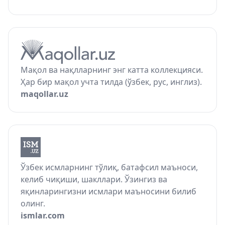
Мақол ва нақлларнинг энг катта коллекцияси.
Ҳар бир мақол учта тилда (ўзбек, рус, инглиз).
maqollar.uz
Ўзбек исмларнинг тўлиқ, батафсил маъноси,
келиб чиқиши, шакллари. Ўзингиз ва
яқинларингизни исмлари маъносини билиб
олинг.
ismlar.com