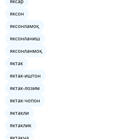
яксар
яксон
яксонламоқ
яксонланиш
яксонланмоқ
яктак
яктак-иштон
яктак-лозим
яктак-чопон
яктакли
яктаклик
яктакча