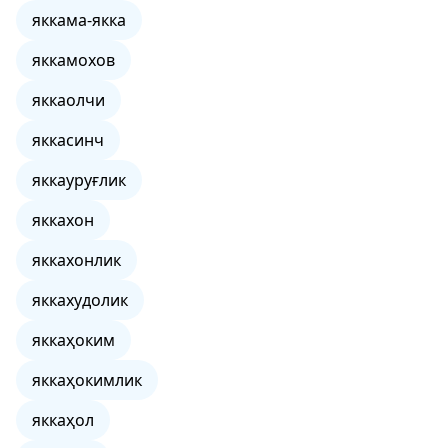
яккама-якка
яккамохов
яккаолчи
яккасинч
яккауруғлик
яккахон
яккахонлик
яккахудолик
яккаҳоким
яккаҳокимлик
яккаҳол