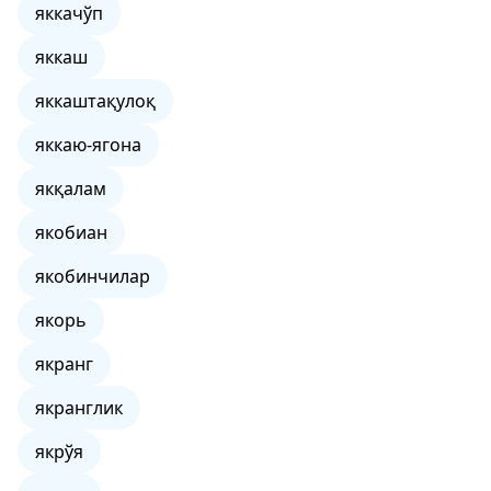
яккачўп
яккаш
яккаштақулоқ
яккаю-ягона
якқалам
якобиан
якобинчилар
якорь
якранг
якранглик
якрўя