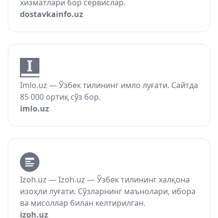
хизматлари бор сервислар.
dostavkainfo.uz
Imlo.uz — Ўзбек тилининг имло луғати. Сайтда
85 000 ортиқ сўз бор.
imlo.uz
Izoh.uz — Izoh.uz — Ўзбек тилининг халқона
изоҳли луғати. Сўзларнинг маънолари, ибора
ва мисоллар билан келтирилган.
izoh.uz