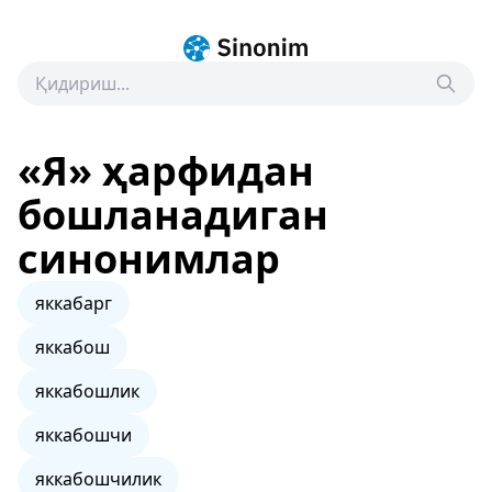
«Я» ҳарфидан
бошланадиган
синонимлар
яккабарг
яккабош
яккабошлик
яккабошчи
яккабошчилик