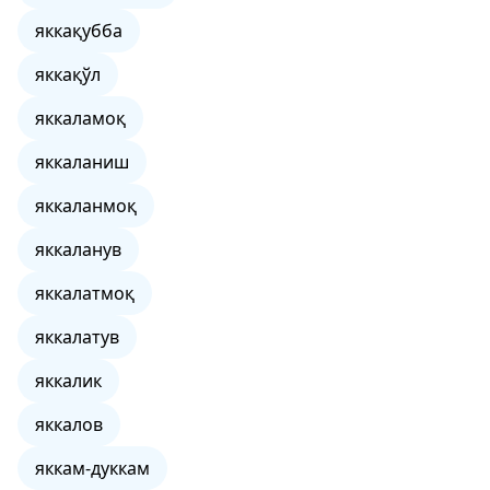
яккақубба
яккақўл
яккаламоқ
яккаланиш
яккаланмоқ
яккаланув
яккалатмоқ
яккалатув
яккалик
яккалов
яккам-дуккам