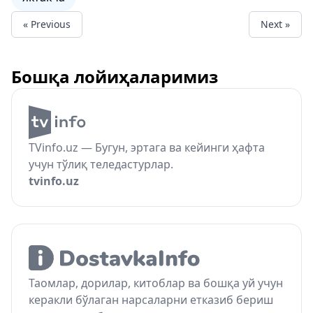
« Previous
Next »
Бошқа лойиҳаларимиз
TVinfo.uz — Бугун, эртага ва кейинги ҳафта
учун тўлиқ теледастурлар.
tvinfo.uz
Таомлар, дорилар, китоблар ва бошқа уй учун
керакли бўлаган нарсаларни етказиб бериш