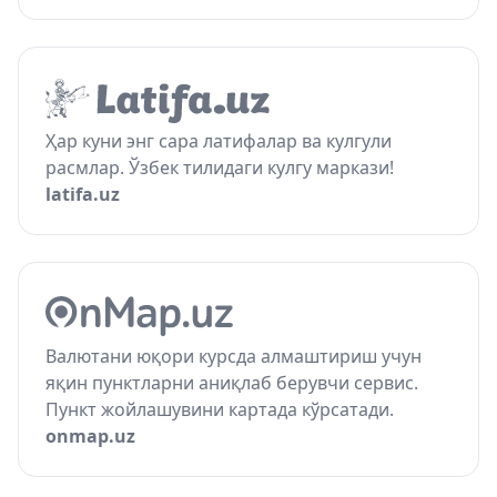
Ҳар куни энг сара латифалар ва кулгули
расмлар. Ўзбек тилидаги кулгу маркази!
latifa.uz
Валютани юқори курсда алмаштириш учун
яқин пунктларни аниқлаб берувчи сервис.
Пункт жойлашувини картада кўрсатади.
onmap.uz