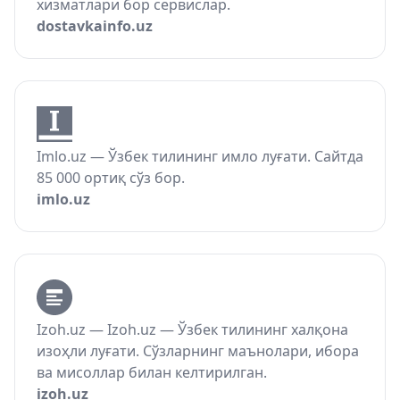
хизматлари бор сервислар.
dostavkainfo.uz
Imlo.uz — Ўзбек тилининг имло луғати. Сайтда
85 000 ортиқ сўз бор.
imlo.uz
Izoh.uz — Izoh.uz — Ўзбек тилининг халқона
изоҳли луғати. Сўзларнинг маънолари, ибора
ва мисоллар билан келтирилган.
izoh.uz