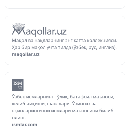
Мақол ва нақлларнинг энг катта коллекцияси.
Ҳар бир мақол учта тилда (ўзбек, рус, инглиз).
maqollar.uz
Ўзбек исмларнинг тўлиқ, батафсил маъноси,
келиб чиқиши, шакллари. Ўзингиз ва
яқинларингизни исмлари маъносини билиб
олинг.
ismlar.com