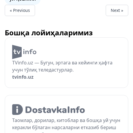
« Previous
Next »
Бошқа лойиҳаларимиз
TVinfo.uz — Бугун, эртага ва кейинги ҳафта
учун тўлиқ теледастурлар.
tvinfo.uz
Таомлар, дорилар, китоблар ва бошқа уй учун
керакли бўлаган нарсаларни етказиб бериш