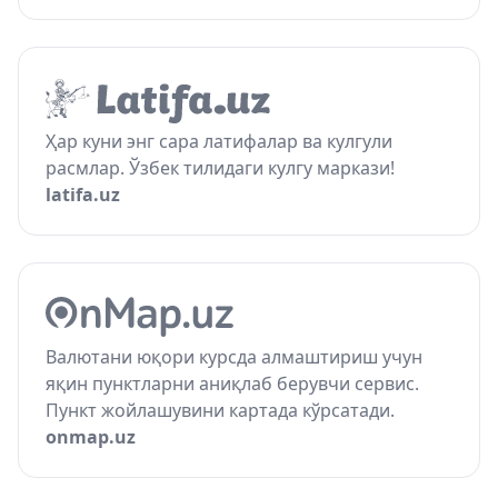
Ҳар куни энг сара латифалар ва кулгули
расмлар. Ўзбек тилидаги кулгу маркази!
latifa.uz
Валютани юқори курсда алмаштириш учун
яқин пунктларни аниқлаб берувчи сервис.
Пункт жойлашувини картада кўрсатади.
onmap.uz