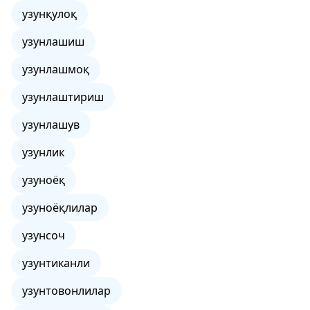
узунқулоқ
узунлашиш
узунлашмоқ
узунлаштириш
узунлашув
узунлик
узуноёқ
узуноёқлилар
узунсоч
узунтиканли
узунтовонлилар