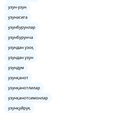
узун-узун
узунасига
узунбурунлар
узунбурунча
узундан узоқ
узундан узун
узундум
узунқанот
узунқанотлилар
узунқанотсимонлар
узунқуйруқ