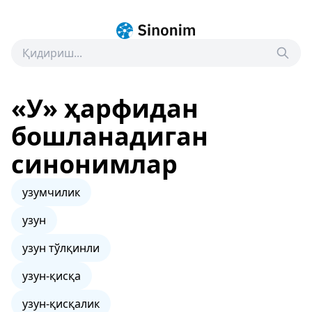
«У» ҳарфидан
бошланадиган
синонимлар
узумчилик
узун
узун тўлқинли
узун-қисқа
узун-қисқалик