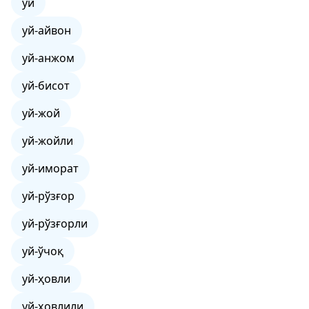
уй
уй-айвон
уй-анжом
уй-бисот
уй-жой
уй-жойли
уй-иморат
уй-рўзғор
уй-рўзғорли
уй-ўчоқ
уй-ҳовли
уй-ҳовлили