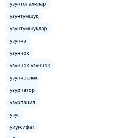
узунтолалилар
узунтумшуқ
узунтумшуқлар
узунча
узунчоқ
узунчоқ-узунчоқ
узунчоқлик
узурпатор
узурпация
узус
уиуғсифат