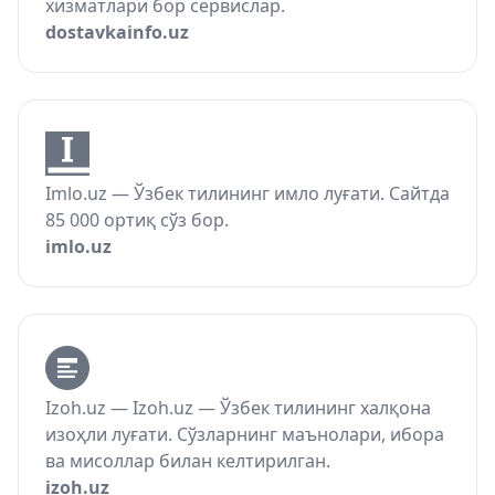
хизматлари бор сервислар.
dostavkainfo.uz
Imlo.uz — Ўзбек тилининг имло луғати. Сайтда
85 000 ортиқ сўз бор.
imlo.uz
Izoh.uz — Izoh.uz — Ўзбек тилининг халқона
изоҳли луғати. Сўзларнинг маънолари, ибора
ва мисоллар билан келтирилган.
izoh.uz