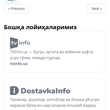
« Previous
Next »
Бошқа лойиҳаларимиз
TVinfo.uz — Бугун, эртага ва кейинги ҳафта
учун тўлиқ теледастурлар.
tvinfo.uz
Таомлар, дорилар, китоблар ва бошқа уй учун
керакли бўлаган нарсаларни етказиб бериш