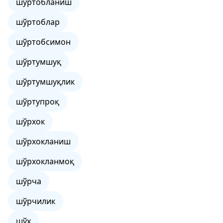
шўртобланиш
шўртоблар
шўртобсимон
шўртумшуқ
шўртумшуқлик
шўртупроқ
шўрхок
шўрхокланиш
шўрхокланмоқ
шўрча
шўрчилик
шўх