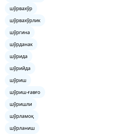
шўрвахўр
шўрвахўрлик
шўргина
шўрданак
шўрида
шўрийда
шўриш
шўриш-ғавғо
шўришли
шўрламоқ
шўрланиш