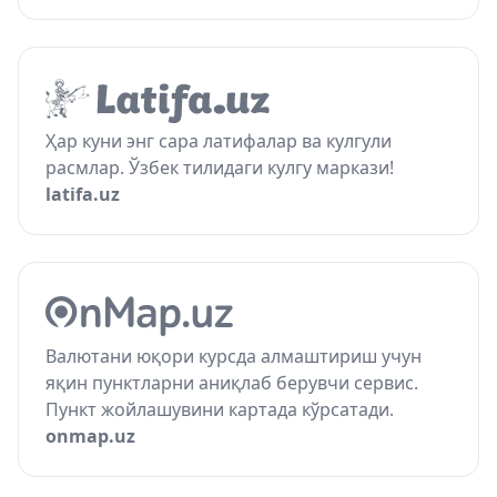
Ҳар куни энг сара латифалар ва кулгули
расмлар. Ўзбек тилидаги кулгу маркази!
latifa.uz
Валютани юқори курсда алмаштириш учун
яқин пунктларни аниқлаб берувчи сервис.
Пункт жойлашувини картада кўрсатади.
onmap.uz