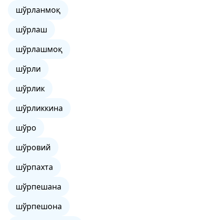
шўрланмоқ
шўрлаш
шўрлашмоқ
шўрли
шўрлик
шўрликкина
шўро
шўровий
шўрпахта
шўрпешана
шўрпешона