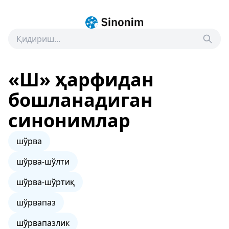
«Ш» ҳарфидан
бошланадиган
синонимлар
шўрва
шўрва-шўлти
шўрва-шўртиқ
шўрвапаз
шўрвапазлик