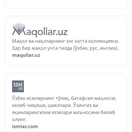
Мақол ва нақлларнинг энг катта коллекцияси.
Ҳар бир мақол учта тилда (ўзбек, рус, инглиз).
maqollar.uz
Ўзбек исмларнинг тўлиқ, батафсил маъноси,
келиб чиқиши, шакллари. Ўзингиз ва
яқинларингизни исмлари маъносини билиб
олинг.
ismlar.com