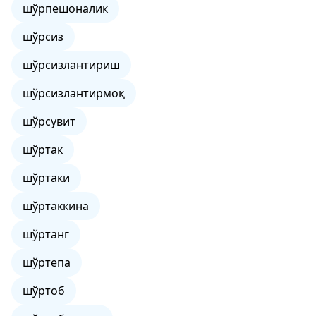
шўрпешоналик
шўрсиз
шўрсизлантириш
шўрсизлантирмоқ
шўрсувит
шўртак
шўртаки
шўртаккина
шўртанг
шўртепа
шўртоб