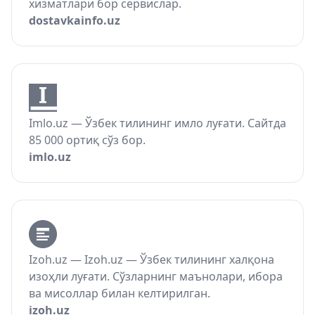
хизматлари бор сервислар.
dostavkainfo.uz
Imlo.uz — Ўзбек тилининг имло луғати. Сайтда
85 000 ортиқ сўз бор.
imlo.uz
Izoh.uz — Izoh.uz — Ўзбек тилининг халқона
изоҳли луғати. Сўзларнинг маънолари, ибора
ва мисоллар билан келтирилган.
izoh.uz