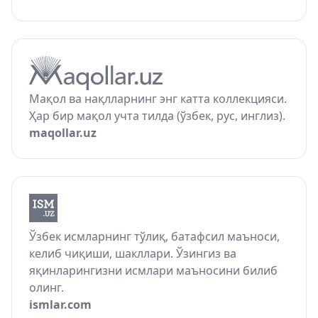
Мақол ва нақлларнинг энг катта коллекцияси.
Ҳар бир мақол учта тилда (ўзбек, рус, инглиз).
maqollar.uz
Ўзбек исмларнинг тўлиқ, батафсил маъноси,
келиб чиқиши, шакллари. Ўзингиз ва
яқинларингизни исмлари маъносини билиб
олинг.
ismlar.com