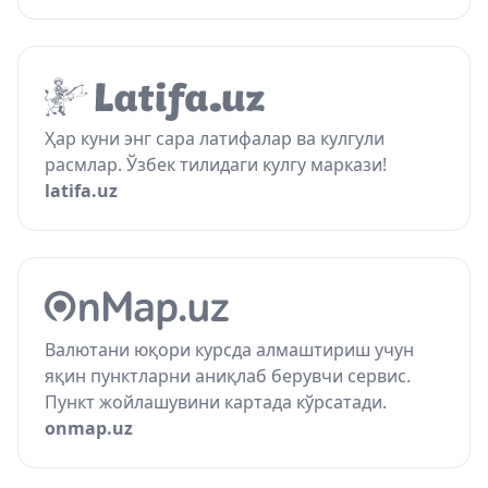
Ҳар куни энг сара латифалар ва кулгули
расмлар. Ўзбек тилидаги кулгу маркази!
latifa.uz
Валютани юқори курсда алмаштириш учун
яқин пунктларни аниқлаб берувчи сервис.
Пункт жойлашувини картада кўрсатади.
onmap.uz