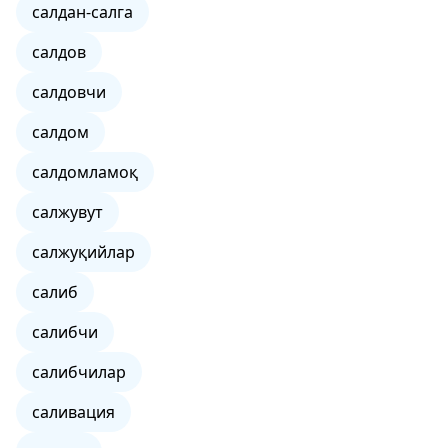
салдан-салга
салдов
салдовчи
салдом
салдомламоқ
салжувут
салжуқийлар
салиб
салибчи
салибчилар
саливация