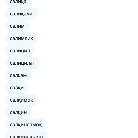
салиқа
салиқали
салим
салимлик
салицил
салицилат
салкам
салқи
салқимоқ
салқин
салқинламоқ
салқинланиш