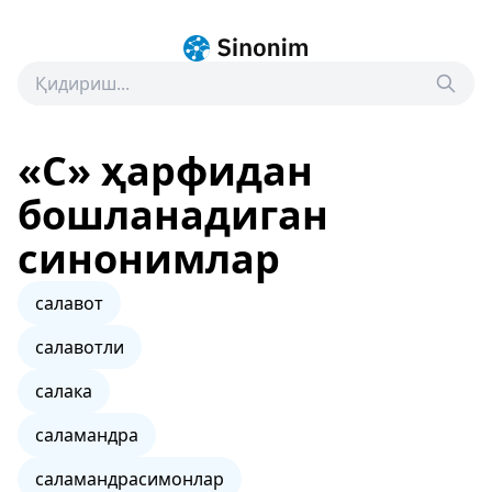
«С» ҳарфидан
бошланадиган
синонимлар
салавот
салавотли
салака
саламандра
саламандрасимонлар