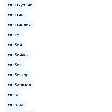
салатхўрлик
салатчи
салатчилик
салаф
салбий
салбийлик
салбия
салбиязор
салбутамол
салга
салгина