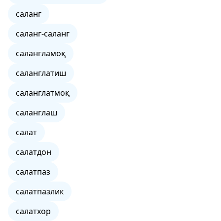
саланг
саланг-саланг
салангламоқ
саланглатиш
саланглатмоқ
саланглаш
салат
салатдон
салатпаз
салатпазлик
салатхор