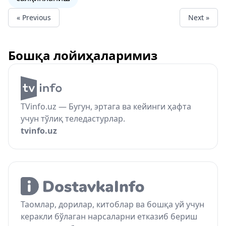
« Previous
Next »
Бошқа лойиҳаларимиз
TVinfo.uz — Бугун, эртага ва кейинги ҳафта
учун тўлиқ теледастурлар.
tvinfo.uz
Таомлар, дорилар, китоблар ва бошқа уй учун
керакли бўлаган нарсаларни етказиб бериш